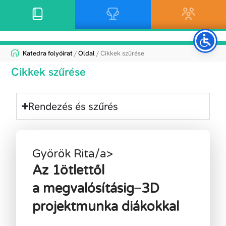
Katedra folyóirat
/
Oldal
/ Cikkek szűrése
Cikkek szűrése
Rendezés és szűrés
Györök Rita/a>
Az 1ötlettől
a megvalósításig ̶ 3D
projektmunka diákokkal