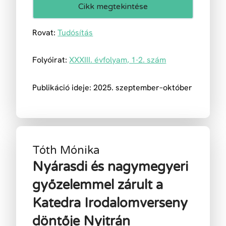
Cikk megtekintése
Rovat:
Tudósítás
Folyóirat:
XXXIII. évfolyam, 1-2. szám
Publikáció ideje: 2025. szeptember–október
Tóth Mónika
Nyárasdi és nagymegyeri
győzelemmel zárult a
Katedra Irodalomverseny
döntője Nyitrán