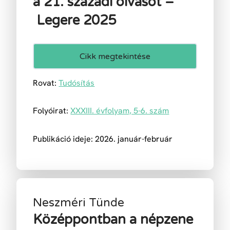
a 21. századi olva­sót –
Legere 2025
Cikk megtekintése
Rovat:
Tudósítás
Folyóirat:
XXXIII. évfolyam, 5-6. szám
Publikáció ideje: 2026. január-február
Neszméri Tünde
Középpontban a népzene