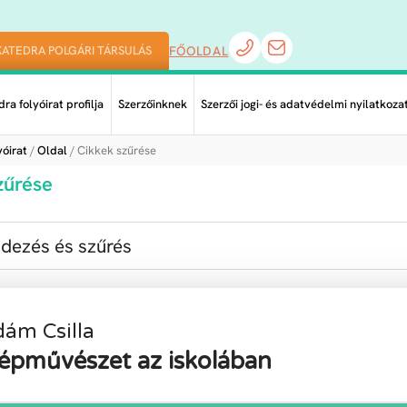
KATEDRA POLGÁRI TÁRSULÁS
FŐOLDAL
ra folyóirat profilja
Szerzőinknek
Szerzői jogi- és adatvédelmi nyilatkoza
óirat
/
Oldal
/ Cikkek szűrése
zűrése
dezés és szűrés
ám Csilla
épművészet az iskolában