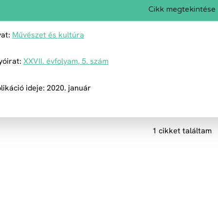
Cikk megtekintése
at:
Művészet és kultúra
yóirat:
XXVII. évfolyam, 5. szám
likáció ideje: 2020. január
1 cikket találtam