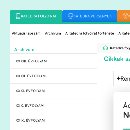
KATEDRA FOLYÓIRAT
KATEDRA VERSENYEK
Aktuális lapszám
Archívum
A Katedra folyóirat története
A Kated
Katedra foly
Archívum
Cikkek s
XXXIII. ÉVFOLYAM
XXXII. ÉVFOLYAM
Ren
XXXI. ÉVFOLYAM
Ád
XXX. ÉVFOLYAM
N
XXIX. ÉVFOLYAM