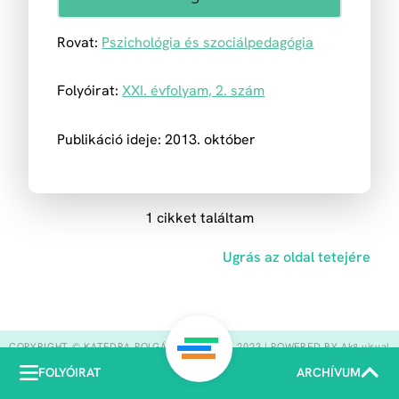
Rovat:
Pszichológia és szociálpedagógia
Folyóirat:
XXI. évfolyam, 2. szám
Publikáció ideje: 2013. október
1 cikket találtam
Ugrás az oldal tetejére
COPYRIGHT © KATEDRA POLGÁRI TÁRSULÁS, 2023 | POWERED BY Akᵒ visual
FOLYÓIRAT
ARCHÍVUM