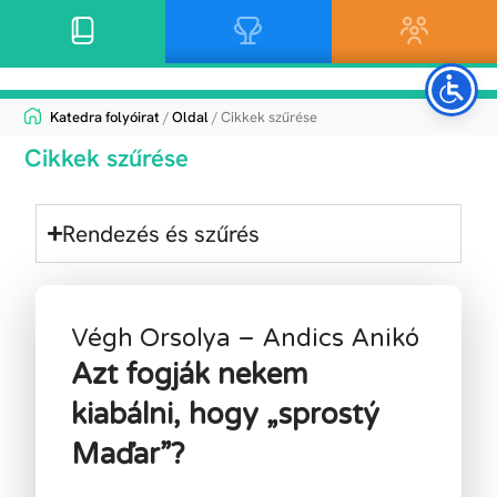
Katedra folyóirat
/
Oldal
/ Cikkek szűrése
Cikkek szűrése
Rendezés és szűrés
Végh Orsolya
–
Andics Anikó
Azt fogják nekem
kiabálni, hogy „sprostý
Maďar”?