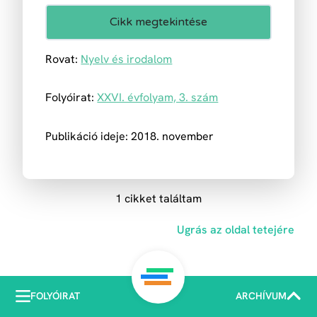
Cikk megtekintése
Rovat:
Nyelv és irodalom
Folyóirat:
XXVI. évfolyam, 3. szám
Publikáció ideje: 2018. november
1 cikket találtam
Ugrás az oldal tetejére
FOLYÓIRAT
ARCHÍVUM
COPYRIGHT © KATEDRA POLGÁRI TÁRSULÁS, 2023 | POWERED BY Akᵒ visual