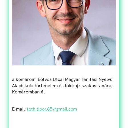
a komáromi Eötvös Utcai Magyar Tanítási Nyelvű
Alapiskola történelem és földrajz szakos tanára,
Komáromban él
E-mail:
toth​.tibor​.85​@gmail​.com