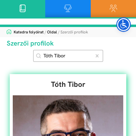
Katedra folyóirat
/
Oldal
/ Szerzői profilok
Szerzői profilok
Search content
Szűrő - Szerzői profilok - Szerző
Clear
Tóth Tibor