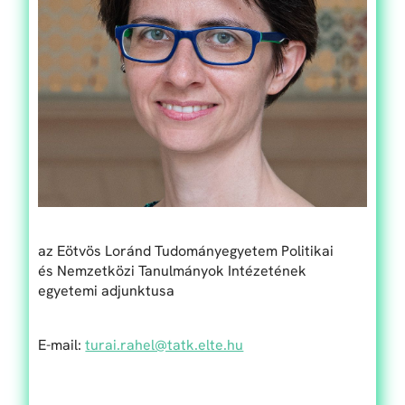
az Eötvös Loránd Tudományegyetem Politikai
és Nemzetközi Tanulmányok Intézetének
egyetemi adjunktusa
E-mail:
turai​.rahel​@tatk​.elte​.hu