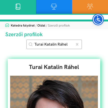
Katedra folyóirat
/
Oldal
/ Szerzői profilok
Szerzői profilok
Search content
Szűrő - Szerzői profilok - Szerző
Clear
Turai Katalin Ráhel