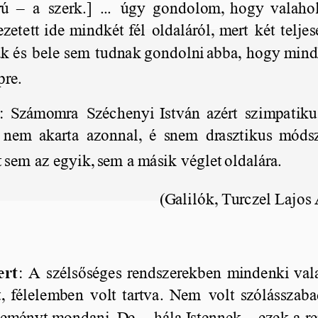
rú
–
a
szerk.
]
...
úgy
gondolom,
hogy
valaho
ezetett
ide
mindkét
fél
oldaláról,
mert
két
telje
ak
és
bele
sem
tudnak
gondolni
abba,
hogy
mind
pre.
:
Számomra
Széchenyi
István
azért
szimpatiku
nem
akarta
azonnal,
é
snem
drasztikus
móds
t
sem
az
egyik,
sem
a másik
véglet
oldalára.
(Galilók, Turczel Lajos 
ert
:
A
szélsőséges
rendszerekben
mindenki
val
t,
félelemben
volt
tartva.
Nem
volt
szólásszab
leményt
mondani.
De
–
hála
Istennek
–
ezek
a
r