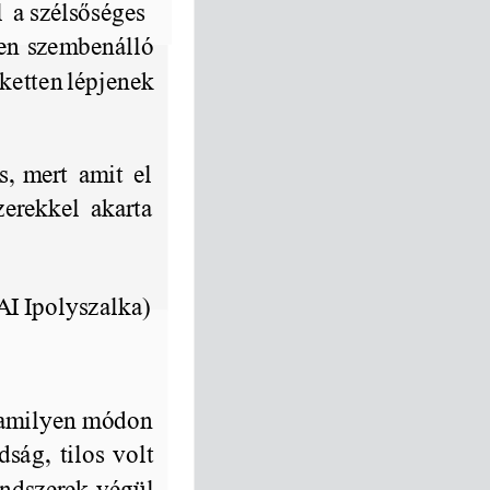
l
a szélsőséges
sen
szembenálló
ketten
lépjenek
s,
mert
amit
el
zerekkel
akarta
AI Ipolyszalka)
amilyen
módon
adság,
tilos
volt
endszerek
végül