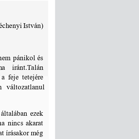
échenyi István)
nem
pánikol
és
ma
iránt.Talán
a
feje
tetejére
n
változatlanul
általában
ezek
ha
nincs
akarat
at
írásakor
még