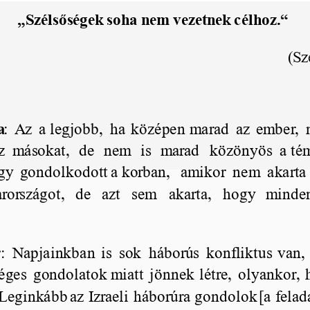
„Szélsőségek soha nem vezetnek célhoz.“
(Sz
a
:
Az
a legjobb,
ha
középen
marad
az
ember,
oz
másokat,
de
nem
is
marad
közönyös
a té
így
gondolkodott
a korban,
amikor
nem
akarta
rországot,
de
azt
sem
akarta,
hogy
minde
r
:
Napjainkban
is
sok
háborús
konfliktus
van,
séges
gondolatok
miatt
jönnek
létre,
olyankor,
Leginkább
az
Izraeli
háborúra
gondolok
[
a
felad