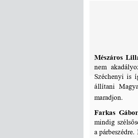
Mészáros
Lill
nem
akadály
Széchenyi
is
állítani
Magya
maradjon.
Farkas
Gábo
mindig
szélső
a párbeszédre.