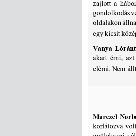
zajlott
a
hábo
gondolkodás
v
oldalakon
álln
egy
kicsit
közé
Vanya
Lóránt
akart
érni,
azt
elérni.
Nem
áll
Marczel
Norb
korlátozva
vol
gyülekezni,
vé