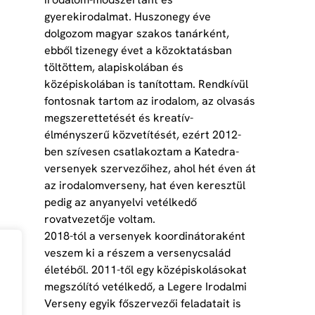
gyerekirodalmat. Huszonegy éve
dolgozom magyar szakos tanárként,
ebből tizenegy évet a közoktatásban
töltöttem, alapiskolában és
középiskolában is tanítottam. Rendkívül
fontosnak tartom az irodalom, az olvasás
megszerettetését és kreatív-
élményszerű közvetítését, ezért 2012-
ben szívesen csatlakoztam a Katedra-
versenyek szervezőihez, ahol hét éven át
az irodalomverseny, hat éven keresztül
pedig az anyanyelvi vetélkedő
rovatvezetője voltam.
2018-tól a versenyek koordinátoraként
veszem ki a részem a versenycsalád
életéből. 2011-től egy középiskolásokat
megszólító vetélkedő, a Legere Irodalmi
Verseny egyik főszervezői feladatait is