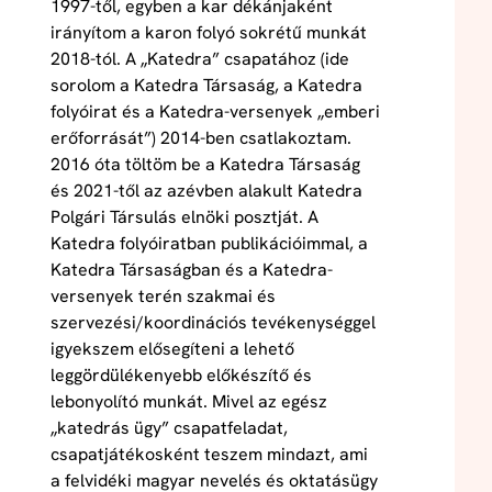
1997-től, egyben a kar dékánjaként
irányítom a karon folyó sokrétű munkát
2018-tól. A „Katedra” csapatához (ide
sorolom a Katedra Társaság, a Katedra
folyóirat és a Katedra-versenyek „emberi
erőforrását”) 2014-ben csatlakoztam.
2016 óta töltöm be a Katedra Társaság
és 2021-től az azévben alakult Katedra
Polgári Társulás elnöki posztját. A
Katedra folyóiratban publikációimmal, a
Katedra Társaságban és a Katedra-
versenyek terén szakmai és
szervezési/koordinációs tevékenységgel
igyekszem elősegíteni a lehető
leggördülékenyebb előkészítő és
lebonyolító munkát. Mivel az egész
„katedrás ügy” csapatfeladat,
csapatjátékosként teszem mindazt, ami
a felvidéki magyar nevelés és oktatásügy