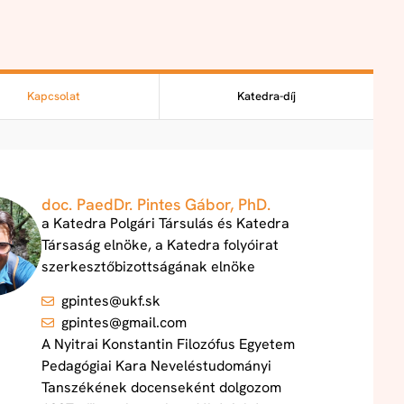
Kapcsolat
Katedra-díj
doc. PaedDr. Pintes Gábor, PhD.
a Katedra Polgári Társulás és Katedra
Társaság elnöke, a Katedra folyóirat
szerkesztőbizottságának elnöke
gpintes@ukf.sk
gpintes@gmail.com
A Nyitrai Konstantin Filozófus Egyetem
Pedagógiai Kara Neveléstudományi
Tanszékének docenseként dolgozom