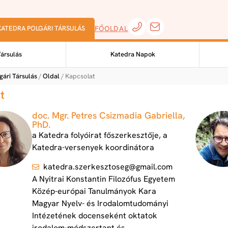
KATEDRA POLGÁRI TÁRSULÁS
FŐOLDAL
Társulás
Katedra Napok
gári Társulás
/
Oldal
/ Kapcsolat
t
doc. Mgr. Petres Csizmadia Gabriella,
PhD.
a Katedra folyóirat főszerkesztője, a
Katedra-versenyek koordinátora
katedra​.szerkesztoseg@​gmail.​com
A Nyitrai Konstantin Filozófus Egyetem
Közép-európai Tanulmányok Kara
Magyar Nyelv- és Irodalomtudományi
Intézetének docenseként oktatok
irodalom-módszertant és