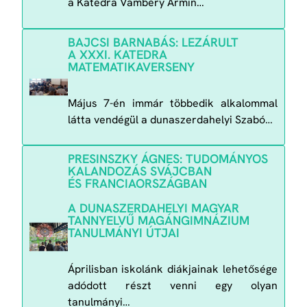
a Katedra Vámbéry Ármin…
BAJCSI BARNABÁS: LEZÁRULT
A XXXI. KATEDRA
MATEMATIKAVERSENY
Május 7-én immár többedik alkalommal
látta vendégül a dunaszerdahelyi Szabó…
PRESINSZKY ÁGNES: TUDOMÁNYOS
KALANDOZÁS SVÁJCBAN
ÉS FRANCIAORSZÁGBAN
A DUNASZERDAHELYI MAGYAR
TANNYELVŰ MAGÁNGIMNÁZIUM
TANULMÁNYI ÚTJAI
Áprilisban iskolánk diákjainak lehetősége
adódott részt venni egy olyan
tanulmányi…