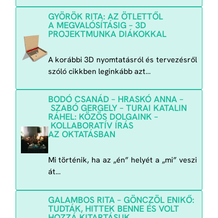
GYÖRÖK RITA: AZ ÖTLETTŐL
A MEGVALÓSÍTÁSIG – 3D
PROJEKTMUNKA DIÁKOKKAL
A korábbi 3D nyomtatásról és tervezésről
szóló cikkben leginkább azt…
BODÓ CSANÁD – HRASKÓ ANNA –
SZABÓ GERGELY – TURAI KATALIN
RÁHEL: KÖZÖS DOLGAINK –
KOLLABORATÍV ÍRÁS
AZ OKTATÁSBAN
Mi történik, ha az „én” helyét a „mi” veszi
át…
GALAMBOS RITA – GÖNCZÖL ENIKŐ:
TUDTÁK, HITTEK BENNE ÉS VOLT
HOZZÁ KITARTÁSUK