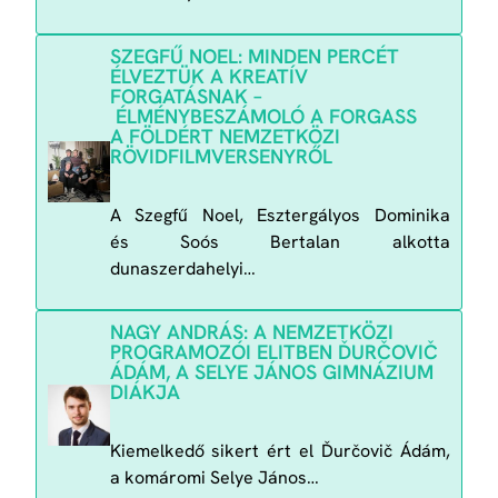
SZEGFŰ NOEL: MINDEN PERCÉT
ÉLVEZTÜK A KREATÍV
FORGATÁSNAK –
ÉLMÉNYBESZÁMOLÓ A FORGASS
A FÖLDÉRT NEMZETKÖZI
RÖVIDFILMVERSENYRŐL
A Szegfű Noel, Esztergályos Dominika
és Soós Bertalan alkotta
dunaszerdahelyi…
NAGY ANDRÁS: A NEMZETKÖZI
PROGRAMOZÓI ELITBEN ĎURČOVIČ
ÁDÁM, A SELYE JÁNOS GIMNÁZIUM
DIÁKJA
Kiemelkedő sikert ért el Ďurčovič Ádám,
a komáromi Selye János…