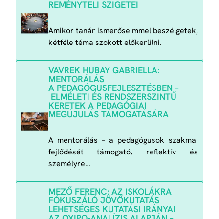
REMÉNYTELI SZIGETEI
Amikor tanár ismerőseimmel beszélgetek,
kétféle téma szokott előkerülni.
VAVREK HUBAY GABRIELLA:
MENTORÁLÁS
A PEDAGÓGUSFEJLESZTÉSBEN –
ELMÉLETI ÉS RENDSZERSZINTŰ
KERETEK A PEDAGÓGIAI
MEGÚJULÁS TÁMOGATÁSÁRA
A mentorálás – a pedagógusok szakmai
fejlődését támogató, reflektív és
személyre…
MEZŐ FERENC: AZ ISKOLÁKRA
FÓKUSZÁLÓ JÖVŐKUTATÁS
LEHETSÉGES KUTATÁSI IRÁNYAI
AZ OXIPO-ANALÍZIS ALAPJÁN –