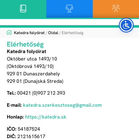
Katedra folyóirat
/
Oldal
/ Elérhetőség
Elérhetőség
Katedra folyóirat
Október utca 1493/10
(Októbrová 1493/10)
929 01 Dunaszerdahely
929 01 (Dunajská Streda)
Tel.:
00421 (0)907 212 393
E-mail:
katedra​.szerkesztoseg@​gmail.​com
Honlap:
https://​katedra.​sk
IČO:
54187524
DIČ:
2121615617