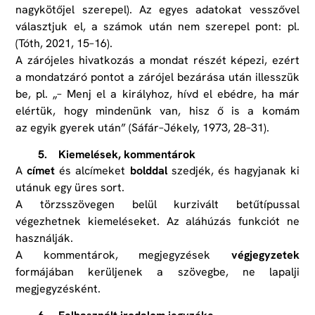
nagykötőjel szerepel). Az egyes adatokat vesszővel
választjuk el, a számok után nem szerepel pont: pl.
(Tóth, 2021, 15–16).
A zárójeles hivatkozás a mondat részét képezi, ezért
a mondatzáró pontot a zárójel bezárása után illesszük
be, pl. „– Menj el a királyhoz, hívd el ebédre, ha már
elértük, hogy mindenünk van, hisz ő is a komám
az egyik gyerek után” (Sáfár–Jékely, 1973, 28–31).
5. Kiemelések, kommentárok
A
címet
és alcímeket
bolddal
szedjék, és hagyjanak ki
utánuk egy üres sort.
A törzsszövegen belül kurzivált betűtípussal
végezhetnek kiemeléseket. Az aláhúzás funkciót ne
használják.
A kommentárok, megjegyzések
végjegyzetek
formájában kerüljenek a szövegbe, ne lapalji
megjegyzésként.