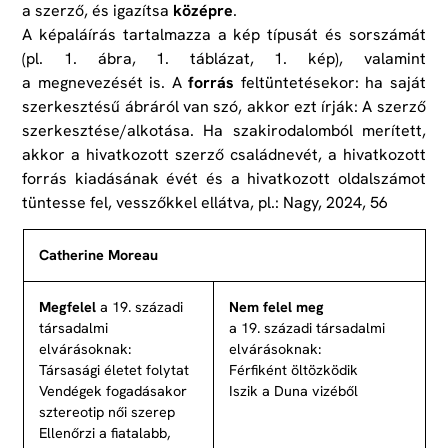
a szerző, és igazítsa
középre
.
A képaláírás tartalmazza a kép típusát és sorszámát
(pl. 1. ábra, 1. táblázat, 1. kép), valamint
a megnevezését is. A
forrás
feltüntetésekor: ha saját
szerkesztésű ábráról van szó, akkor ezt írják: A szerző
szerkesztése/alkotása. Ha szakirodalomból merített,
akkor a hivatkozott szerző családnevét, a hivatkozott
forrás kiadásának évét és a hivatkozott oldalszámot
tüntesse fel, vesszőkkel ellátva, pl.: Nagy, 2024, 56
Catherine Moreau
Megfelel
a 19. századi
Nem felel meg
társadalmi
a 19. századi társadalmi
elvárásoknak:
elvárásoknak:
Társasági életet folytat
Férfiként öltözködik
Vendégek fogadásakor
Iszik a Duna vizéből
sztereotip női szerep
Ellenőrzi a fiatalabb,