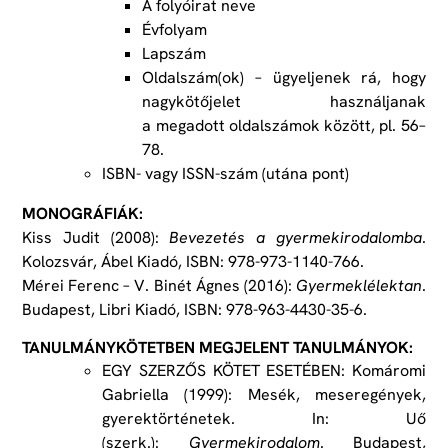
A folyóirat neve
Évfolyam
Lapszám
Oldalszám(ok) – ügyeljenek rá, hogy
nagykötőjelet használjanak
a megadott oldalszámok között, pl. 56–
78.
ISBN- vagy ISSN-szám (utána pont)
MONOGRÁFIÁK:
Kiss Judit (2008):
Bevezetés a gyermekirodalomba
.
Kolozsvár, Ábel Kiadó, ISBN: 978-973-1140-766.
Mérei Ferenc – V. Binét Ágnes (2016):
Gyermeklélektan
.
Budapest, Libri Kiadó, ISBN: 978-963-4430-35-6.
TANULMÁNYKÖTETBEN MEGJELENT TANULMÁNYOK:
EGY SZERZŐS KÖTET ESETÉBEN: Komáromi
Gabriella (1999): Mesék, meseregények,
gyerektörténetek. In: Uő
(szerk.):
Gyermekirodalom
. Budapest,