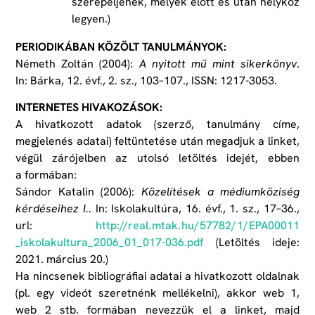
szerepeljenek, melyek előtt és után helyköz
legyen.)
PERIODIKÁBAN KÖZÖLT TANULMÁNYOK:
Németh Zoltán (2004):
A nyitott mű mint sikerkönyv
.
In: Bárka, 12. évf., 2. sz., 103–107., ISSN: 1217-3053.
INTERNETES HIVAKOZÁSOK:
A hivatkozott adatok (szerző, tanulmány címe,
megjelenés adatai) feltüntetése után megadjuk a linket,
végül zárójelben az utolsó letöltés idejét, ebben
a formában:
Sándor Katalin (2006):
Közelítések a médiumköziség
kérdéseihez I.
. In: Iskolakultúra, 16. évf., 1. sz., 17–36.,
url:
http://​real​. mtak​. hu​/ 57782​/ 1​/ EPA00011​
_iskolakultura_​ 2006​_ 01​_ ​017​-036.pdf
(Letöltés ideje:
2021. március 20.)
Ha nincsenek bibliográfiai adatai a hivatkozott oldalnak
(pl. egy videót szeretnénk mellékelni), akkor web 1,
web 2 stb. formában nevezzük el a linket, majd