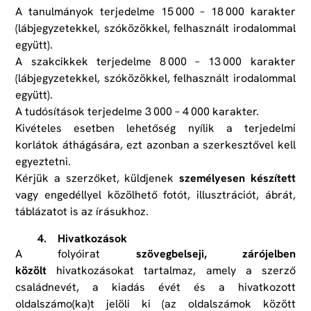
A tanulmányok terjedelme 15 000 – 18 000 karakter
(lábjegyzetekkel, szóközökkel, felhasznált irodalommal
együtt).
A szakcikkek terjedelme 8 000 – 13 000 karakter
(lábjegyzetekkel, szóközökkel, felhasznált irodalommal
együtt).
A tudósítások terjedelme 3 000 – 4 000 karakter.
Kivételes esetben lehetőség nyílik a terjedelmi
korlátok áthágására, ezt azonban a szerkesztővel kell
egyeztetni.
Kérjük a szerzőket, küldjenek
személyesen készített
vagy engedéllyel közölhető fotót, illusztrációt, ábrát,
táblázatot is az írásukhoz.
4. Hivatkozások
A folyóirat
szövegbelseji, zárójelben
közölt
hivatkozásokat tartalmaz, amely a szerző
családnevét, a kiadás évét és a hivatkozott
oldalszámo(ka)t jelöli ki (az oldalszámok között