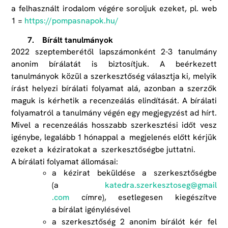
a felhasznált irodalom végére soroljuk ezeket, pl. web
1 =
https://​pompasnapok​.hu/
7. Bírált tanulmányok
2022 szeptemberétől lapszámonként 2-3 tanulmány
anonim bírálatát is biztosítjuk. A beérkezett
tanulmányok közül a szerkesztőség választja ki, melyik
írást helyezi bírálati folyamat alá, azonban a szerzők
maguk is kérhetik a recenzeálás elindítását. A bírálati
folyamatról a tanulmány végén egy megjegyzést ad hírt.
Mivel a recenzeálás hosszabb szerkesztési időt vesz
igénybe, legalább 1 hónappal a megjelenés előtt kérjük
ezeket a kéziratokat a szerkesztőségbe juttatni.
A bírálati folyamat állomásai:
a kézirat beküldése a szerkesztőségbe
(a
katedra​.szerkesztoseg​@gmail​
.com
címre), esetlegesen kiegészítve
a bírálat igénylésével
a szerkesztőség 2 anonim bírálót kér fel