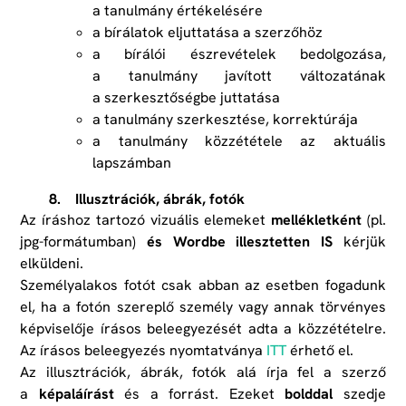
a tanulmány értékelésére
a bírálatok eljuttatása a szerzőhöz
a bírálói észrevételek bedolgozása,
a tanulmány javított változatának
a szerkesztőségbe juttatása
a tanulmány szerkesztése, korrektúrája
a tanulmány közzététele az aktuális
lapszámban
8. Illusztrációk, ábrák, fotók
Az íráshoz tartozó vizuális elemeket
mellékletként
(pl.
jpg-formátumban)
és
Wordbe illesztetten
IS
kérjük
elküldeni.
Személyalakos fotót csak abban az esetben fogadunk
el, ha a fotón szereplő személy vagy annak törvényes
képviselője írásos beleegyezését adta a közzétételre.
Az írásos beleegyezés nyomtatványa
ITT
érhető el.
Az illusztrációk, ábrák, fotók alá írja fel a szerző
a
képaláírást
és a forrást. Ezeket
bolddal
szedje