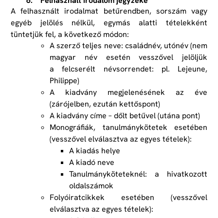
6. Felhasznált irodalom jegyzéke
A felhasznált irodalmat betűrendben, sorszám vagy
egyéb jelölés nélkül, egymás alatti tételekként
tüntetjük fel, a következő módon:
A szerző teljes neve: családnév, utónév (nem
magyar név esetén vesszővel jelöljük
a felcserélt névsorrendet: pl. Lejeune,
Philippe)
A kiadvány megjelenésének az éve
(zárójelben, ezután kettőspont)
A kiadvány címe – dőlt betűvel (utána pont)
Monográfiák, tanulmánykötetek esetében
(vesszővel elválasztva az egyes tételek):
A kiadás helye
A kiadó neve
Tanulmányköteteknél: a hivatkozott
oldalszámok
Folyóiratcikkek esetében (vesszővel
elválasztva az egyes tételek):