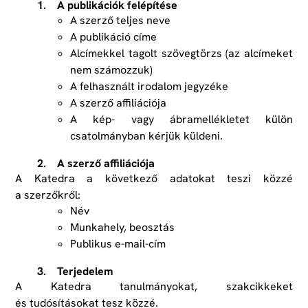
1. A publikációk felépítése
A szerző teljes neve
A publikáció címe
Alcímekkel tagolt szövegtörzs (az alcímeket
nem számozzuk)
A felhasznált irodalom jegyzéke
A szerző affiliációja
A kép- vagy ábramellékletet külön
csatolmányban kérjük küldeni.
2. A szerző affiliációja
A Katedra a következő adatokat teszi közzé
a szerzőkről:
Név
Munkahely, beosztás
Publikus e-mail-cím
3. Terjedelem
A Katedra tanulmányokat, szakcikkeket
és tudósításokat tesz közzé.