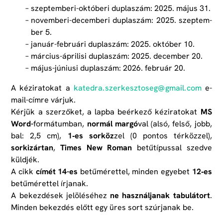
szeptemberi-októberi duplaszám: 2025. május 31.
novemberi-decemberi duplaszám: 2025. szep­tem­
ber 5.
január-februári duplaszám: 2025. október 10.
március-áprilisi duplaszám: 2025. december 20.
május-júniusi duplaszám: 2026. február 20.
A kéziratokat a
katedra. szerkesztoseg@ gmail. com
e-
mail-címre várjuk.
Kérjük a szerzőket, a lapba beérkező kéziratokat
MS
Word-
formátumban,
normál margó
val (alsó, felső, jobb,
bal: 2,5 cm),
1‑es sorköz
zel (0 pontos térközzel),
sorkizártan
,
Times New Roman
betűtípussal szedve
küldjék.
A cikk
címét 14-es
betűmérettel, minden egyebet
12‑es
betűmérettel írjanak.
A bekezdések jelöléséhez
ne használjanak tabulátort
.
Minden bekezdés előtt egy üres sort szúrjanak be.