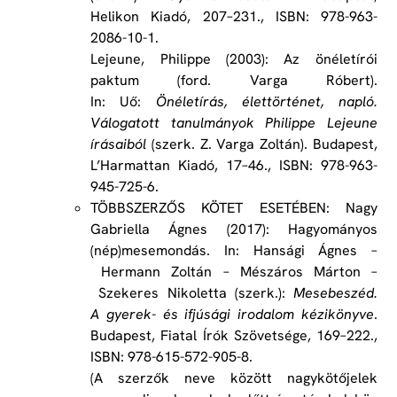
Helikon Kiadó, 207–231., ISBN: 978-963-
2086-10-1.
Lejeune, Philippe (2003): Az önéletírói
paktum (ford. Varga Róbert).
In: Uő:
Önéletírás, élettörténet, napló.
Válogatott tanulmányok Philippe Lejeune
írásaiból
(szerk. Z. Varga Zoltán). Budapest,
L’Harmattan Kiadó, 17–46., ISBN: 978-963-
945-725-6.
TÖBBSZERZŐS KÖTET ESETÉBEN: Nagy
Gabriella Ágnes (2017): Hagyományos
(nép)mesemondás. In: Hansági Ágnes –
Hermann Zoltán – Mészáros Márton –
Szekeres Nikoletta (szerk.):
Mesebeszéd.
A gyerek- és ifjúsági irodalom kézikönyve
.
Budapest, Fiatal Írók Szövetsége, 169–222.,
ISBN: 978-615-572-905-8.
(A szerzők neve között nagykötőjelek