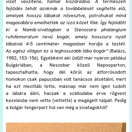
vizet veszítene, hamar kiszáradna. A természeti
fejlődés tehát azoknak a továbbélését segítette elő,
amelyek hosszú lábakat növesztve, potrohukat mind
magasabbra emelhették az izzó kőzet fölé. Így fejlődött
ki a Namib-sivatagban a Stenocara phalangium
rufofemoratum nevű bogár, amely hosszúra nyúlt
lábaival 4-5 centiméter magasban hordja a testét.
Az egész világon ez a leghosszabb lábú bogár”
(Balázs,
1982, 153–156). Egyébként aki üdült már nyáron például
Bulgáriában, a Neszebar közeli Naposparton,
tapasztalhatta, hogy dél körül az átforrósodott
homokon csak papucsban volt tanácsos átsétálni, mert
ha ezt mezítláb tette, másnap már nem igen tudott
a lábára állni, hacsak a szállodába érve rögvest
kezelésbe nem vette (vettette) a megégett talpát. Pedig
a bolgár tengerpart hol van még a sivatagoktól?