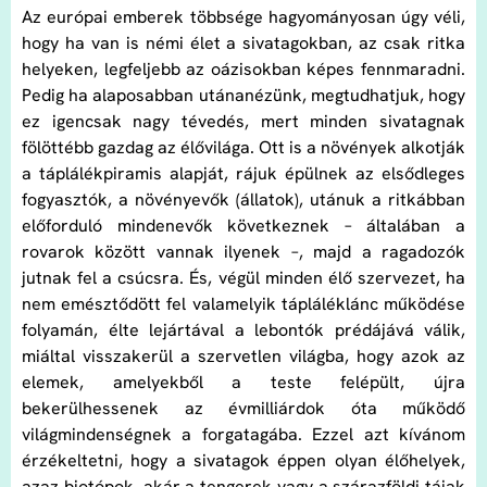
Az európai emberek többsége hagyományosan úgy véli,
hogy ha van is némi élet a sivatagokban, az csak ritka
helyeken, legfeljebb az oázisokban képes fennmaradni.
Pedig ha alaposabban utánanézünk, megtudhatjuk, hogy
ez igencsak nagy tévedés, mert minden sivatagnak
fölöttébb gazdag az élővilága. Ott is a növények alkotják
a táplálékpiramis alapját, rájuk épülnek az elsődleges
fogyasztók, a növényevők (állatok), utánuk a ritkábban
előforduló mindenevők következnek – általában a
rovarok között vannak ilyenek –, majd a ragadozók
jutnak fel a csúcsra. És, végül minden élő szervezet, ha
nem emésztődött fel valamelyik tápláléklánc működése
folyamán, élte lejártával a lebontók prédájává válik,
miáltal visszakerül a szervetlen világba, hogy azok az
elemek, amelyekből a teste felépült, újra
bekerülhessenek az évmilliárdok óta működő
világmindenségnek a forgatagába. Ezzel azt kívánom
érzékeltetni, hogy a sivatagok éppen olyan élőhelyek,
azaz biotópok, akár a tengerek vagy a szárazföldi tájak