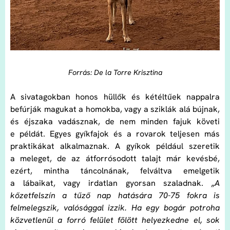
Forrás: De la Torre Krisztina
A sivatagokban honos hüllők és kétéltűek nappalra
befúrják magukat a homokba, vagy a sziklák alá bújnak,
és éjszaka vadásznak, de nem minden fajuk követi
e példát. Egyes gyíkfajok és a rovarok teljesen más
praktikákat alkalmaznak. A gyíkok például szeretik
a meleget, de az átforrósodott talajt már kevésbé,
ezért, mintha táncolnának, felváltva emelgetik
a lábaikat, vagy irdatlan gyorsan szaladnak.
„A
kőzetfelszín a tűző nap hatására 70-75 fokra is
felmelegszik, valósággal izzik. Ha egy bogár potroha
közvetlenül a forró felület fölött helyezkedne el, sok