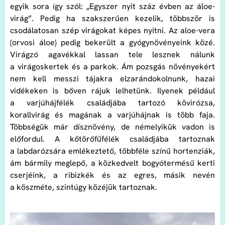
egyik sora így szól: „Egyszer nyit száz évben az áloe-
virág”. Pedig ha szakszerűen kezelik, többször is
csodálatosan szép virágokat képes nyitni. Az aloe-vera
(orvosi áloe) pedig bekerült a gyógynövényeink közé.
Virágzó agavékkal lassan tele lesznek nálunk
a virágoskertek és a parkok. Ám pozsgás növényekért
nem kell messzi tájakra elzarándokolnunk, hazai
vidékeken is bőven rájuk lelhetünk. Ilyenek például
a varjúhájfélék családjába tartozó kövirózsa,
korallvirág és magának a varjúhájnak is több faja.
Többségük már dísznövény, de némelyikük vadon is
előfordul. A kőtörőfűfélék családjába tartoznak
a labdarózsára emlékeztető, többféle színű hortenziák,
ám bármily meglepő, a közkedvelt bogyótermésű kerti
cserjéink, a ribizkék és az egres, másik nevén
a köszméte, szintúgy közéjük tartoznak.