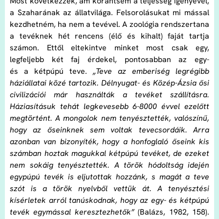
Most következzék, ám korántsem a teljesség igényével,
a Szaharának az állatvilága. Felsorolásukat mi mással
kezdhetném, ha nem a tevével. A zoológia rendszertana
a tevéknek hét rencens (élő és kihalt) faját tartja
számon. Ettől eltekintve minket most csak egy,
legfeljebb két faj érdekel, pontosabban az egy-
és a kétpúpú teve.
„Teve az emberiség legrégibb
háziállatai közé tartozik. Délnyugat- és Közép-Ázsia ősi
civilizációi már használták a tevéket szállításra.
Háziasításuk tehát legkevesebb 6-8000 évvel ezelőtt
megtörtént. A mongolok nem tenyésztették, valószínű,
hogy az őseinknek sem voltak tevecsordáik. Arra
azonban van bizonyíték, hogy a honfoglaló őseink kis
számban hoztak magukkal kétpúpú tevéket, de ezeket
nem sokáig tenyésztették. A török hódoltság idején
egypúpú tevék is eljutottak hozzánk, s magát a teve
szót is a török nyelvből vettük át. A tenyésztési
kísérletek arról tanúskodnak, hogy az egy- és kétpúpú
tevék egymással keresztezhetők”
(Balázs, 1982, 158).