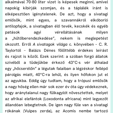
alkalmával 70-80 liter vizet is képesek meginni, amivel
napokig kibírják szomjan, és a táplálék iránt is
elképesztően igénytelenek. De azt, hogy a sivatagi
emlősök, mint egyes, a szavannákról elkóborló
antilopfajok, a sivatagban élő tevék, kecskék és egyéb
patások agyi vérellátásának milyen
a „hűtőberendezkedése”, nekem is meglepetést
okozott. Erről
A sivatagok világa
c. könyvében – C. R.
Taylortól – Balázs Dénes fölöttébb érdekes leírást
és rajzot is közöl. Ezek szerint: a szóban forgó állatok
szívéből a tüdejükbe érkező 43°C-s vér áthalad
egy „hőcserélőn” a légutak falaiban a légzéskor fellépő
párolgás miatt, 40°C-ra lehűl, és ilyen hőfokon jut el
az agyukba. Eddig úgy tudtam, hogy a trópusi emlősök
a nagy hőség ellen már sok ezer év óta úgy védekeznek,
hogy aránytalanul nagy fülkagylót növesztettek, melyet
az afrikai elefántok (Loxodonta africana) mint legyezőt
állandóan lebegtetnek. De igen nagy füle van a sivatagi
rókának (Vulpes zerda), az Acomis nembe tartozó