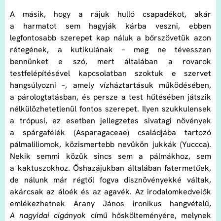
A másik, hogy a rájuk hulló csapadékot, akár
a harmatot sem hagyják kárba veszni, ebben
legfontosabb szerepet kap náluk a bőrszövetük azon
rétegének, a kutikulának – meg ne tévesszen
bennünket e szó, mert általában a rovarok
testfelépítésével kapcsolatban szoktuk e szervet
hangsúlyozni –, amely vízháztartásuk működésében,
a párologtatásban, és persze a test hűtésében játszik
nélkülözhetetlenül fontos szerepet. Ilyen szukkulensek
a trópusi, ez esetben jellegzetes sivatagi növények
a spárgafélék (Asparagaceae) családjába tartozó
pálmaliliomok, közismertebb nevükön jukkák (Yuccca).
Nekik semmi közük sincs sem a pálmákhoz, sem
a kaktuszokhoz. Őshazájukban általában fatermetűek,
de nálunk már régtől fogva dísznövényekké váltak,
akárcsak az áloék és az agavék. Az irodalomkedvelők
emlékezhetnek Arany János ironikus hangvételű,
A nagyidai cigányok
című hőskölteményére, melynek