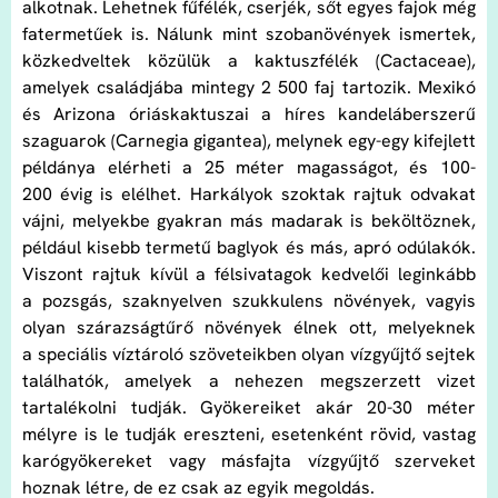
alkotnak. Lehetnek fűfélék, cserjék, sőt egyes fajok még
fatermetűek is. Nálunk mint szobanövények ismertek,
közkedveltek közülük a kaktuszfélék (Cactaceae),
amelyek családjába mintegy 2 500 faj tartozik. Mexikó
és Arizona óriáskaktuszai a híres kandeláberszerű
szaguarok (Carnegia gigantea), melynek egy-egy kifejlett
példánya elérheti a 25 méter magasságot, és 100-
200 évig is elélhet. Harkályok szoktak rajtuk odvakat
vájni, melyekbe gyakran más madarak is beköltöznek,
például kisebb termetű baglyok és más, apró odúlakók.
Viszont rajtuk kívül a félsivatagok kedvelői leginkább
a pozsgás, szaknyelven szukkulens növények, vagyis
olyan szárazságtűrő növények élnek ott, melyeknek
a speciális víztároló szöveteikben olyan vízgyűjtő sejtek
találhatók, amelyek a nehezen megszerzett vizet
tartalékolni tudják. Gyökereiket akár 20-30 méter
mélyre is le tudják ereszteni, esetenként rövid, vastag
karógyökereket vagy másfajta vízgyűjtő szerveket
hoznak létre, de ez csak az egyik megoldás.