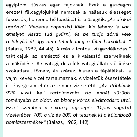
egyiptomi tüskés egér fajoknak. Ezek a gazdagon
erezett fülkagylójukkal nemcsak a hallásuk élességét
fokozzák, hanem a hő leadását is elősegítik.
„Az afrikai
ugrónyúl (Pedetes capensis) fülén kis lebeny is van,
amelyet vissza tud gyűrni, és be tudja zárni vele
a fülnyílását. Így nem telnek meg a fülei homokkal…”
(Balázs, 1982, 44–45). A másik fontos „vízgazdálkodási”
taktikájuk az emésztő és a kiválasztó szerveiknek
a működése. A sivatagi, de a félsivatagi állatok ürüléke
szokatlanul tömény és száraz, hiszen a táplálékaik is
vajmi kevés vizet tartalmaznak. A vizeletük összetétele
is lényegesen eltér az ember vizeletétől.
„Az utóbbinak
92% vizet kell tartalmaznia. Ha ennél sűrűbb,
töményebb az oldat, az bizony kóros elváltozásra utal.
Ezzel szemben a sivatagi ugróegér (Dipus sagitta)
vizeletében 70% a víz és 30%-ot tesznek ki a különböző
bomlástermékek”
(Balázs, 1982, 142).