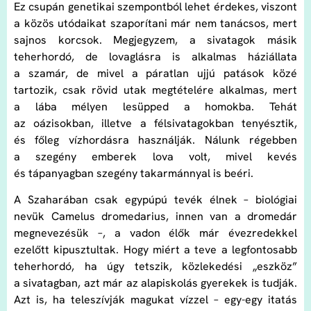
Ez csupán genetikai szempontból lehet érdekes, viszont
a közös utódaikat szaporítani már nem tanácsos, mert
sajnos korcsok. Megjegyzem, a sivatagok másik
teherhordó, de lovaglásra is alkalmas háziállata
a szamár, de mivel a páratlan ujjú patások közé
tartozik, csak rövid utak megtételére alkalmas, mert
a lába mélyen lesüpped a homokba. Tehát
az oázisokban, illetve a félsivatagokban tenyésztik,
és főleg vízhordásra használják. Nálunk régebben
a szegény emberek lova volt, mivel kevés
és tápanyagban szegény takarmánnyal is beéri.
A Szaharában csak egypúpú tevék élnek – biológiai
nevük Camelus dromedarius, innen van a dromedár
megnevezésük –, a vadon élők már évezredekkel
ezelőtt kipusztultak. Hogy miért a teve a legfontosabb
teherhordó, ha úgy tetszik, közlekedési „eszköz”
a sivatagban, azt már az alapiskolás gyerekek is tudják.
Azt is, ha teleszívják magukat vízzel – egy-egy itatás