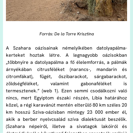
Forrás: De la Torre Krisztina
A Szahara oázisainak némelyikében datolyapálma-
kerteket hoztak létre. A legnagyobb oázisokban
„többnyire a datolyapálma a fő élelemforrás, a pálmák
árnyékában citrusféléket (narancs-, mandarin és
citromfákat), fügét, őszibarackot, sárgabarackot,
zöldségféléket, valamint gabonaféléket is
termesztenek.” (web 1). Ezen semmi csodálkozni való
nincs, mert Egyiptom északi részén, Líbia határához
közel, a régi karavánút mentén elterülő 80 km széles 20
km hosszú Szíva-oázisban mintegy 23 000 ember él,
akik a berber nyelvcsalád szíva dialektusát beszélik.
(Szahara népeiről, illetve a sivatagok lakóiról és