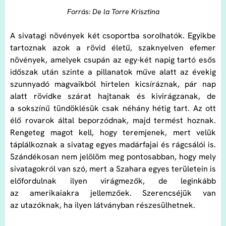
Forrás: De la Torre Krisztina
A sivatagi növények két csoportba sorolhatók. Egyikbe
tartoznak azok a rövid életű, szaknyelven efemer
növények, amelyek csupán az egy-két napig tartó esős
időszak után szinte a pillanatok műve alatt az évekig
szunnyadó magvaikból hirtelen kicsíráznak, pár nap
alatt rövidke szárat hajtanak és kivirágzanak, de
a sokszínű tündöklésük csak néhány hétig tart. Az ott
élő rovarok által beporzódnak, majd termést hoznak.
Rengeteg magot kell, hogy teremjenek, mert velük
táplálkoznak a sivatag egyes madárfajai és rágcsálói is.
Szándékosan nem jelölöm meg pontosabban, hogy mely
sivatagokról van szó, mert a Szahara egyes területein is
előfordulnak ilyen virágmezők, de leginkább
az amerikaiakra jellemzőek. Szerencséjük van
az utazóknak, ha ilyen látványban részesülhetnek.