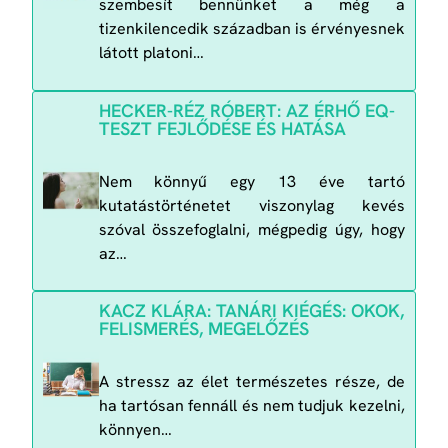
szembesít bennünket a még a
tizenkilencedik században is érvényesnek
látott platoni…
HECKER-RÉZ RÓBERT: AZ ÉRHŐ EQ-
TESZT FEJLŐDÉSE ÉS HATÁSA
Nem könnyű egy 13 éve tartó
kutatástörténetet viszonylag kevés
szóval összefoglalni, mégpedig úgy, hogy
az…
KACZ KLÁRA: TANÁRI KIÉGÉS: OKOK,
FELISMERÉS, MEGELŐZÉS
A stressz az élet természetes része, de
ha tartósan fennáll és nem tudjuk kezelni,
könnyen…