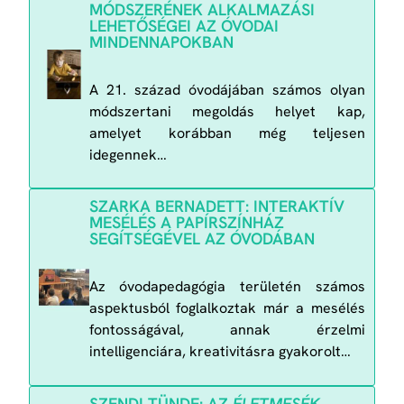
MÓDSZERÉNEK ALKALMAZÁSI
LEHETŐSÉGEI AZ ÓVODAI
MINDENNAPOKBAN
A 21. század óvodájában számos olyan
módszertani megoldás helyet kap,
amelyet korábban még teljesen
idegennek…
SZARKA BERNADETT: INTERAKTÍV
MESÉLÉS A PAPÍRSZÍNHÁZ
SEGÍTSÉGÉVEL AZ ÓVODÁBAN
Az óvodapedagógia területén számos
aspektusból foglalkoztak már a mesélés
fontosságával, annak érzelmi
intelligenciára, kreativitásra gyakorolt…
SZENDI TÜNDE: AZ
ÉLETMESÉK