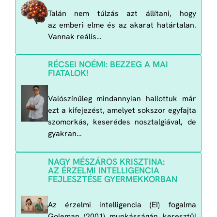
Talán nem túlzás azt állítani, hogy
az emberi elme és az akarat határtalan.
Vannak reális…
RÉCSEI NOÉMI: BEZZEG A MAI
FIATALOK!
Valószínűleg mindannyian hallottuk már
ezt a kifejezést, amelyet sokszor egyfajta
szomorkás, keserédes nosztalgiával, de
gyakran…
NAGY MÉSZÁROS KRISZTINA:
AZ ÉRZELMI INTELLIGENCIA
FEJLESZTÉSE GYERMEKKORBAN
Az érzelmi intelligencia (EI) fogalma
Goleman (2001) munkásságán keresztül