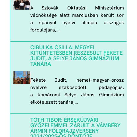
A Szlovák Oktatási Minisztérium
védnöksége alatt márciusban került sor
a spanyol nyelvi olimpia országos
fordulójára,…
CIBULKA CSILLA: MEGYEI
KITÜNTETÉSBEN RÉSZESÜLT FEKETE
JUDIT, A SELYE JÁNOS GIMNÁZIUM
TANÁRA
Fekete Judit, német–magyar–orosz
nyelvre szakosodott pedagógus,
a komáromi Selye János Gimnázium
elkötelezett tanára,…
TÓTH TIBOR: ÉRSEKÚJVÁRI
GYŐZELEMMEL ZÁRULT A VÁMBÉRY
ÁRMIN FÖLDRAJZVERSENY
2024/2025-ÖS DÖNTŐJE