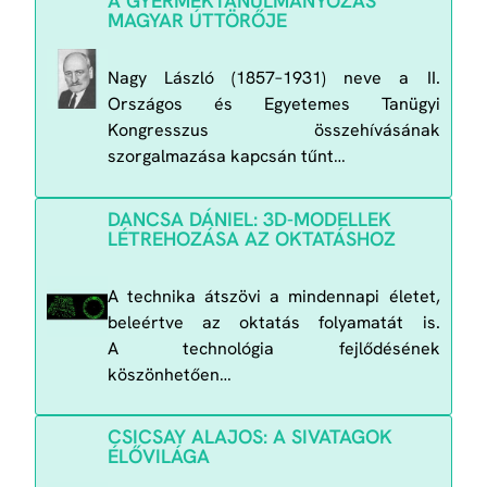
A GYERMEKTANULMÁNYOZÁS
MAGYAR ÚTTÖRŐJE
Nagy László (1857–1931) neve a II.
Országos és Egyetemes Tanügyi
Kongresszus összehívásának
szorgalmazása kapcsán tűnt…
DANCSA DÁNIEL: 3D-MODELLEK
LÉTREHOZÁSA AZ OKTATÁSHOZ
A technika átszövi a mindennapi életet,
beleértve az oktatás folyamatát is.
A technológia fejlődésének
köszönhetően…
CSICSAY ALAJOS: A SIVATAGOK
ÉLŐVILÁGA