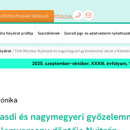
KATEDRA POLGÁRI TÁRSULÁS
FŐOLDAL
ra folyóirat profilja
Szerzőinknek
Szerzői jogi- és adatvédelmi nyilatkoza
lyóirat
/ Tóth Mónika: Nyárasdi és nagymegyeri győzelemmel zárult a Katedr
2025. szeptember–október, XXXIII. évfolyam, 
ónika
asdi és nagymegyeri győzelemm