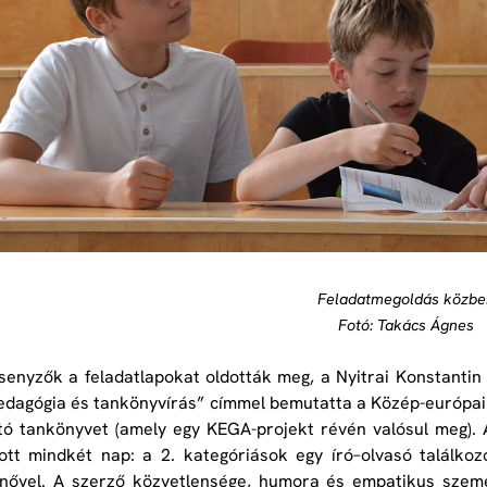
Feladatmegoldás közb
Fotó: Takács Ágnes
senyzők a feladatlapokat oldották meg, a Nyitrai Konstantin
dagógia és tankönyvírás” címmel bemutatta a Közép-európai 
tó tankönyvet (amely egy KEGA-projekt révén valósul meg).
ott mindkét nap: a 2. kategóriások egy író–olvasó találko
nővel. A szerző közvetlensége, humora és empatikus személy