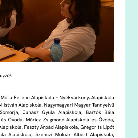
enyzők
 Móra Ferenc Alapiskola – Nyékvárkony, Alapiskola
i István Alapiskola, Nagymagyari Magyar Tannyelvű
 Somorja, Juhász Gyula Alapiskola, Bartók Béla
la és Óvoda, Móricz Zsigmond Alapiskola és Óvoda,
lapiskola, Feszty Árpád Alapiskola, Gregorits Lipót
a Alapiskola, Szenczi Molnár Albert Alapiskola,