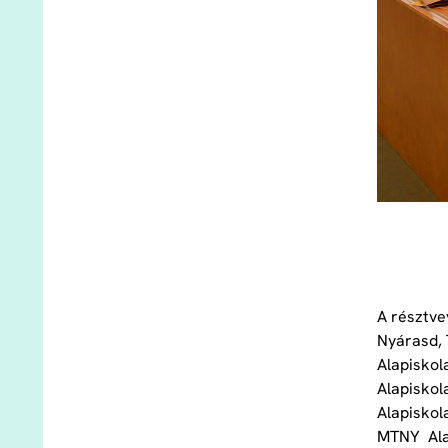
A résztve
Nyárasd, 
Alapisko
Alapiskol
Alapiskol
MTNY Ala