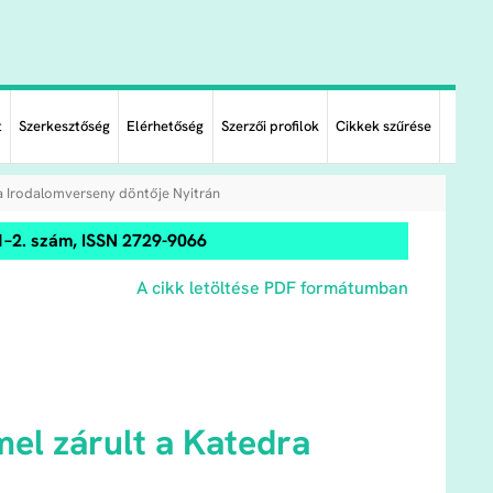
t
Szerkesztőség
Elérhetőség
Szerzői profilok
Cikkek szűrése
a Irodalomverseny döntője Nyitrán
1–2. szám, ISSN 2729-9066
A cikk letöltése PDF formátumban
el zárult a Katedra