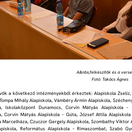
A&nbs;felkészítők és a vers
Fotó: Takács Ágnes
vők a következő intézményekből érkeztek: Alapiskola Zselíz,
Tompa Mihály Alapiskola, Vámbéry Ármin Alapiskola, Szécheny
la, Iskolaközpont Dunamocs, Corvin Mátyás Alapiskola –
a, Corvin Mátyás Alapiskola – Gúta, József Attila Alapisko
a Marcelháza, Czuczor Gergely Alapiskola, Szombathy Viktor A
piskola, Református Alapiskola – Rimaszombat, Szabó Gyul