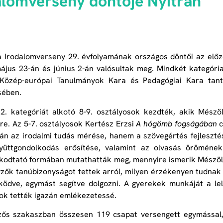
alomverseny döntője Nyitrán
 Irodalomverseny 29. évfolyamának országos döntői az előz
ájus 23-án és június 2-án valósultak meg. Mindkét kategóri
Közép-európai Tanulmányok Kara és Pedagógiai Kara tante
sében.
 2. kategóriát alkotó 8-9. osztályosok kezdték, akik Mész
re. Az 5-7. osztályosok Kertész Erzsi
A hógömb fogságában
c
n az irodalmi tudás mérése, hanem a szövegértés fejlesztés
yüttgondolkodás erősítése, valamint az olvasás öröméne
kodtató formában mutathatták meg, mennyire ismerik Mészöly 
zők tanúbizonyságot tettek arról, milyen érzékenyen tudnak 
ödve, egymást segítve dolgozni. A gyerekek munkáját a lel
k tették igazán emlékezetessé.
ős szakaszban összesen 119 csapat versengett egymással, 