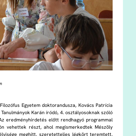
en
 Filozófus Egyetem doktorandusza, Kovács Patrícia
Tanulmányok Karán íródó, 4. osztályosoknak szóló
 Az eredményhirdetés előtt rendhagyó programmal
zón vehettek részt, ahol megismerkedtek Mészöly
isége meghitt, szeretetteljes légkört teremtett,