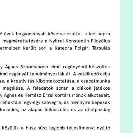
ő évek hagyományait követve ezúttal is két napra
a megmérettetésére a Nyitrai Konstantin Filozófus
rmeiben került sor, a Katedra Polgári Társulás
öly Ágnes
Szabadlábon
című regényéből készültek
ímű regényét tanulmányozták át. A vetélkedő célja
e, a kreativitás kibontakoztatása, a csapatmunka
k megélése. A feladatok során a diákok játékos
Ágnes és Kertész Erzsi kortárs írónők alkotásait.
reflektálni egy-egy szövegre, és mennyire képesek
kesedés, az alapos felkészülés és az ötletgazdag
közülük a húsz-húsz legjobb teljesítményt nyújtó