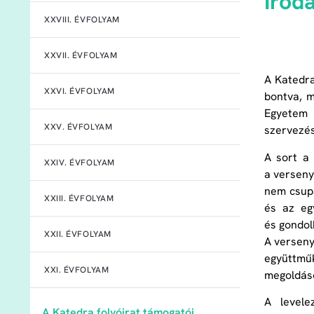
Irod
XXVIII. ÉVFOLYAM
XXVII. ÉVFOLYAM
A Katedra
XXVI. ÉVFOLYAM
bontva, m
Egyetem 
XXV. ÉVFOLYAM
szervezé
A sort a
XXIV. ÉVFOLYAM
a verseny
nem csupá
XXIII. ÉVFOLYAM
és az eg
és gondol
XXII. ÉVFOLYAM
A verseny
együttműk
XXI. ÉVFOLYAM
megoldáso
A levelez
A Katedra folyóirat támogatói