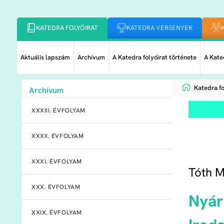
KATEDRA FOLYÓIRAT
KATEDRA VERSENYEK
Aktuális lapszám
Archívum
A Katedra folyóirat története
A Kated
Katedra fo
Archívum
XXXIII. ÉVFOLYAM
XXXII. ÉVFOLYAM
XXXI. ÉVFOLYAM
Tóth M
XXX. ÉVFOLYAM
Nyár
XXIX. ÉVFOLYAM