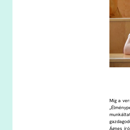
Míg a ver
„Élménype
munkálta
gazdagod
Ágnes író