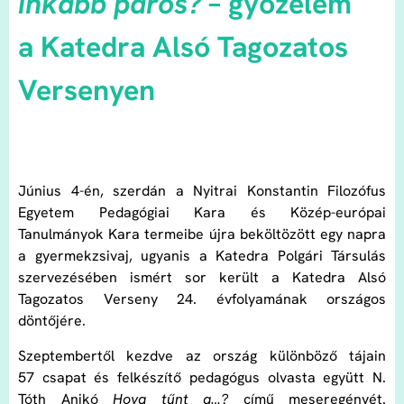
inkább páros?
– győzelem
a Katedra Alsó Tagozatos
Versenyen
Június 4-én, szerdán a Nyitrai Konstantin Filozófus
Egyetem Pedagógiai Kara és Közép-európai
Tanulmányok Kara termeibe újra beköltözött egy napra
a gyermekzsivaj, ugyanis a Katedra Polgári Társulás
szervezésében ismért sor került a Katedra Alsó
Tagozatos Verseny 24. évfolyamának országos
döntőjére.
Szeptembertől kezdve az ország különböző tájain
57 csapat és felkészítő pedagógus olvasta együtt N.
Tóth Anikó
Hova tűnt a…?
című meseregényét.