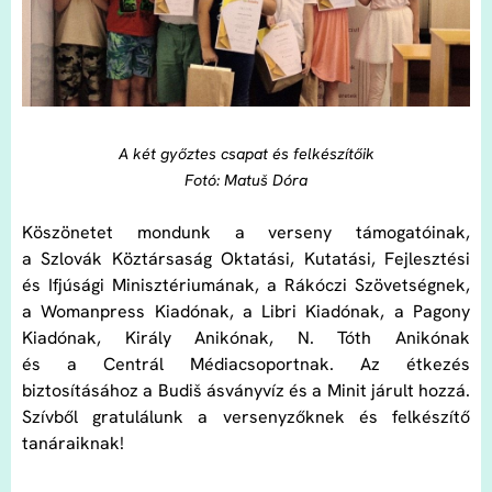
A két győztes csapat és felkészítőik
Fotó: Matuš Dóra
Köszönetet mondunk a verseny támogatóinak,
a Szlovák Köztársaság Oktatási, Kutatási, Fejlesztési
és Ifjúsági Minisztériumának, a Rákóczi Szövetségnek,
a Womanpress Kiadónak, a Libri Kiadónak, a Pagony
Kiadónak, Király Anikónak, N. Tóth Anikónak
és a Centrál Médiacsoportnak. Az étkezés
biztosításához a Budiš ásványvíz és a Minit járult hozzá.
Szívből gratulálunk a versenyzőknek és felkészítő
tanáraiknak!