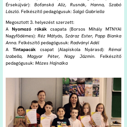
Érsekújvár):
Boťanská Alíz, Rusnák, Hanna, Szabó
László.
Felkészítő pedagógusuk:
Salgó Gabriella
Megosztott 3. helyezést szerzett:
A
Nyomozó rókák
csapata (Borsos Mihály MTNYAI
Nagyfödémes):
Réz Mátyás, Száraz Ester, Papp Bianka
Anna
. Felkészítő pedagógusuk:
Radványi Adél
A
Tintapacák
csapat (Alapiskola Nyárasd):
Rémai
Izabella, Magyar Péter, Nagy Jázmin.
Felkészítő
pedagógusuk:
Mózes Hajnalka