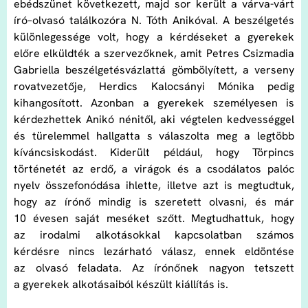
ebédszünet következett, majd sor került a várva-várt
író–olvasó találkozóra N. Tóth Anikóval. A beszélgetés
különlegessége volt, hogy a kérdéseket a gyerekek
előre elküldték a szervezőknek, amit Petres Csizmadia
Gabriella beszélgetésvázlattá gömbölyített, a verseny
rovatvezetője, Herdics Kalocsányi Mónika pedig
kihangosított. Azonban a gyerekek személyesen is
kérdezhettek Anikó nénitől, aki végtelen kedvességgel
és türelemmel hallgatta s válaszolta meg a legtöbb
kíváncsiskodást. Kiderült például, hogy Törpincs
történetét az erdő, a virágok és a csodálatos palóc
nyelv összefonódása ihlette, illetve azt is megtudtuk,
hogy az írónő mindig is szeretett olvasni, és már
10 évesen saját meséket szőtt. Megtudhattuk, hogy
az irodalmi alkotásokkal kapcsolatban számos
kérdésre nincs lezárható válasz, ennek eldöntése
az olvasó feladata. Az írónőnek nagyon tetszett
a gyerekek alkotásaiból készült kiállítás is.