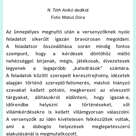
N. Tóth Anikó dedikál
Fotó: Matuš Dóra
Az ünnepélyes megnyitó után a versenyzőknek nyolc
feladatot sikerült igazán bravúrosan megoldani.
A feladatsor összeállítása során mindig fontos
szempont, hogy a kérdések döntőhöz méltó
nehézséggel bírjanak, mégis, játékosak, élvezetesek
legyenek a legapróbb „katedrások” számára.
A feladatok között szerepelt keresztrejtvény, idézetek
alapján történő szereplő-felismerés, máshol hiányzó
szavakat kellett pótolni, megkeresni az elveszett
tárgyakat, állításokról eldönteni, hogy igazak-e,
időrendbe helyezni a történéseket, sőt
villámkérdésekre is kellett villámgyorsan válaszolni.
A versenyzők az idén kivételesen felkészültek voltak,
ami a dobogós helyezések meglepetésszerű
alakulásánál is megmutatkozott.