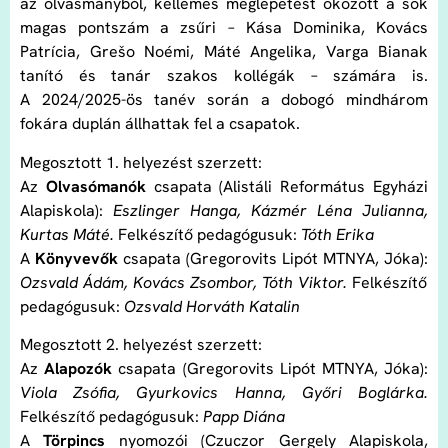
az olvasmányból, kellemes meglepetést okozott a sok
magas pontszám a zsűri
–
Kása Dominika, Kovács
Patrícia, Grešo Noémi, Máté Angelika, Varga Bianak
tanító és tanár szakos kollégák
–
számára is.
A 2024/2025-ös tanév során a dobogó mindhárom
fokára duplán állhattak fel a csapatok.
Megosztott 1. helyezést szerzett:
Az
Olvasómanók
csapata (Alistáli Református Egyházi
Alapiskola):
Eszlinger Hanga, Kázmér Léna Julianna,
Kurtas Máté.
Felkészítő pedagógusuk:
Tóth Erika
A
Könyvevők
csapata (Gregorovits Lipót MTNYA, Jóka):
Ozsvald Ádám, Kovács Zsombor, Tóth Viktor.
Felkészítő
pedagógusuk:
Ozsvald Horváth Katalin
Megosztott 2. helyezést szerzett:
Az
Alapozók
csapata (Gregorovits Lipót MTNYA, Jóka):
Viola Zsófia, Gyurkovics Hanna, Győri Boglárka.
Felkészítő pedagógusuk:
Papp Diána
A
Törpincs
nyomozói (Czuczor Gergely Alapiskola,