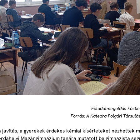
Feladatmegoldás közb
Forrás: A Katedra Polgári Társulá
 a javítás, a gyerekek érdekes kémiai kísérleteket nézhettek
rdahelyi Magángimnázium tanára mutatott be gimnazista segít