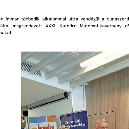
én immár többedik alkalommal látta vendégül a dunaszerda
 által megrendezett XXXI. Katedra Matematikaverseny dön
sokat.