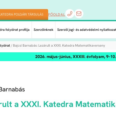
KATEDRA POLGÁRI TÁRSULÁS
FŐOLDAL
ra folyóirat profilja
Szerzőinknek
Szerzői jogi- és adatvédelmi nyilatkoza
lyóirat
/ Bajcsi Barnabás: Lezárult a XXXI. Katedra Matematikaverseny
2026. május–június, XXXIII. évfolyam, 9–1
 Barnabás
rult a XXXI. Katedra Matemati