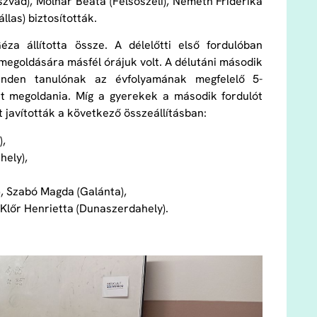
szvad), Molnár Beáta (Felsőszeli), Németh Friderika
llas) biztosították.
a állította össze. A délelőtti első fordulóban
megoldására másfél órájuk volt. A délutáni második
inden tanulónak az évfolyamának megfelelő 5-
lett megoldania. Míg a gyerekek a második fordulót
t javították a következő összeállításban:
),
hely),
, Szabó Magda (Galánta),
, Klőr Henrietta (Dunaszerdahely).