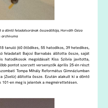
t a döntő feladatsorának összeállítója, Horváth Géza
s archívuma
8 tanuló (60 ötödikes, 55 hatodikos, 39 hetedikes,
ó feladatait Bajcsi Barnabás állította össze, saját
s hatodikosok megoldásait Kiss Szilvia javította,
öbb pontot szerzett versenyzők április 25-én részt
imaszombati Tompa Mihály Református Gimnáziumban
(Zselíz) állította össze. Ezután alakult ki a döntő
k 101-en meg is jelentek a megmérettetésen.