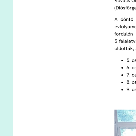
Kovács Or
(Diósförge
A döntő 
évfolyamo
fordulón
5 felelet
oldották,
5. o
6. o
7. o
8. o
9. o