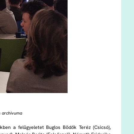
s archívuma
ben a felügyeletet Buglos Bödők Teréz (Csicsó),