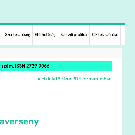
t
Szerkesztőség
Elérhetőség
Szerzői profilok
Cikkek szűrése
0. szám, ISSN 2729-9066
A cikk letöltése PDF formátumban
kaverseny