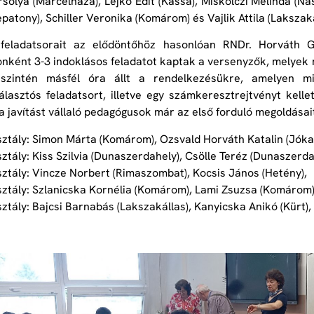
solya (Marcelháza), Lejko Edit (Kassa), Miskolczi Melinda (Na
patony), Schiller Veronika (Komárom) és Vajlik Attila (Lakszaká
feladatsorait az elődöntőhöz hasonlóan RNDr. Horváth Géz
nként 3-3 indoklásos feladatot kaptak a versenyzők, melyek 
 szintén másfél óra állt a rendelkezésükre, amelyen m
választós feladatsort, illetve egy számkeresztrejtvényt kel
 a javítást vállaló pedagógusok már az első forduló megoldásai
sztály: Simon Márta (Komárom), Ozsvald Horváth Katalin (Jóka
sztály: Kiss Szilvia (Dunaszerdahely), Csölle Teréz (Dunaszerda
sztály: Vincze Norbert (Rimaszombat), Kocsis János (Hetény),
sztály: Szlanicska Kornélia (Komárom), Lami Zsuzsa (Komárom)
sztály: Bajcsi Barnabás (Lakszakállas), Kanyicska Anikó (Kürt)