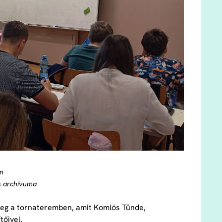
en
s archívuma
 meg a tornateremben, amit Komlós Tünde,
őivel.