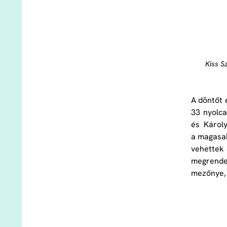
Kiss S
A döntőt 
33 nyolca
és Károly
a magasab
vehettek 
megrendez
mezőnye, 