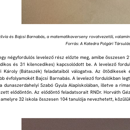
zilvia és Bajcsi Barnabás, a matematikaverseny rovatvezetői, valamin
Forrás: A Katedra Polgári Társulá
egy négyfordulós levelező rész előzte meg, amibe összesen 21
dikos és 31 kilencedikes) kapcsolódott be. A levelező fordul
i Károly (Bátaszék) feladataiból válogatva. Az ötödikesek é
b évfolyamokét Bajcsi Barnabás. A levelező fordulókban legt
a dunaszerdahelyi Szabó Gyula Alapiskolában, illetve a r
ett elődöntőn. Az elődöntő feladatsorait RNDr. Horváth Géza 
amelyre 32 iskola összesen 104 tanulója nevezhetett, közülü