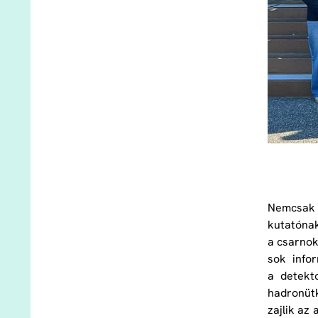
Nemcsak 
kutatónak
a csarnok
sok info
a detekt
hadronütk
zajlik az