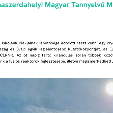
naszerdahelyi Magyar Tannyelvű 
n iskolánk diákjainak lehetősége adódott részt venni egy ol
szág és Svájc egyik legjelentősebb kutatóközpontját, az E
CERN-t. Az öt napig tartó kirándulás során többek között
nk a fúziós reaktorok fejlesztésébe, illetve megismerkedhettün