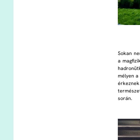
Sokan ne
a magfizi
hadronütk
mélyen a 
érkeznek 
természet
során.