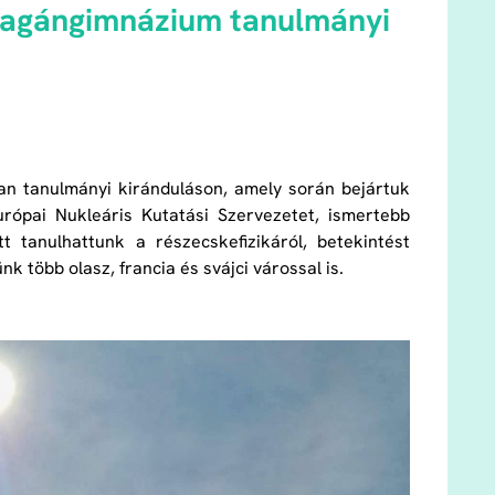
Magángimnázium tanulmányi
yan tanulmányi kiránduláson, amely során bejártuk
urópai Nukleáris Kutatási Szervezetet, ismertebb
 tanulhattunk a részecskefizikáról, betekintést
k több olasz, francia és svájci várossal is.