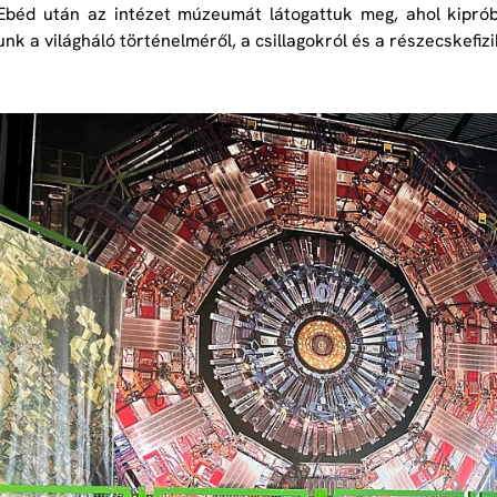
Ebéd után az intézet múzeumát látogattuk meg, ahol kipróbá
nk a világháló történelméről, a csillagokról és a részecskefizi