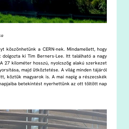
ka
yt köszönhetünk a CERN-nek. Mindamellett, hogy
t dolgozta ki Tim Berners-Lee. Itt található a nagy
. A 27 kilométer hosszú, nyolcszög alakú szerkezet
yorsítása, majd ütköztetése. A világ minden tájáról
tt, köztük magyarok is. A mai napig a részecskék
apjaiba betekintést nyerhettünk az ott töltött nap