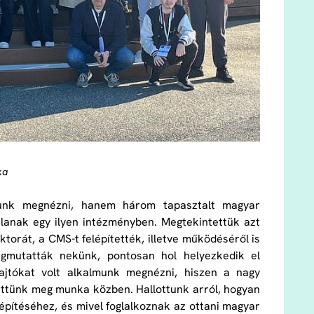
ka
lmunk megnézni, hanem három tapasztalt magyar
lanak egy ilyen intézményben. Megtekintettük azt
torát, a CMS-t felépítették, illetve működéséről is
egmutatták nekünk, pontosan hol helyezkedik el
ajtókat volt alkalmunk megnézni, hiszen a nagy
ettünk meg munka közben. Hallottunk arról, hogyan
pítéséhez, és mivel foglalkoznak az ottani magyar