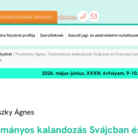
KATEDRA POLGÁRI TÁRSULÁS
FŐOLDAL
ra folyóirat profilja
Szerzőinknek
Szerzői jogi- és adatvédelmi nyilatkoza
lyóirat
/ Presinszky Ágnes: Tudományos kalandozás Svájcban és Franciaors
ja
2026. május–június, XXXIII. évfolyam, 9–1
szky Ágnes
mányos kalandozás Svájcban é