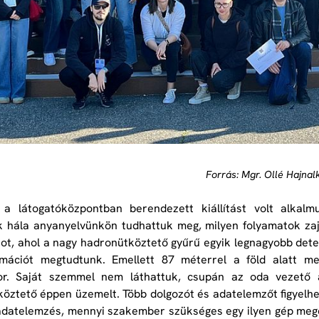
Forrás: Mgr. Ollé Hajnal
a látogatóközpontban berendezett kiállítást volt alka
 hála anyanyelvünkön tudhattuk meg, milyen folyamatok zaj
ot, ahol a nagy hadronütköztető gyűrű egyik legnagyobb detek
rmációt megtudtunk. Emellett 87 méterrel a föld alatt m
or. Saját szemmel nem láthattuk, csupán az oda vezető 
öztető éppen üzemelt. Több dolgozót és adatelemzőt figyelh
 adatelemzés, mennyi szakember szükséges egy ilyen gép megé