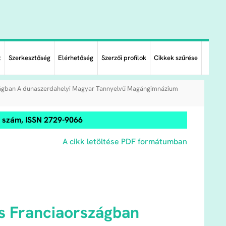
t
Szerkesztőség
Elérhetőség
Szerzői profilok
Cikkek szűrése
zágban A dunaszerdahelyi Magyar Tannyelvű Magángimnázium
0. szám, ISSN 2729-9066
A cikk letöltése PDF formátumban
s Franciaországban