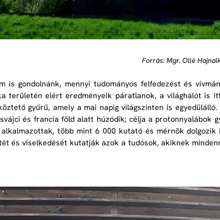
Forrás: Mgr. Ollé Hajnal
m is gondolnánk, mennyi tudományos felfedezést és vívmán
ka területén elért eredményeik páratlanok, a világhálót is it
öztető gyűrű, amely a mai napig világszinten is egyedülálló
svájci és francia föld alatt húzódik; célja a protonnyalábok g
alkalmazottak, több mint 6 000 kutató és mérnök dolgozik i
ét és viselkedését kutatják azok a tudósok, akiknek mindenn