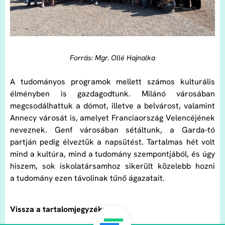
Forrás: Mgr. Ollé Hajnalka
A tudományos programok mellett számos kulturális
élményben is gazdagodtunk. Milánó városában
megcsodálhattuk a dómot, illetve a belvárost, valamint
Annecy városát is, amelyet Franciaország Velencéjének
neveznek. Genf városában sétáltunk, a Garda-tó
partján pedig élveztük a napsütést. Tartalmas hét volt
mind a kultúra, mind a tudomány szempontjából, és úgy
hiszem, sok iskolatársamhoz sikerült közelebb hozni
a tudomány ezen távolinak tűnő ágazatait.
Vissza a tartalomjegyzékre