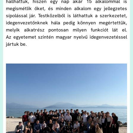
hallhattuk, hiszen egy nap akár 15 alkalommal is
megismétlik őket, és minden alkalom egy jellegzetes
sípolással jár. Testközelből is láthattuk a szerkezetet,
idegenvezetőnknek hála pedig könnyen megértettük,
melyik alkatrész pontosan milyen funkciót lát el.
Az egyetemet szintén magyar nyelvű idegenvezetéssel
jártuk be.