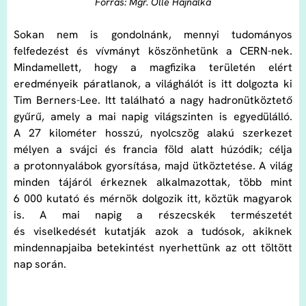
Forrás: Mgr. Ollé Hajnalka
Sokan nem is gondolnánk, mennyi tudományos
felfedezést és vívmányt köszönhetünk a CERN-nek.
Mindamellett, hogy a magfizika területén elért
eredményeik páratlanok, a világhálót is itt dolgozta ki
Tim Berners-Lee. Itt található a nagy hadronütköztető
gyűrű, amely a mai napig világszinten is egyedülálló.
A 27 kilométer hosszú, nyolcszög alakú szerkezet
mélyen a svájci és francia föld alatt húzódik; célja
a protonnyalábok gyorsítása, majd ütköztetése. A világ
minden tájáról érkeznek alkalmazottak, több mint
6 000 kutató és mérnök dolgozik itt, köztük magyarok
is. A mai napig a részecskék természetét
és viselkedését kutatják azok a tudósok, akiknek
mindennapjaiba betekintést nyerhettünk az ott töltött
nap során.