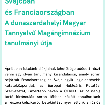
Svájcban
és Franciaországban
A dunaszerdahelyi Magyar
Tannyelvű Magángimnázium
tanulmányi útja
Áprilisban iskolánk diákjainak lehetősége adódott részt
venni egy olyan tanulmányi kiránduláson, amely során
bejártuk Franciaország és Svájc egyik legjelentősebb
kutatóközpontját, az Európai Nukleáris Kutatási
Szervezetet, ismertebb nevén a CERN-t. Az öt napig
tartó kirándulás során többek között tanulhattunk
a részecskefizikáról, betekintést nyerhettünk a fúziós