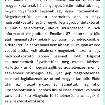
magyar kutatónak hála anyanyelvünkön tudhattuk meg,
milyen folyamatok zajlanak egy ilyen intézményben.
Megtekintettük azt a csarnokot, ahol a nagy
hadronütköztető gyűrű egyik legnagyobb detektorát,
a CMS-t felépítették, illetve működéséről is sok
információt megtudtunk. Emellett 87 méterrel a föld
alatt megmutatták nekünk, pontosan hol helyezkedik el
a detektor. Saját szemmel nem láthattuk, csupán az oda
vezető ajtókat volt alkalmunk megnézni, hiszen a nagy
hadronütköztető éppen üzemelt. Több dolgozót
és adatelemzőt figyelhettünk meg munka közben.
Hallottunk arról, hogyan zajlik az adatelemzés, mennyi
szakember szükséges egy ilyen gép megépítéséhez,
és mivel foglalkoznak az ottani magyar kutatók. Ebéd
után az intézet múzeumát látogattuk meg, ahol
kipróbálhattunk különböző fizikai kísérleteket, valamint
tanulhattunk a világháló történelméről, a csillagokról
és a részecskefizikáról.