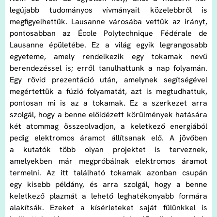
legújabb tudományos vívmányait közelebbről is
megfigyelhettük. Lausanne városába vettük az irányt,
pontosabban az École Polytechnique Fédérale de
Lausanne épületébe. Ez a világ egyik legrangosabb
egyeteme, amely rendelkezik egy tokamak nevű
berendezéssel is; erről tanulhattunk a nap folyamán.
Egy rövid prezentáció után, amelynek segítségével
megértettük a fúzió folyamatát, azt is megtudhattuk,
pontosan mi is az a tokamak. Ez a szerkezet arra
szolgál, hogy a benne előidézett körülmények hatására
két atommag összeolvadjon, a keletkező energiából
pedig elektromos áramot állítsanak elő. A jövőben
a kutatók több olyan projektet is terveznek,
amelyekben már megpróbálnak elektromos áramot
termelni. Az itt található tokamak azonban csupán
egy kisebb példány, és arra szolgál, hogy a benne
keletkező plazmát a lehető leghatékonyabb formára
alakítsák. Ezeket a kísérleteket saját fülünkkel is