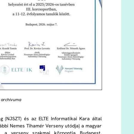
m archívuma
(NJSZT) és az ELTE Informatikai Kara által
rábbi Nemes Tihamér Verseny utódja) a magyar
ár a verseny szakmai központja Budapest,