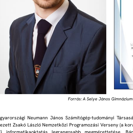
Forrás: A Selye János Gimnáziu
gyarországi Neumann János Számítógép-tudományi Társaság 
ezett Zsakó László Nemzetközi Programozási Verseny (a ko
vű informatikaoktatás legrangosabb megmérettetése. B