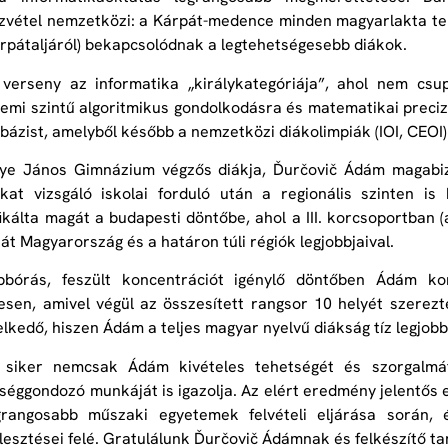
zvétel nemzetközi: a Kárpát-medence minden magyarlakta terü
rpátaljáról) bekapcsolódnak a legtehetségesebb diákok.
 verseny az informatika „királykategóriája”, ahol nem cs
emi szintű algoritmikus gondolkodásra és matematikai precizi
 bázist, amelyből később a nemzetközi diákolimpiák (IOI, CEOI) 
lye János Gimnázium végzős diákja, Ďurčovič Ádám magabizt
kat vizsgáló iskolai forduló után a regionális szinten is 
fikálta magát a budapesti döntőbe, ahol a III. korcsoportban
át Magyarország és a határon túli régiók legjobbjaival.
bbórás, feszült koncentrációt igénylő döntőben Ádám ko
esen, amivel végül az összesített rangsor 10 helyét szerez
lkedő, hiszen Ádám a teljes magyar nyelvű diákság tíz legjo
 siker nemcsak Ádám kivételes tehetségét és szorgalmá
séggondozó munkáját is igazolja. Az elért eredmény jelentős
grangosabb műszaki egyetemek felvételi eljárása során, é
jlesztései felé. Gratulálunk Ďurčovič Ádámnak és felkészítő t