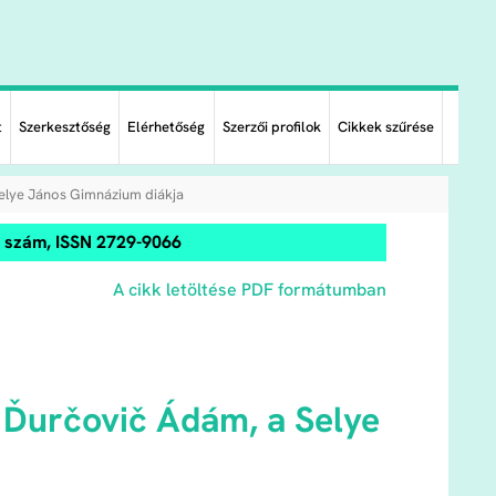
t
Szerkesztőség
Elérhetőség
Szerzői profilok
Cikkek szűrése
elye János Gimnázium diákja
0. szám, ISSN 2729-9066
A cikk letöltése PDF formátumban
 Ďurčovič Ádám, a Selye