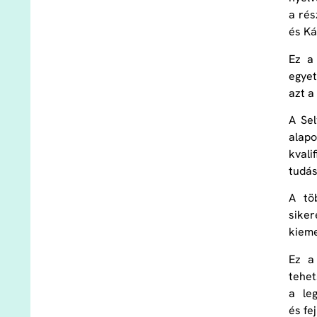
a rés
és Ká
Ez a
egyet
azt a
A Se
alapo
kvali
tudás
A tö
siker
kieme
Ez a
tehet
a le
és fe