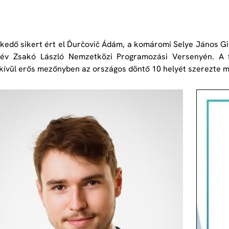
kedő sikert ért el Ďurčovič Ádám, a komáromi Selye János Gi
név Zsakó László Nemzetközi Programozási Versenyén. A f
kívül erős mezőnyben az országos döntő 10 helyét szerezte m