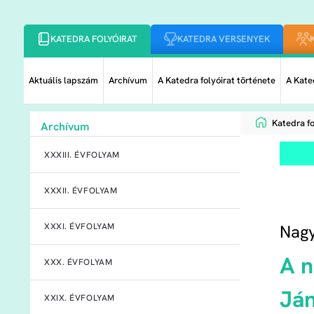
KATEDRA FOLYÓIRAT
KATEDRA VERSENYEK
Aktuális lapszám
Archívum
A Katedra folyóirat története
A Kated
Katedra fo
Archívum
XXXIII. ÉVFOLYAM
XXXII. ÉVFOLYAM
Nag
XXXI. ÉVFOLYAM
A n
XXX. ÉVFOLYAM
Ján
XXIX. ÉVFOLYAM