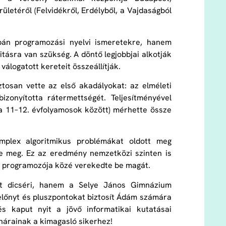
letéről (Felvidékről, Erdélyből, a Vajdaságból
upán programozási nyelvi ismeretekre, hanem
tásra van szükség. A döntő legjobbjai alkotják
válogatott kereteit összeállítják.
osan vette az első akadályokat: az elméleti
bizonyította rátermettségét. Teljesítményével
 (a 11–12. évfolyamosok között) mérhette össze
mplex algoritmikus problémákat oldott meg
te meg. Ez az eredmény nemzetközi szinten is
bb programozója közé verekedte be magát.
t dicséri, hanem a Selye János Gimnázium
 előnyt és pluszpontokat biztosít Ádám számára
s kaput nyit a jövő informatikai kutatásai
anárainak a kimagasló sikerhez!