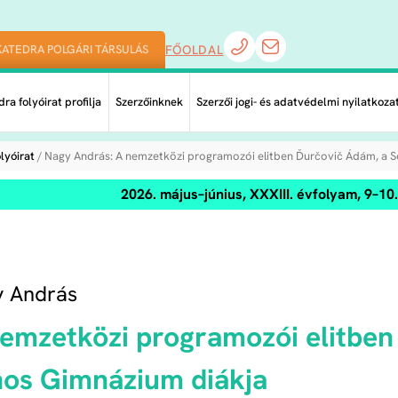
KATEDRA POLGÁRI TÁRSULÁS
FŐOLDAL
ra folyóirat profilja
Szerzőinknek
Szerzői jogi- és adatvédelmi nyilatkoza
lyóirat
/ Nagy András: A nemzetközi programozói elitben Ďurčovič Ádám, a S
2026. május–június, XXXIII. évfolyam, 9–1
y András
emzetközi programozói elitben
os Gimnázium diákja