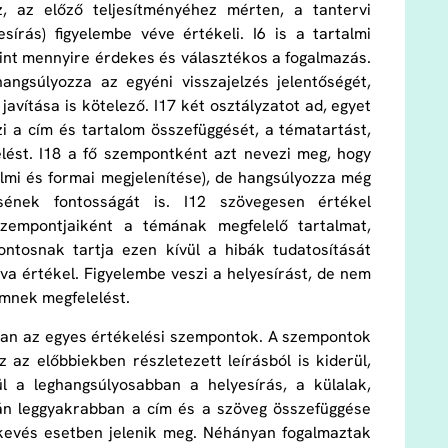
, az előző teljesítményéhez mérten, a tantervi
sírás) figyelembe véve értékeli. I6 is a tartalmi
amint mennyire érdekes és választékos a fogalmazás.
angsúlyozza az egyéni visszajelzés jelentőségét,
javítása is kötelező. I17 két osztályzatot ad, egyet
zi a cím és tartalom összefüggését, a tématartást,
lést. I18 a fő szempontként azt nevezi meg, hogy
almi és formai megjelenítése), de hangsúlyozza még
ének fontosságát is. I12 szövegesen értékel
szempontjaiként a témának megfelelő tartalmat,
ontosnak tartja ezen kívül a hibák tudatosítását
va értékel. Figyelembe veszi a helyesírást, de nem
ímnek megfelelést.
kban az egyes értékelési szempontok. A szempontok
az előbbiekben részletezett leírásból is kiderül,
ül a leghangsúlyosabban a helyesírás, a külalak,
sán leggyakrabban a cím és a szöveg összefüggése
kevés esetben jelenik meg. Néhányan fogalmaztak