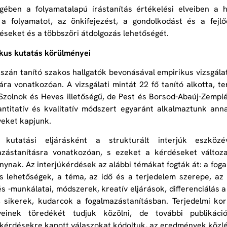
gében a folyamatalapú írástanítás értékelési elveiben a
a folyamatot, az önkifejezést, a gondolkodást és a fejlő
zéseket és a többszöri átdolgozás lehetőségét.
kus kutatás körülményei
szán tanító szakos hallgatók bevonásával empirikus vizsgála
ára vonatkozóan. A vizsgálati mintát 22 fő tanító alkotta, t
zolnok és Heves illetőségű, de Pest és Borsod-Abaúj-Zemplé
ntitatív és kvalitatív módszert egyaránt alkalmaztunk an
eket kapjunk.
ív kutatási eljárásként a strukturált interjúk eszkö
azástanításra vonatkozóan, s ezeket a kérdéseket változ
anynak. Az interjúkérdések az alábbi témákat fogták át: a fo
s lehetőségek, a téma, az idő és a terjedelem szerepe, az 
és -munkálatai, módszerek, kreatív eljárások, differenciálás 
 sikerek, kudarcok a fogalmazástanításban. Terjedelmi kor
einek töredékét tudjuk közölni, de további publiká
úkérdésekre kapott válaszokat kódoltuk, az eredmények közléséné