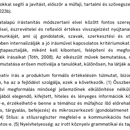
okkal segíti a javítást, először a műfaji, tartalmi és szövegs
23b).
talapú írástanítás módszertani elvei között fontos szere
sei, észrevételei és reflexiói értékes visszajelzést nyújtan
unkáját, ami új gondolatok, szavak, szerkesztési és st
ben internalizálják a jó írásművel kapcsolatos kritériumokat
tapasztalják, miként kell kibontani, felépíteni és meg
ék írásaikat (Tóth, 2008). Az elkészült művek bemutatása
emutatása erősen motiválja a tanulókat, különösen, ha látják 
atív írás a produktum formális értékelésén túlmutat, biz
, ha az a fejlődést szolgálja, ezek a következők. (1) Összb
lvi megformálás minőségi jellemzőinek elkülönítése nélkü
ából elegendő, kifejtett, hiteles és lényeges információk kö
e, érzékelhető-e benne a témához és műfajhoz illő előrehal
s, tárgyalás, befejezés) és mikroszerkezeti (gondolatmenet
(4) Stílus: a stílusregiszter megfelel-e a kommunikációs he
atos-e. (5) Nyelvhelyesség: az írott köznyelv grammatikai és ta