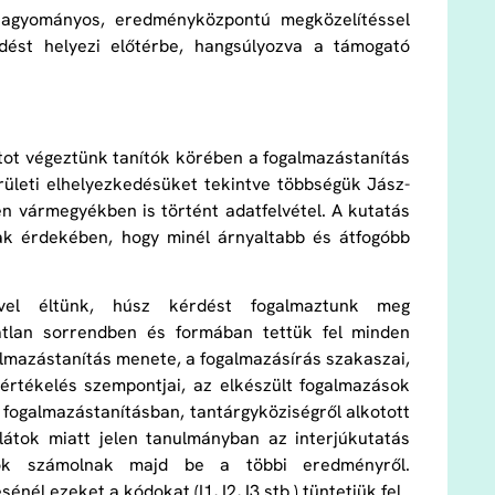
 hagyományos, eredményközpontú megközelítéssel
dést helyezi előtérbe, hangsúlyozva a támogató
tot végeztünk tanítók körében a fogalmazástanítás
erületi elhelyezkedésüket tekintve többségük Jász-
n vármegyékben is történt adatfelvétel. A kutatás
nak érdekében, hogy minél árnyaltabb és átfogóbb
zével éltünk, húsz kérdést fogalmaztunk meg
atlan sorrendben és formában tettük fel minden
galmazástanítás menete, a fogalmazásírás szakaszai,
értékelés szempontjai, az elkészült fogalmazások
a fogalmazástanításban, tantárgyköziségről alkotott
látok miatt jelen tanulmányban az interjúkutatás
ciók számolnak majd be a többi eredményről.
l ezeket a kódokat (I1, I2, I3 stb.) tüntetjük fel.