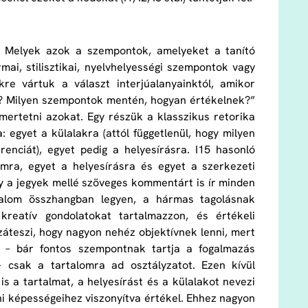
. Melyek azok a szempontok, amelyeket a tanító
mai, stilisztikai, nyelvhelyességi szempontok vagy
re vártuk a választ interjúalanyainktól, amikor
e? Milyen szempontok mentén, hogyan értékelnek?”
smertetni azokat. Egy részük a klasszikus retorika
: egyet a külalakra (attól függetlenül, hogy milyen
enciát), egyet pedig a helyesírásra. I15 hasonló
ra, egyet a helyesírásra és egyet a szerkezeti
gy a jegyek mellé szöveges kommentárt is ír minden
talom összhangban legyen, a hármas tagolásnak
 kreatív gondolatokat tartalmazzon, és értékeli
záteszi, hogy nagyon nehéz objektívnek lenni, mert
7 – bár fontos szempontnak tartja a fogalmazás
 – csak a tartalomra ad osztályzatot. Ezen kívül
is a tartalmat, a helyesírást és a külalakot nevezi
ni képességeihez viszonyítva értékel. Ehhez nagyon