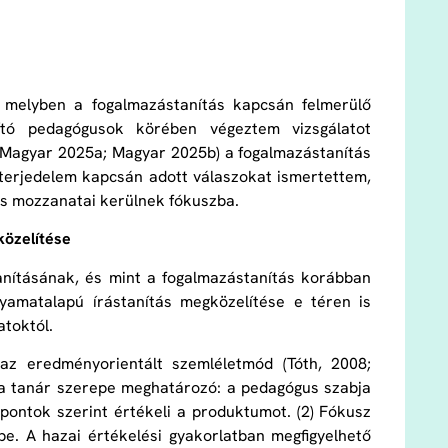
 melyben a fogalmazástanítás kapcsán felmerülő
ító pedagógusok körében végeztem vizsgálatot
(Magyar 2025a; Magyar 2025b) a fogalmazástanítás
a terjedelem kapcsán adott válaszokat ismertettem,
ás mozzanatai kerülnek fókuszba.
özelítése
anításának, és mint a fogalmazástanítás korábban
yamatalapú írástanítás megközelítése e téren is
toktól.
az eredményorientált szemléletmód (Tóth, 2008;
1) a tanár szerepe meghatározó: a pedagógus szabja
mpontok szerint értékeli a produktumot. (2) Fókusz
rbe. A hazai értékelési gyakorlatban megfigyelhető