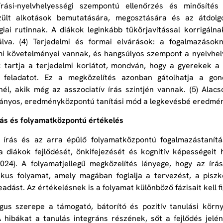
írási-nyelvhelyességi szempontú ellenőrzés és minősítés t
zült alkotások bemutatására, megosztására és az átdolg
iai rutinnak. A diákok leginkább tükörjavítással korrigálnak,
álva. (4) Terjedelmi és formai elvárások: a fogalmazások
mi követelményei vannak, és hangsúlyos szempont a nyelvhely
 tartja a terjedelmi korlátot, mondván, hogy a gyerekek a
 feladatot. Ez a megközelítés azonban gátolhatja a gon
él, akik még az asszociatív írás szintjén vannak. (5) Alacs
ányos, eredményközpontú tanítási mód a legkevésbé eredmé
rás és folyamatközpontú értékelés
 írás és az arra épülő folyamatközpontú fogalmazástanítá
 diákok fejlődését, önkifejezését és kognitív képességeit
024). A folyamatjellegű megközelítés lényege, hogy az írá
kus folyamat, amely magában foglalja a tervezést, a piszko
eadást. Az értékelésnek is a folyamat különböző fázisait kell
gus szerepe a támogató, bátorító és pozitív tanulási kör
A hibákat a tanulás integráns részének, sőt a fejlődés jelén