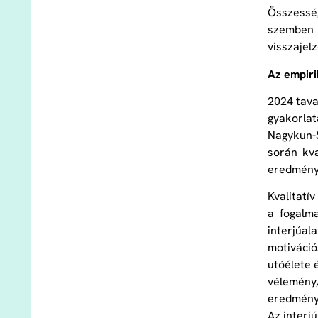
Összessé
szemben 
visszajel
Az empiri
2024 tava
gyakorlat
Nagykun-S
során kva
eredmény
Kvalitat
a fogalm
interjúal
motiváció
utóélete 
vélemény,
eredmény
Az interj