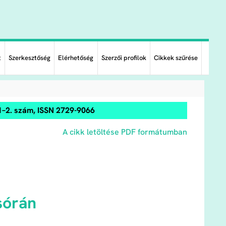
t
Szerkesztőség
Elérhetőség
Szerzői profilok
Cikkek szűrése
1–2. szám, ISSN 2729-9066
A cikk letöltése PDF formátumban
sórán