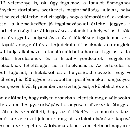
I19 véleménye is, aki úgy fogalmaz, a tanulót önmagához
nyeket (tartalom, szerkezet, megformáltság, külalak, helye
t helyezi előtérbe: azt vizsgálja, hogy a témáról szól-e, val
csak a kiemelkedően jó fogalmazásokat értékeli jeggyel, h
 ad lehetőséget az átdolgozásra, valamint a helyesírási hibák 
mra és egyet a helyesírásra. Az értékelésnél figyelembe ves
tagolás meglétét és a terjedelmi előírásoknak való megfele
kat tudja alkalmazni a tanuló (például a hármas tagolás tart
étlés kerülésének és a kreatív gondolatok megjelenés
jobbaknak lehetőséget ad a felolvasásra. Az értékelés 
eti tagolást, a külalakot és a helyesírást nevezte meg. F
rélményt is. I20 egyénre szabottan, pozitívumokat hangsúlyoz
san, ezen kívül figyelembe veszi a tagolást, a külalakot és a c
án az látható, hogy milyen arányban jelentek meg a válaszo
e az említés gyakoriságával arányosan növekszik. Ahogy az 
z ábra is szemlélteti, hogy az értékelési szempontok köz
m és a szerkezet jelennek meg. A tartalmi elvárások kapc
erencia szerepeltek. A folyamatalapú szemléletmód nagyon 