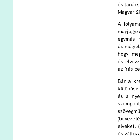
és tanács
Magyar 20
A folyama
megjegyzé
egymás m
és mélyeb
hogy meg
és élvezz
az írás b
Bár a kre
különösen
és a nye
szempontj
szövegmű-
(bevezeté
elveket. 
és változ