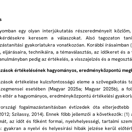
s
yomban egy olyan interjúkutatás részeredményeit közlöm,
 kérdésekre keresem a válaszokat. Alsó tagozaton tan
zástanítási gyakorlatukra vonatkozóan. Korábbi írásaimban 
 eljárásaira, technikáira, a témaválasztás, az időkeret és 
anulmányban pedig az értékelés, a visszajelzés és a megoszt
azások értékelésének hagyományos, eredményközpontú megk
zások értékelése kulcsfontosságú eleme a szövegalkotás t
 szegmensei esetében (Magyar 2025a; Magyar 2025b), a fol
n eltér a hagyományos, eredményközpontú értékelési gyakorla
országi fogalmazástanításban évtizedek óta elterjedtebb 
 2012; Szilassy, 2014). Ennek főbb jellemzői a következők: (
át, az időt és főként formai, nyelvhelyességi, tartalmi sze
: gyakran a nyelvi és helyesírási hibák jelzése kerül előté