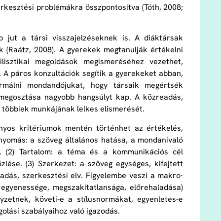
zerkesztési problémákra összpontosítva (Tóth, 2008;
p jut a társi visszajelzéseknek is. A diáktársak
ak (Raátz, 2008). A gyerekek megtanulják értékelni
ilisztikai megoldások megismeréséhez vezethet,
. A páros konzultációk segítik a gyerekeket abban,
formálni mondandójukat, hogy társaik megértsék
, megosztása nagyobb hangsúlyt kap. A közreadás,
a többiek munkájának lelkes elismerését.
onyos kritériumok mentén történhet az értékelés,
enyomás: a szöveg általános hatása, a mondanivaló
l. (2) Tartalom: a téma és a kommunikációs cél
zlése. (3) Szerkezet: a szöveg egységes, kifejtett
adás, szerkesztési elv. Figyelembe veszi a makro-
 egyenessége, megszakítatlansága, előrehaladása)
lyzetnek, követi-e a stílusnormákat, egyenletes-e
golási szabályaihoz való igazodás.