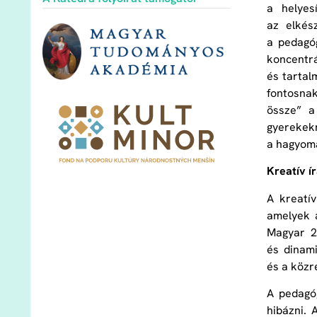
a helyes
az elkés
a pedagóg
koncentr
és tartal
fontosnak
össze” a
gyerekekn
a hagyom
Kreatív í
A kreatív
amelyek a
Magyar 2
és dinami
és a közr
A pedagó
hibázni. 