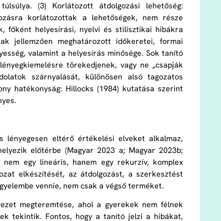
úlsúlya. (3) Korlátozott átdolgozási lehetőség:
ozásra korlátozottak a lehetőségek, nem része
 főként helyesírási, nyelvi és stilisztikai hibákra
nak jellemzően meghatározott időkeretei, formai
esség, valamint a helyesírás minősége. Sok tanító
 lényegkiemelésre törekedjenek, vagy ne „csapják
dolatok szárnyalását, különösen alsó tagozatos
ony hatékonyság: Hillocks (1984) kutatása szerint
nyes.
s lényegesen eltérő értékelési elveket alkalmaz,
 helyezik előtérbe (Magyar 2023 a; Magyar 2023b;
s nem egy lineáris, hanem egy rekurzív, komplex
zat elkészítését, az átdolgozást, a szerkesztést
 figyelembe vennie, nem csak a végső terméket.
nyezet megteremtése, ahol a gyerekek nem félnek
ek tekintik. Fontos, hogy a tanító jelzi a hibákat,