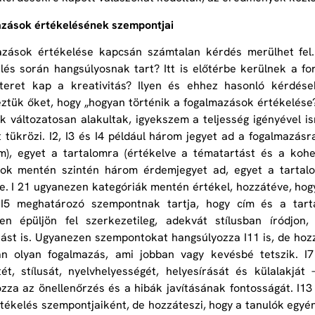
azások értékelésének szempontjai
azások értékelése kapcsán számtalan kérdés merülhet fel
lés során hangsúlyosnak tart? Itt is előtérbe kerülnek a for
teret kap a kreativitás? Ilyen és ehhez hasonló kérdések
tük őket, hogy „hogyan történik a fogalmazások értékelés
k változatosan alakultak, igyekszem a teljesség igényével i
t tükrözi. I2, I3 és I4 például három jegyet ad a fogalmazásra
m), egyet a tartalomra (értékelve a tématartást és a koher
ok mentén szintén három érdemjegyet ad, egyet a tartalom
re. I 21 ugyanezen kategóriák mentén értékel, hozzátéve, ho
 I5 meghatározó szempontnak tartja, hogy cím és a tar
ően épüljön fel szerkezetileg, adekvát stílusban íródjon,
rást is. Ugyanezen szempontokat hangsúlyozza I11 is, de hoz
an olyan fogalmazás, ami jobban vagy kevésbé tetszik. I
ét, stílusát, nyelvhelyességét, helyesírását és külalakját
zza az önellenőrzés és a hibák javításának fontosságát. I13 
tékelés szempontjaiként, de hozzáteszi, hogy a tanulók egyé