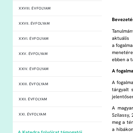
XXVIII. ÉVFOLYAM
Bevezeté
XXVII. ÉVFOLYAM
Tanulmán
aktuális
XXVI. ÉVFOLYAM
a fogalma
menetére,
XXV. ÉVFOLYAM
ebben a t
XXIV. ÉVFOLYAM
A fogalm
A fogalma
XXIII. ÉVFOLYAM
tárgyalt
jelentőse
XXII. ÉVFOLYAM
A magyar
Szilassy,
XXI. ÉVFOLYAM
meg a tém
a hibákon
A Katedra folyóirat támogatói