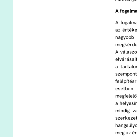
A fogalm
A fogalm
az értéke
nagyobb 
megkérdez
A válaszo
elvárásai
a tartalo
szempont
felépítés
esetben.
megfelel
a helyesí
mindig v
szerkezet
hangsúlyo
meg az ér