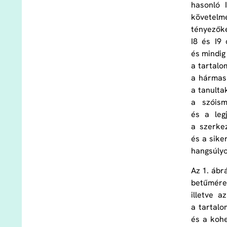
hasonló 
követelmé
tényezőke
I8 és I9 
és mindig
a tartalo
a hármas 
a tanulta
a szóism
és a leg
a szerkez
és a sike
hangsúlyo
Az 1. ábr
betűméret
illetve a
a tartalo
és a koh