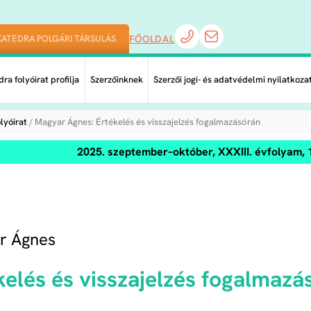
KATEDRA POLGÁRI TÁRSULÁS
FŐOLDAL
ra folyóirat profilja
Szerzőinknek
Szerzői jogi- és adatvédelmi nyilatkoza
lyóirat
/ Magyar Ágnes: Értékelés és visszajelzés fogalmazásórán
2025. szeptember–október, XXXIII. évfolyam, 
r Ágnes
kelés és visszajelzés fogalmazá