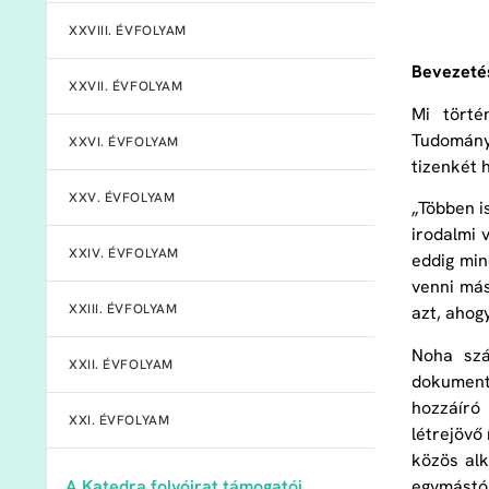
XXVIII. ÉVFOLYAM
Bevezeté
XXVII. ÉVFOLYAM
Mi törté
Tudomány
XXVI. ÉVFOLYAM
tizenkét 
XXV. ÉVFOLYAM
„Többen i
irodalmi 
XXIV. ÉVFOLYAM
eddig mind
venni más
XXIII. ÉVFOLYAM
azt, ahogy
Noha szá
XXII. ÉVFOLYAM
dokument
hozzáíró
XXI. ÉVFOLYAM
létrejövő
közös al
egymástól
A Katedra folyóirat támogatói