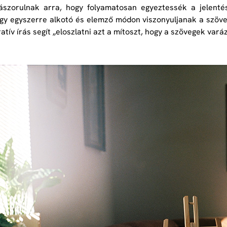
ászorulnak arra, hogy folyamatosan egyeztessék a jelentés
gy egyszerre alkotó és elemző módon viszonyuljanak a szöve
ratív írás segít „eloszlatni azt a mítoszt, hogy a szövegek va