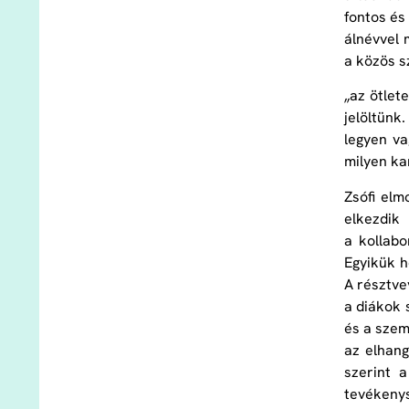
fontos és
álnévvel 
a közös s
„az ötlet
jelöltünk
legyen va
milyen ka
Zsófi elm
elkezdik
a kollabo
Egyikük h
A résztve
a diákok 
és a szem
az elhang
szerint a
tevékenys