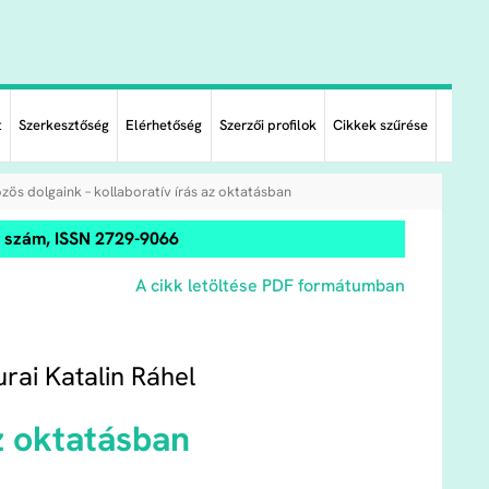
t
Szerkesztőség
Elérhetőség
Szerzői profilok
Cikkek szűrése
zös dolgaink – kollaboratív írás az oktatásban
0. szám, ISSN 2729-9066
A cikk letöltése PDF formátumban
rai Katalin Ráhel
az oktatásban