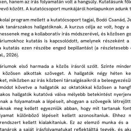
en, hanem az írás folyamatán volt a hangsúly. Kutatásunk fől
vevő között. A kutatócsoport munkájáról honlapunkon adunk 
kolai program mellett a kutatócsoport tagjai, Bodó Csanád, 
tak tanárszakos hallgatóknak. A kurzus célja az volt, hogy 
essenek meg a kollaboratív írás módszerével, és közösen go
riumokhoz kutatás is kapcsolódott, amelynek részeként a 
a kutatás ezen részébe enged bepillantást (a részletesebb
l., 2026).
áriumok első harmada a közös írásról szólt. Szinte minden
 közösen alkottak szöveget. A hallgatók négy héten ke
ket, miközben az írás közbeni társalgásaikról a beleegyezésük
módot követve a hallgatók az oktatókkal közösen a hangfel
akos hallgatók kutatóvá válva mélyebb betekintést nyerjenek
nak a folyamatnak a lépéseit, ahogyan a szövegeik létrejött
tóknak meg kellett egyezniük abban, hogy mit tartanak fon
olyamat különböző lépéseit kellett azonosítaniuk. Ehhe
rendszert kellett kialakítaniuk. Ez az elemző munka és a 
tanárok a saját írásfolyamatukat reflektálttá tegyék, és a