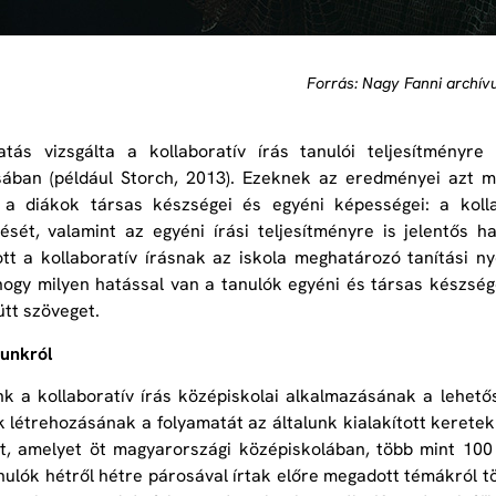
Forrás: Nagy Fanni archí
tás vizsgálta a kollaboratív írás tanulói teljesítményre
ában (például Storch, 2013). Ezeknek az eredményei azt mu
 a diákok társas készségei és egyéni képességei: a kolla
ését, valamint az egyéni írási teljesítményre is jelentős h
ott a kollaboratív írásnak az iskola meghatározó tanítási n
 hogy milyen hatással van a tanulók egyéni és társas készség
ütt szöveget.
unkról
k a kollaboratív írás középiskolai alkalmazásának a lehető
 létrehozásának a folyamatát az általunk kialakított keretek
, amelyet öt magyarországi középiskolában, több mint 100 
nulók hétről hétre párosával írtak előre megadott témákról 