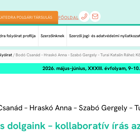
KATEDRA POLGÁRI TÁRSULÁS
FŐOLDAL
ra folyóirat profilja
Szerzőinknek
Szerzői jogi- és adatvédelmi nyilatkoza
lyóirat
/ Bodó Csanád – Hraskó Anna – Szabó Gergely – Turai Katalin Ráhel: Kö
2026. május–június, XXXIII. évfolyam, 9–1
sanád – Hraskó Anna – Szabó Gergely – Tu
s dolgaink – kollaboratív írás 