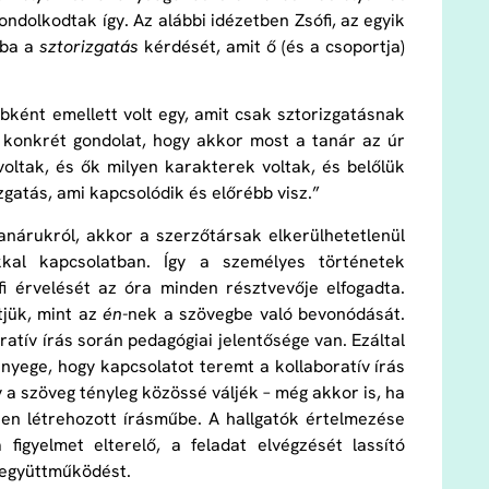
dolkodtak így. Az alábbi idézetben Zsófi, az egyik
sba a
sztorizgatás
kérdését, amit ő (és a csoportja)
bként emellett volt egy, amit csak sztorizgatásnak
 konkrét gondolat, hogy akkor most a tanár az úr
ltak, és ők milyen karakterek voltak, és belőlük
gatás, ami kapcsolódik és előrébb visz.”
anárukról, akkor a szerzőtársak elkerülhetetlenül
kkal kapcsolatban. Így a személyes történetek
fi érvelését az óra minden résztvevője elfogadta.
tjük, mint az
én-
nek a szövegbe való bevonódását.
ratív írás során pedagógiai jelentősége van. Ezáltal
yege, hogy kapcsolatot teremt a kollaboratív írás
a szöveg tényleg közössé váljék – még akkor is, ha
en létrehozott írásműbe. A hallgatók értelmezése
figyelmet elterelő, a feladat elvégzését lassító
z együttműködést.