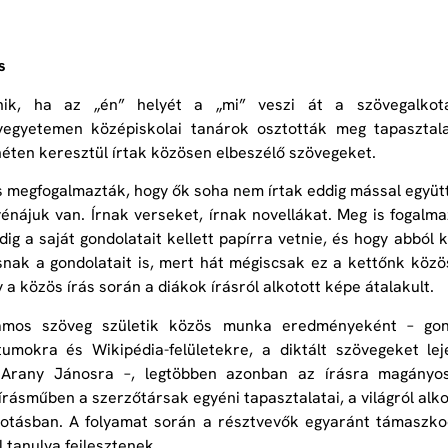
s
nik, ha az „én” helyét a „mi” veszi át a szövegalk
egyetemen középiskolai tanárok osztották meg tapasztalat
héten keresztül írtak közösen elbeszélő szövegeket.
s megfogalmazták, hogy ők soha nem írtak eddig mással együt
vénájuk van. Írnak verseket, írnak novellákat. Meg is fogalma
ig a saját gondolatait kellett papírra vetnie, és hogy abból k
nak a gondolatait is, mert hát mégiscsak ez a kettőnk közös
 a közös írás során a diákok írásról alkotott képe átalakult.
mos szöveg születik közös munka eredményeként – gondo
umokra és Wikipédia-felületekre, a diktált szövegeket l
 Arany Jánosra –, legtöbben azonban az írásra magányos
 írásműben a szerzőtársak egyéni tapasztalatai, a világról alk
kotásban. A folyamat során a résztvevők egyaránt támaszko
 tanulva fejlesztenek.