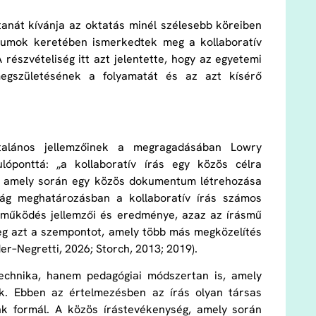
tanát kívánja az oktatás minél szélesebb köreiben
riumok keretében ismerkedtek meg a kollaboratív
 részvételiség itt azt jelentette, hogy az egyetemi
 megszületésének a folyamatát és az azt kísérő
ltalános jellemzőinek a megragadásában Lowry
lóponttá: „a kollaboratív írás egy közös célra
at, amely során egy közös dokumentum létrehozása
tág meghatározásban a kollaboratív írás számos
ttműködés jellemzői és eredménye, azaz az írásmű
g azt a szempontot, amely több más megközelítés
er–Negretti, 2026; Storch, 2013; 2019).
echnika, hanem pedagógiai módszertan is, amely
ik. Ebben az értelmezésben az írás olyan társas
ünk formál. A közös írástevékenység, amely során