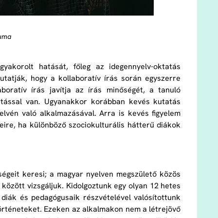
vuma
 gyakorolt hatását, főleg az idegennyelv-oktatás
tatják, hogy a kollaboratív írás során egyszerre
boratív írás javítja az írás minőségét, a tanuló
atással van
.
Ugyanakkor korábban kevés kutatás
yelvén való alkalmazásával. Arra is kevés figyelem
eire, ha különböző szociokulturális hátterű diákok
ségeit keresi; a magyar nyelven megszülető közös
 között vizsgáljuk. Kidolgoztunk egy olyan 12 hetes
diák és pedagógusaik részvételével valósítottunk
történeteket. Ezeken az alkalmakon nem a létrejövő