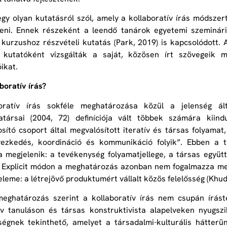
gy olyan kutatásról szól, amely a kollaboratív írás módszer
zteni. Ennek részeként a leendő tanárok egyetemi szeminá
A kurzushoz részvételi kutatás (Park, 2019) is kapcsolódott. A
k kutatóként vizsgálták a saját, közösen írt szövegeik
ikat.
boratív írás?
oratív írás sokféle meghatározása közül a jelenség á
társai (2004, 72) definíciója vált többek számára kiindu
sító csoport által megvalósított iteratív és társas folyam
yezkedés, koordináció és kommunikáció folyik”. Ebben a 
 megjelenik: a tevékenység folyamatjellege, a társas együ
. Explicit módon a meghatározás azonban nem fogalmazza me
eleme: a létrejövő produktumért vállalt közös felelősség (Khud
eghatározás szerint a kollaboratív írás nem csupán írást
ív tanuláson és társas konstruktivista alapelveken nyugsz
égnek tekinthető, amelyet a társadalmi-kulturális hátter