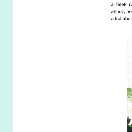
a felek r
ahhoz, ho
a kollabo