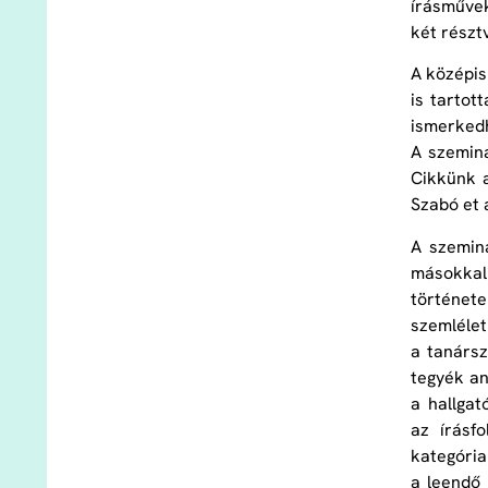
írásművek
két részt
A középis
is tartot
ismerkedh
A szeminá
Cikkünk 
Szabó et a
A szemin
másokkal
története
szemlélet
a tanársz
tegyék an
a hallga
az írásf
kategória
a leendő 