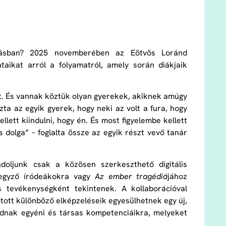
otásban? 2025 novemberében az Eötvös Loránd
aikat arról a folyamatról, amely során diákjaik
t. És vannak köztük olyan gyerekek, akiknek amúgy
zta az egyik gyerek, hogy neki az volt a fura, hogy
ellett kiindulni, hogy én. És most figyelembe kellett
 dolga” – foglalta össze az egyik részt vevő tanár
ljunk csak a közösen szerkeszthető digitális
ejegyző íródeákokra vagy
Az ember tragédiá
jához
 tevékenységként tekintenek. A kollaborációval
otott különböző elképzeléseik egyesülhetnek egy új,
dnak egyéni és társas kompetenciáikra, melyeket