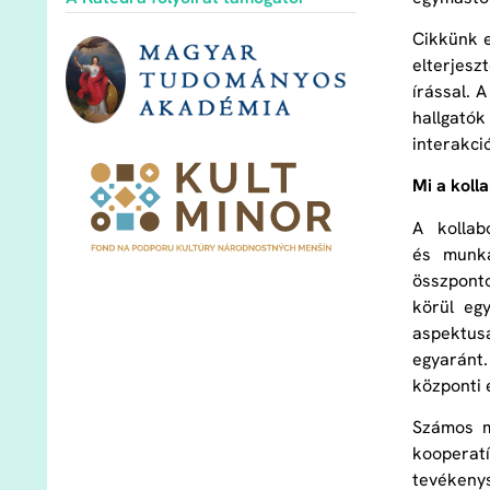
Cikkünk e
elterjes
írással. 
hallgató
interakció
Mi a kolla
A kollab
és munka
összponto
körül eg
aspektusa
egyaránt
központi 
Számos m
kooperat
tevékenys