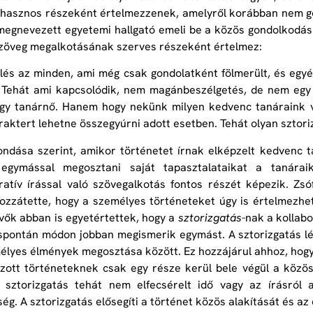
 hasznos részeként értelmezzenek, amelyről korábban nem gon
megnevezett egyetemi hallgató emeli be a közös gondolkodá
zöveg megalkotásának szerves részeként értelmez:
elés az minden, ami még csak gondolatként fölmerült, és egyé
. Tehát ami kapcsolódik, nem magánbeszélgetés, de nem egy
gy tanárnő. Hanem hogy nekünk milyen kedvenc tanáraink vo
raktert lehetne összegyúrni adott esetben. Tehát olyan sztoriz
ondása szerint, amikor történetet írnak elképzelt kedvenc t
 egymással megosztani saját tapasztalataikat a tanárai
ratív írással való szövegalkotás fontos részét képezik. Zsó
ozzátette, hogy a személyes történeteket úgy is értelmezhe
vők abban is egyetértettek, hogy a
sztorizgatás
-nak a kollabo
spontán módon jobban megismerik egymást. A sztorizgatás lén
élyes élmények megosztása között. Ez hozzájárul ahhoz, hogy 
zott történeteknek csak egy része kerül bele végül a közös
 sztorizgatás tehát nem elfecsérelt idő vagy az írásról a 
ég. A sztorizgatás elősegíti a történet közös alakítását és a