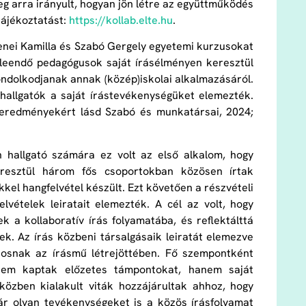
eg arra irányult, hogyan jön létre az együttműködés
tájékoztatást:
https:​//kollab​.elte​.hu
.
Jenei Kamilla és Szabó Gergely egyetemi kurzusokat
a leendő pedagógusok saját írásélményen keresztül
ndolkodjanak annak (közép)iskolai alkalmazásáról.
hallgatók a saját írástevékenységüket elemezték.
 eredményekért lásd Szabó és munkatársai, 2024;
 hallgató számára ez volt az első alkalom, hogy
resztül három fős csoportokban közösen írtak
kel hangfelvétel készült. Ezt követően a részvételi
vételek leiratait elemezték. A cél az volt, hogy
 a kollaboratív írás folyamatába, és reflektálttá
ek. Az írás közbeni társalgásaik leiratát elemezve
tosnak az írásmű létrejöttében. Fő szempontként
z nem kaptak előzetes támpontokat, hanem saját
közben kialakult viták hozzájárultak ahhoz, hogy
kár olyan tevékenységeket is a közös írásfolyamat