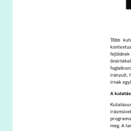
Több kuta
kontextus
fejlődnek
önértékel
foglalkoz
irányult,
írnak egy
A kutatás
Kutatásun
írásművek
programot
meg. A ta