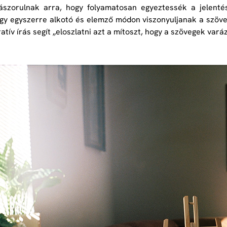
ászorulnak arra, hogy folyamatosan egyeztessék a jelentés
gy egyszerre alkotó és elemző módon viszonyuljanak a szöve
ratív írás segít „eloszlatni azt a mítoszt, hogy a szövegek va