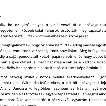
s
nik, ha az „én” helyét a „mi” veszi át a szövegalk
egyetemen középiskolai tanárok osztották meg tapasztalat
héten keresztül írtak közösen elbeszélő szövegeket.
s megfogalmazták, hogy ők soha nem írtak eddig mással együt
vénájuk van. Írnak verseket, írnak novellákat. Meg is fogalma
ig a saját gondolatait kellett papírra vetnie, és hogy abból k
nak a gondolatait is, mert hát mégiscsak ez a kettőnk közös
 a közös írás során a diákok írásról alkotott képe átalakult.
mos szöveg születik közös munka eredményeként – gondo
umokra és Wikipédia-felületekre, a diktált szövegeket l
 Arany Jánosra –, legtöbben azonban az írásra magányos
 írásműben a szerzőtársak egyéni tapasztalatai, a világról alk
kotásban. A folyamat során a résztvevők egyaránt támaszko
 tanulva fejlesztenek.