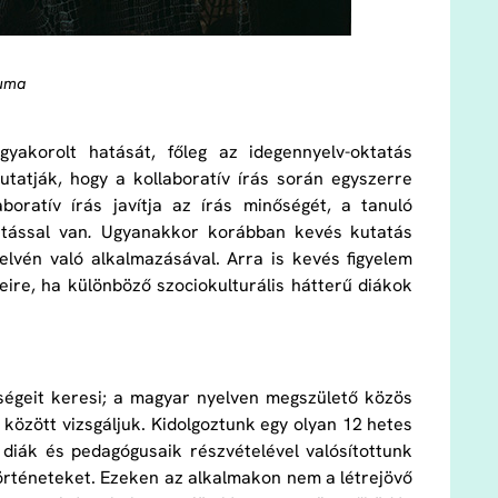
vuma
 gyakorolt hatását, főleg az idegennyelv-oktatás
tatják, hogy a kollaboratív írás során egyszerre
boratív írás javítja az írás minőségét, a tanuló
atással van
.
Ugyanakkor korábban kevés kutatás
yelvén való alkalmazásával. Arra is kevés figyelem
eire, ha különböző szociokulturális hátterű diákok
ségeit keresi; a magyar nyelven megszülető közös
 között vizsgáljuk. Kidolgoztunk egy olyan 12 hetes
diák és pedagógusaik részvételével valósítottunk
történeteket. Ezeken az alkalmakon nem a létrejövő