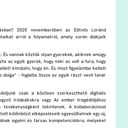
otásban? 2025 novemberében az Eötvös Loránd
aikat arról a folyamatról, amely során diákjaik
t. És vannak köztük olyan gyerekek, akiknek amúgy
zta az egyik gyerek, hogy neki az volt a fura, hogy
ellett kiindulni, hogy én. És most figyelembe kellett
 dolga” – foglalta össze az egyik részt vevő tanár
ljunk csak a közösen szerkeszthető digitális
ejegyző íródeákokra vagy
Az ember tragédiá
jához
 tevékenységként tekintenek. A kollaborációval
otott különböző elképzeléseik egyesülhetnek egy új,
dnak egyéni és társas kompetenciáikra, melyeket