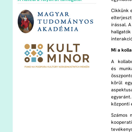
Cikkünk e
elterjes
írással. 
hallgató
interakció
Mi a kolla
A kollab
és munka
összponto
körül eg
aspektusa
egyaránt
központi 
Számos m
kooperat
tevékenys