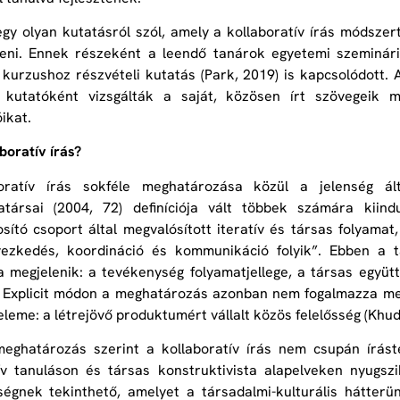
gy olyan kutatásról szól, amely a kollaboratív írás módszer
zteni. Ennek részeként a leendő tanárok egyetemi szeminá
A kurzushoz részvételi kutatás (Park, 2019) is kapcsolódott. A
k kutatóként vizsgálták a saját, közösen írt szövegeik
ikat.
boratív írás?
oratív írás sokféle meghatározása közül a jelenség á
társai (2004, 72) definíciója vált többek számára kiindu
sító csoport által megvalósított iteratív és társas folyam
yezkedés, koordináció és kommunikáció folyik”. Ebben a 
 megjelenik: a tevékenység folyamatjellege, a társas együ
. Explicit módon a meghatározás azonban nem fogalmazza me
eleme: a létrejövő produktumért vállalt közös felelősség (Khud
eghatározás szerint a kollaboratív írás nem csupán írást
ív tanuláson és társas konstruktivista alapelveken nyugsz
égnek tekinthető, amelyet a társadalmi-kulturális hátter