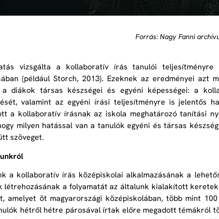
Forrás: Nagy Fanni archí
tás vizsgálta a kollaboratív írás tanulói teljesítményre
ában (például Storch, 2013). Ezeknek az eredményei azt mu
 a diákok társas készségei és egyéni képességei: a kolla
ését, valamint az egyéni írási teljesítményre is jelentős h
ott a kollaboratív írásnak az iskola meghatározó tanítási n
 hogy milyen hatással van a tanulók egyéni és társas készség
ütt szöveget.
unkról
k a kollaboratív írás középiskolai alkalmazásának a lehető
 létrehozásának a folyamatát az általunk kialakított keretek
, amelyet öt magyarországi középiskolában, több mint 100 
nulók hétről hétre párosával írtak előre megadott témákról 