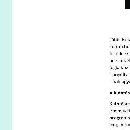
Több kuta
kontextus
fejlődnek
önértékel
foglalkoz
irányult,
írnak egy
A kutatás
Kutatásun
írásművek
programot
meg. A ta