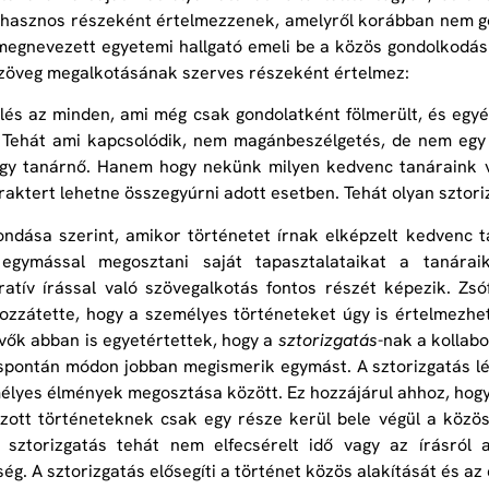
 hasznos részeként értelmezzenek, amelyről korábban nem gon
megnevezett egyetemi hallgató emeli be a közös gondolkodá
zöveg megalkotásának szerves részeként értelmez:
elés az minden, ami még csak gondolatként fölmerült, és egyé
. Tehát ami kapcsolódik, nem magánbeszélgetés, de nem egy
gy tanárnő. Hanem hogy nekünk milyen kedvenc tanáraink vo
raktert lehetne összegyúrni adott esetben. Tehát olyan sztoriz
ondása szerint, amikor történetet írnak elképzelt kedvenc t
 egymással megosztani saját tapasztalataikat a tanárai
ratív írással való szövegalkotás fontos részét képezik. Zsó
ozzátette, hogy a személyes történeteket úgy is értelmezhe
vők abban is egyetértettek, hogy a
sztorizgatás
-nak a kollabo
spontán módon jobban megismerik egymást. A sztorizgatás lén
élyes élmények megosztása között. Ez hozzájárul ahhoz, hogy 
zott történeteknek csak egy része kerül bele végül a közös
 sztorizgatás tehát nem elfecsérelt idő vagy az írásról a 
ég. A sztorizgatás elősegíti a történet közös alakítását és a