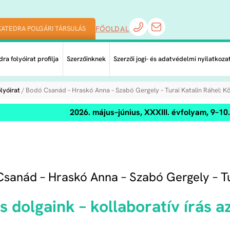
KATEDRA POLGÁRI TÁRSULÁS
FŐOLDAL
ra folyóirat profilja
Szerzőinknek
Szerzői jogi- és adatvédelmi nyilatkoza
lyóirat
/ Bodó Csanád – Hraskó Anna – Szabó Gergely – Turai Katalin Ráhel: Kö
2026. május–június, XXXIII. évfolyam, 9–1
sanád – Hraskó Anna – Szabó Gergely – Tu
s dolgaink – kollaboratív írás 