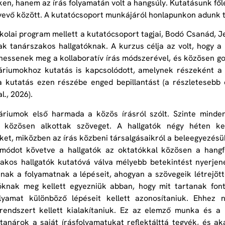
en, hanem az írás folyamatán volt a hangsúly. Kutatásunk fől
vevő között. A kutatócsoport munkájáról honlapunkon adunk 
kolai program mellett a kutatócsoport tagjai, Bodó Csanád, 
tak tanárszakos hallgatóknak. A kurzus célja az volt, hogy 
essenek meg a kollaboratív írás módszerével, és közösen go
riumokhoz kutatás is kapcsolódott, amelynek részeként a 
a kutatás ezen részébe enged bepillantást (a részletesebb
l., 2026).
áriumok első harmada a közös írásról szólt. Szinte minden
 közösen alkottak szöveget. A hallgatók négy héten ke
ket, miközben az írás közbeni társalgásaikról a beleegyezésük
módot követve a hallgatók az oktatókkal közösen a hangfel
akos hallgatók kutatóvá válva mélyebb betekintést nyerjenek
nak a folyamatnak a lépéseit, ahogyan a szövegeik létrejött
tóknak meg kellett egyezniük abban, hogy mit tartanak fon
olyamat különböző lépéseit kellett azonosítaniuk. Ehhe
rendszert kellett kialakítaniuk. Ez az elemző munka és a 
tanárok a saját írásfolyamatukat reflektálttá tegyék, és a