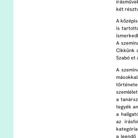
írásművek
két részt
A középis
is tartot
ismerkedh
A szeminá
Cikkünk 
Szabó et a
A szemin
másokkal
története
szemlélet
a tanársz
tegyék an
a hallga
az írásf
kategória
a leendő 