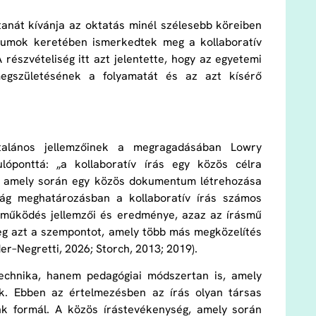
tanát kívánja az oktatás minél szélesebb köreiben
riumok keretében ismerkedtek meg a kollaboratív
 részvételiség itt azt jelentette, hogy az egyetemi
 megszületésének a folyamatát és az azt kísérő
ltalános jellemzőinek a megragadásában Lowry
lóponttá: „a kollaboratív írás egy közös célra
at, amely során egy közös dokumentum létrehozása
tág meghatározásban a kollaboratív írás számos
ttműködés jellemzői és eredménye, azaz az írásmű
g azt a szempontot, amely több más megközelítés
er–Negretti, 2026; Storch, 2013; 2019).
echnika, hanem pedagógiai módszertan is, amely
ik. Ebben az értelmezésben az írás olyan társas
ünk formál. A közös írástevékenység, amely során