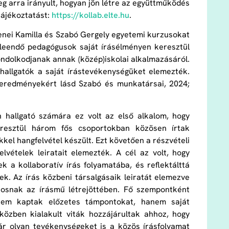
eg arra irányult, hogyan jön létre az együttműködés
tájékoztatást:
https:​//kollab​.elte​.hu
.
Jenei Kamilla és Szabó Gergely egyetemi kurzusokat
a leendő pedagógusok saját írásélményen keresztül
ndolkodjanak annak (közép)iskolai alkalmazásáról.
hallgatók a saját írástevékenységüket elemezték.
 eredményekért lásd Szabó és munkatársai, 2024;
 hallgató számára ez volt az első alkalom, hogy
resztül három fős csoportokban közösen írtak
kel hangfelvétel készült. Ezt követően a részvételi
vételek leiratait elemezték. A cél az volt, hogy
 a kollaboratív írás folyamatába, és reflektálttá
ek. Az írás közbeni társalgásaik leiratát elemezve
tosnak az írásmű létrejöttében. Fő szempontként
z nem kaptak előzetes támpontokat, hanem saját
közben kialakult viták hozzájárultak ahhoz, hogy
kár olyan tevékenységeket is a közös írásfolyamat