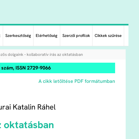
t
Szerkesztőség
Elérhetőség
Szerzői profilok
Cikkek szűrése
zös dolgaink – kollaboratív írás az oktatásban
0. szám, ISSN 2729-9066
A cikk letöltése PDF formátumban
rai Katalin Ráhel
az oktatásban