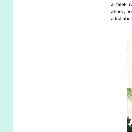
a felek r
ahhoz, ho
a kollabo