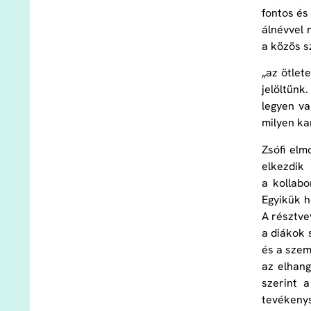
fontos és
álnévvel 
a közös s
„az ötlet
jelöltünk
legyen va
milyen ka
Zsófi elm
elkezdik
a kollabo
Egyikük h
A résztve
a diákok 
és a szem
az elhang
szerint a
tevékenys