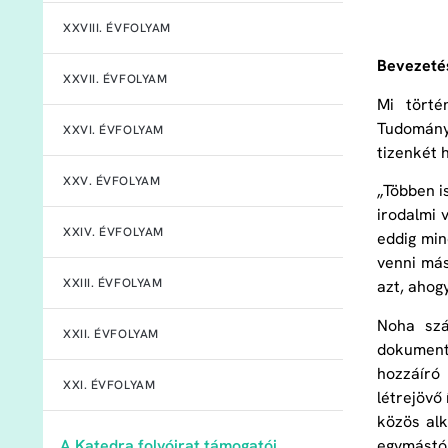
XXVIII. ÉVFOLYAM
Bevezeté
XXVII. ÉVFOLYAM
Mi törté
Tudomány
XXVI. ÉVFOLYAM
tizenkét 
XXV. ÉVFOLYAM
„Többen i
irodalmi 
XXIV. ÉVFOLYAM
eddig mind
venni más
XXIII. ÉVFOLYAM
azt, ahogy
Noha szá
XXII. ÉVFOLYAM
dokument
hozzáíró
XXI. ÉVFOLYAM
létrejövő
közös al
egymástól
A Katedra folyóirat támogatói