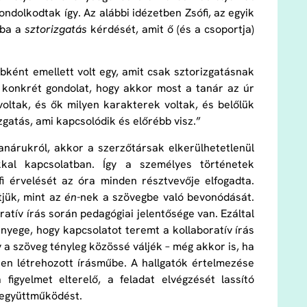
dolkodtak így. Az alábbi idézetben Zsófi, az egyik
sba a
sztorizgatás
kérdését, amit ő (és a csoportja)
bként emellett volt egy, amit csak sztorizgatásnak
 konkrét gondolat, hogy akkor most a tanár az úr
ltak, és ők milyen karakterek voltak, és belőlük
gatás, ami kapcsolódik és előrébb visz.”
anárukról, akkor a szerzőtársak elkerülhetetlenül
kkal kapcsolatban. Így a személyes történetek
fi érvelését az óra minden résztvevője elfogadta.
tjük, mint az
én-
nek a szövegbe való bevonódását.
ratív írás során pedagógiai jelentősége van. Ezáltal
yege, hogy kapcsolatot teremt a kollaboratív írás
a szöveg tényleg közössé váljék – még akkor is, ha
en létrehozott írásműbe. A hallgatók értelmezése
figyelmet elterelő, a feladat elvégzését lassító
z együttműködést.