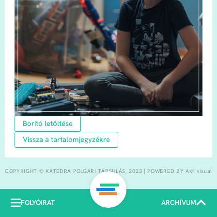
Borító letöltése
Vissza a tartalomjegyzékre
COPYRIGHT © KATEDRA POLGÁRI TÁRSULÁS, 2023 | POWERED BY Akᵒ visual
FOLYÓIRAT
ARCHÍVUM