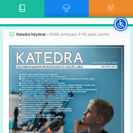
Katedra folyóirat
/ XXXIII. évfolyam, 9-10. szám, borító