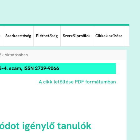
t
Szerkesztőség
Elérhetőség
Szerzői profilok
Cikkek szűrése
lók oktatásában
3–4. szám, ISSN 2729-9066
A cikk letöltése PDF formátumban
ódot igénylő tanulók