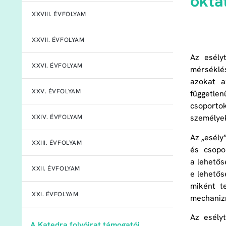
okta
XXVIII. ÉVFOLYAM
XXVII. ÉVFOLYAM
Az esély
XXVI. ÉVFOLYAM
mérséklés
azokat a
XXV. ÉVFOLYAM
függetle
csoportok
személyek
XXIV. ÉVFOLYAM
Az „esély
XXIII. ÉVFOLYAM
és csopo
a lehetős
XXII. ÉVFOLYAM
e lehetős
miként t
XXI. ÉVFOLYAM
mechanizm
Az esély
A Katedra folyóirat támogatói