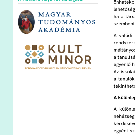
önhatékon
lehetőség
ha a társ
szembeni 
A valódi 
rendszer
méltányos
a tanults
egyenlő h
Az iskola
a tanulók
tekinthet
A különle
A különle
nehézségg
kérdésévé
egyéni sz