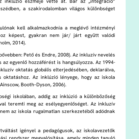
z inklúzió eszméje vette át. Bár az „integráció”
eszédben, a szakirodalomban világos különbséget
nulónak kell alkalmazkodnia a meglévő intézményi
hoz képest, gyakran nem jár/ járt együtt valódi
holm, 2014).
bővebben: Pető és Endre, 2008). Az inkluzív nevelés
és az egyenlő hozzáférést is hangsúlyozza. Az 1994-
kluzív oktatás globális elterjedésében, deklarálva,
oktatáshoz. Az inklúzió lényege, hogy az iskola
(Ainscow, Booth–Dyson, 2006).
ségi iskolában, addig az inklúzió a különbözőség
val teremti meg az esélyegyenlőséget. Az inkluzív
hanem az iskola rugalmatlan szerkezetéből adódnak
váltást igényel a pedagógusok, az iskolavezetők
atási rendszer megvalósítása, amely minden tanuló