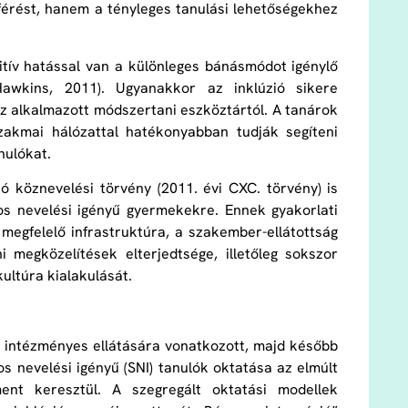
érést, hanem a tényleges tanulási lehetőségekhez
itív hatással van a különleges bánásmódot igénylő
k-Hawkins, 2011). Ugyanakkor az inklúzió sikere
az alkalmazott módszertani eszköztártól. A tanárok
akmai hálózattal hatékonyabban tudják segíteni
nulókat.
 köznevelési törvény (2011. évi CXC. törvény) is
átos nevelési igényű gyermekekre. Ennek gyakorlati
egfelelő infrastruktúra, a szakember-ellátottság
 megközelítések elterjedtsége, illetőleg sokszor
kultúra kialakulását.
k intézményes ellátására vonatkozott, majd később
os nevelési igényű (SNI) tanulók oktatása az elmúlt
ent keresztül. A szegregált oktatási modellek