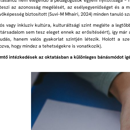
tásához nem elegendő a pedagógusok egyéni nyitottsága – r
teszi az azonosság megélését, az esélyegyenlőséget és a mé
vőképesség biztosított (Suvi–M Mhairi, 2024) minden tanuló s
iós vagy inkluzív kultúra, kulturáltsági szint megléte a le
 társadalom sem tesz eleget ennek az erősítéséért), így már 
tudás, hanem valós gyakorlat szintjén létezik. Holott a sz
ozva, hogy mindez a tehetségekre is vonatkozik).
mtő intézkedések az oktatásban a különleges bánásmódot ig