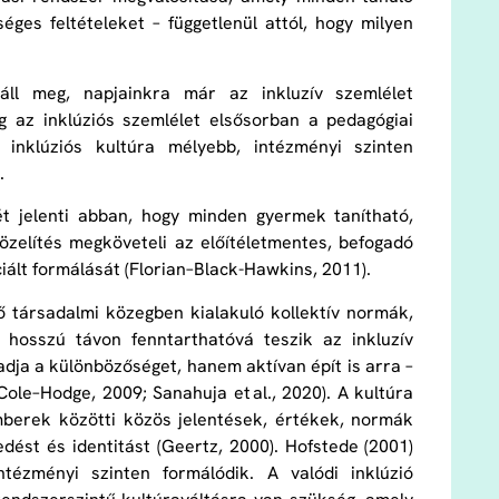
éges feltételeket – függetlenül attól, hogy milyen
áll meg, napjainkra már az inkluzív szemlélet
g az inklúziós szemlélet elsősorban a pedagógiai
inklúziós kultúra mélyebb, intézményi szinten
.
ét jelenti abban, hogy minden gyermek tanítható,
özelítés megköveteli az előítéletmentes, befogadó
ciált formálását (Florian–Black-Hawkins, 2011).
ő társadalmi közegben kialakuló kollektív normák,
 hosszú távon fenntarthatóvá teszik az inkluzív
adja a különbözőséget, hanem aktívan épít is arra –
le–Hodge, 2009; Sanahuja et al., 2020). A kultúra
mberek közötti közös jelentések, értékek, normák
ést és identitást (Geertz, 2000). Hofstede (2001)
tézményi szinten formálódik. A valódi inklúzió