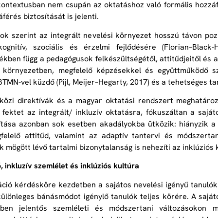
ontextusban nem csupán az oktatáshoz való formális hozzáf
férés biztosítását is jelenti.
ok szerint az integrált nevelési környezet hosszú távon poz
kognitív, szociális és érzelmi fejlődésére (Florian–Blac
kben függ a pedagógusok felkészültségétől, attitűdjeitől és 
 környezetben, megfelelő képzésekkel és együttműködő sz
 BTMN-vel küzdő (Pijl, Meijer–Hegarty, 2017) és a tehetséges ta
özi direktívák és a magyar oktatási rendszert meghatározó
 fektet az integrált/ inkluzív oktatásra, fókuszáltan a saj
tása azonban sok esetben akadályokba ütközik: hiányzik a m
elelő attitűd, valamint az adaptív tantervi és módszertani
 mögött lévő tartalmi bizonytalanság is nehezíti az inklúziós 
, inkluzív szemlélet és inklúziós kultúra
áció kérdésköre kezdetben a sajátos nevelési igényű tanuló
különleges bánásmódot igénylő tanulók teljes körére. A saját
kben jelentős szemléleti és módszertani változásokon m