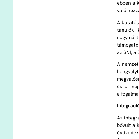
ebben a k
való hozzá
A kutatás
tanulók 
nagymérté
támogató
az SNI, a
A nemzetk
hangsúlyt
megvalósí
és a megf
a fogalmak
Integráció
Az integr
bővült a 
évtizede