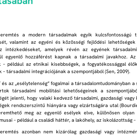
tásában
teremtés a modern társadalmak egyik kulcsfontosságú t
ét, valamint az egyéni és közösségi fejlődési lehetőségek 
z intézkedéseket, amelyek révén az egyének társadalmi, 
nül egyenlő hozzáférést kapnak a társadalmi javakhoz. Az
 – például az etnikai kisebbségek, a fogyatékossággal élő
 – társadalmi integrációjának a szempontjából (Sen, 2009).
” és az „esélytelenség” fogalmai a társadalomtudományban a 
rtok társadalmi mobilitási lehetőségeinek a szempontjábó
égét jelenti, hogy valaki kedvező társadalmi, gazdasági vagy 
égek rendszerszintű hiányára vagy elzártságára utal (Bourdi
eremthető meg az egyenlő esélyek elve, különösen olyan 
usai – például a családi háttér, a lakóhely, az iskolázottság 
teremtés azonban nem kizárólag gazdasági vagy intézmény