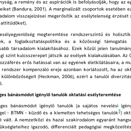
yság, a remény és az aspirációk is befolyásolják, hogy az e
eiket (Bandura, 2001). A marginalizált csoportok esetében e
adalom visszajelzései megerősítik az esélytelenség érzését 
attitűdöket).
esélyegyenlőség megteremtése rendszerszintű és holisztik
ek, a foglalkoztatáspolitika és a közösségi támogatás
abb társadalom kialakításához. Ezek közül jelen tanulmán
ági szint kulcsszerepet játszik az esélyek kialakulásában. A
ozzáférés erős hatással van az egyének életkilátásaira, a mu
i rendszer kompenzáló ereje azonban korlátozott, ha az o
 különbözőségeit (Heckman, 2006), ezért a tanulói diverzitá
ő.
ges bánásmódot igénylő tanulók oktatási esélyteremtése
ges bánásmódot igénylő tanulók (a sajátos nevelési igény
i
el – BTMN – küzdő és a kiemelten tehetséges tanulók
) ok
 vált. A nemzetközi és hazai szakirodalom egyaránt hangsúl
ükségleteihez igazodó, differenciált pedagógiai megközelít