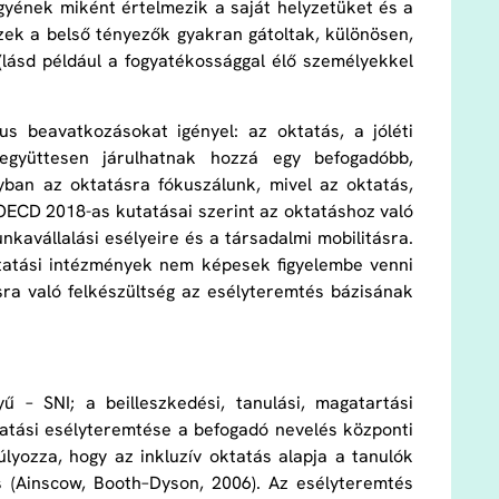
gyének miként értelmezik a saját helyzetüket és a
zek a belső tényezők gyakran gátoltak, különösen,
(lásd például a fogyatékossággal élő személyekkel
us beavatkozásokat igényel: az oktatás, a jóléti
 együttesen járulhatnak hozzá egy befogadóbb,
yban az oktatásra fókuszálunk, mivel az oktatás,
z OECD 2018-as kutatásai szerint az oktatáshoz való
nkavállalási esélyeire és a társadalmi mobilitásra.
ktatási intézmények nem képesek figyelembe venni
sra való felkészültség az esélyteremtés bázisának
ű – SNI; a beilleszkedési, tanulási, magatartási
tatási esélyteremtése a befogadó nevelés központi
yozza, hogy az inkluzív oktatás alapja a tanulók
és (Ainscow, Booth–Dyson, 2006). Az esélyteremtés