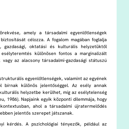
örekvése, amely a társadalmi egyenlőtlenségek
biztosítását célozza. A fogalom magában foglalja
gazdasági, oktatási és kulturális helyzetüktől
 esélyteremtés különösen fontos a marginalizált
k vagy az alacsony társadalmi-gazdasági státuszú
strukturális egyenlőtlenségek, valamint az egyének
l bírnak különös jelentőséggel. Az esély annak
kulturális helyzetbe kerülhet, míg az esélytelenség
eu, 1986). Napjaink egyik központi dilemmája, hogy
kontextusban, ahol a társadalmi újratermelődés
– ebben jelentős szerepet játszanak.
i kérdés. A pszichológiai tényezők, például az