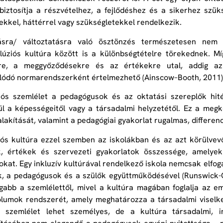
iztosítja a részvételhez, a fejlődéshez és a sikerhez szüks
kkel, háttérrel vagy szükségletekkel rendelkezik.
ásra/ változtatásra való ösztönzés természetesen nem 
lúziós kultúra között is a különbségtételre törekednek. Mí
kre, a meggyőződésekre és az értékekre utal, addig az 
lódó normarendszerként értelmezhető (Ainscow–Booth, 2011)
iós szemlélet a pedagógusok és az oktatási szereplők hit
ül a képességeitől vagy a társadalmi helyzetétől. Ez a megk
ialakítását, valamint a pedagógiai gyakorlat rugalmas, differen
iós kultúra ezzel szemben az iskolákban és az azt körülvev
k, értékek és szervezeti gyakorlatok összessége, amelyek
okat. Egy inkluzív kultúrával rendelkező iskola nemcsak elfog
, a pedagógusok és a szülők együttműködésével (Runswick-Co
gabb a szemlélettől, mivel a kultúra magában foglalja az e
lumok rendszerét, amely meghatározza a társadalmi viselked
a szemlélet lehet személyes, de a kultúra társadalmi, in