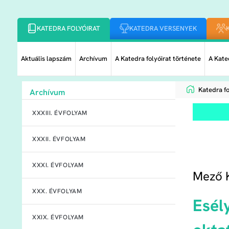
KATEDRA FOLYÓIRAT
KATEDRA VERSENYEK
Aktuális lapszám
Archívum
A Katedra folyóirat története
A Kated
Katedra fo
Archívum
XXXIII. ÉVFOLYAM
XXXII. ÉVFOLYAM
XXXI. ÉVFOLYAM
Mező K
XXX. ÉVFOLYAM
Esél
XXIX. ÉVFOLYAM