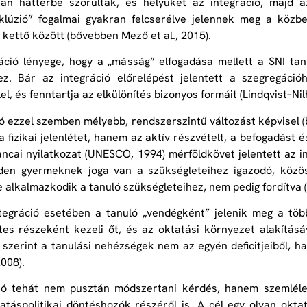
an háttérbe szorultak, és helyüket az integráció, majd a
nklúzió” fogalmai gyakran felcserélve jelennek meg a közb
 kettő között (bővebben Mező et al., 2015).
áció lényege, hogy a „másság” elfogadása mellett a SNI ta
ez. Bár az integráció előrelépést jelentett a szegregáció
el, és fenntartja az elkülönítés bizonyos formáit (Lindqvist–Nil
ió ezzel szemben mélyebb, rendszerszintű változást képvisel (
 fizikai jelenlétet, hanem az aktív részvételt, a befogadást 
ncai nyilatkozat (UNESCO, 1994) mérföldkövet jelentett az in
den gyermeknek joga van a szükségleteihez igazodó, közös 
 alkalmazkodik a tanuló szükségleteihez, nem pedig fordítva 
tegráció esetében a tanuló „vendégként” jelenik meg a több
es részeként kezeli őt, és az oktatási környezet alakításá
 szerint a tanulási nehézségek nem az egyén deficitjeiből, 
2008).
zió tehát nem pusztán módszertani kérdés, hanem szemlélet
atáspolitikai döntéshozók részéről is. A cél egy olyan okt