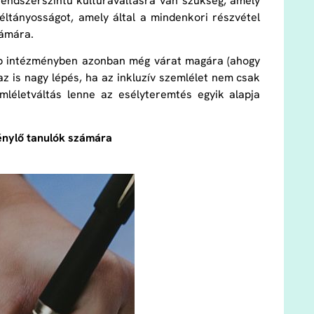
endszerszintű kultúraváltásra van szükség, amely
ltányosságot, amely által a mindenkori részvétel
zámára.
gtöbb intézményben azonban még várat magára (ahogy
az is nagy lépés, ha az inkluzív szemlélet nem csak
emléletváltás lenne az esélyteremtés egyik alapja
énylő tanulók számára