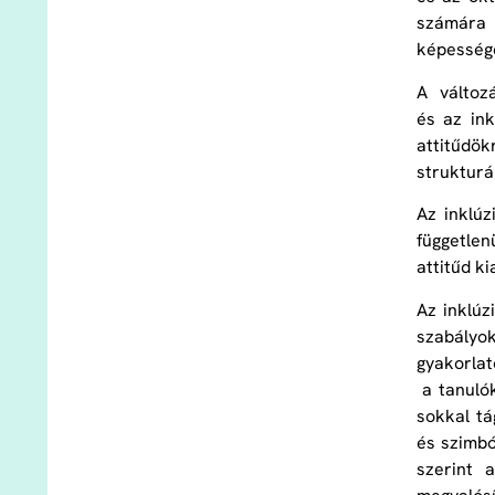
számára b
képessége
A változ
és az ink
attitűdö
strukturá
Az inklúz
független
attitűd k
Az inklúz
szabályo
gyakorlat
a tanulók
sokkal tá
és szimbó
szerint 