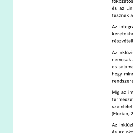
fokozatos
és az „i
tesznek a
Az integr
keretekh
részvétell
Az inklúz
nemcsak a
es salama
hogy min
rendszere
Míg az in
természet
szemlélet
(Florian, 
Az inklú
és az okt