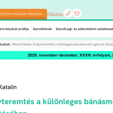
KATEDRA POLGÁRI TÁRSULÁS
FŐOLDAL
ra folyóirat profilja
Szerzőinknek
Szerzői jogi- és adatvédelmi nyilatkoza
lyóirat
/ Mező Katalin: Esélyteremtés a különleges bánásmódot igénylő tanu
2025. november–december, XXXIII. évfolyam, 
atalin
yteremtés a különleges bánásm