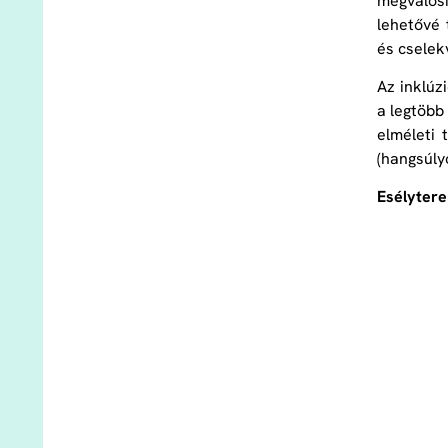
megvalósí
lehetővé 
és cselek
Az inklúz
a legtöbb
elméleti 
(hangsúly
Esélytere