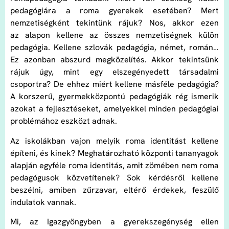
pedagógiára a roma gyerekek esetében? Mert
nemzetiségként tekintünk rájuk? Nos, akkor ezen
az alapon kellene az összes nemzetiségnek külön
pedagógia. Kellene szlovák pedagógia, német, román…
Ez azonban abszurd megközelítés. Akkor tekintsünk
rájuk úgy, mint egy elszegényedett társadalmi
csoportra? De ehhez miért kellene másféle pedagógia?
A korszerű, gyermekközpontú pedagógiák rég ismerik
azokat a fejlesztéseket, amelyekkel minden pedagógiai
problémához eszközt adnak.
Az iskolákban vajon melyik roma identitást kellene
építeni, és kinek? Meghatározható központi tananyagok
alapján egyféle roma identitás, amit zömében nem roma
pedagógusok közvetítenek? Sok kérdésről kellene
beszélni, amiben zűrzavar, eltérő érdekek, feszülő
indulatok vannak.
Mi, az Igazgyöngyben a gyerekszegénység ellen