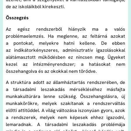
de az iskoláikból kirekeszti.
Összegzés
Az egész rendszerből hiányzik ma a valós
problémaelemzés. Ha meglenne, az feltárná azokat
a pontokat, melyekre hatni kellene. De ebben
az indikátorkényszeres, adminisztratív igazolásokkal
alátámasztott működésben ez nincsen meg. Ügyeket
kezel az intézményrendszer; a hatásokat nem
összehangolva és az okokkal nem törődve.
A struktúra adott az államháztartás rendszerében, de
a társadalmi leszakadás mérsékléséhez másfajta
munkakultúrára lenne szükség. Összehangolásra, új
munkakörökre, melyek szakítanak a rendszerváltás
előtti attitűddel. A világ változása iszonyúan gyors, azok
a rendszerek, melyek nem képesek ehhez igazodni,
lemaradnak. A társadalmi leszakadás problémája