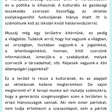
és a politika is kihasznál. A kulturális és gazdasági
leszakadás szorosan összefügg, az oktatás
esélykiegyenlítő funkciójának hiánya miatt itt is
számolnunk kell az iskolán kívüli hatásrendszerrel.
Muszáj még egy területre kitérnünk, ez pedig
a világlátás. Tudások arról, hogy hol vagyunk a világban,
az országban, tisztában vagyunk-e a jogainkkal,
a lehetőségeinkkel, honnan, kitől szerzünk
információkat, ismerjük-e a szabályokat, melyek
szervezik a társadalmat, stb. Képesek vagyunk-e élni
állampolgári jogainkkal?
Ez a terület is része a kultúrának, és az alapjait
az oktatásnak kellene megteremteni. De vajon
megteremti-e? A terepi munka azt mutatja számunkra,
hogy a generációs szegénységben ezen a területen is
óriási hiányosságok vannak. Aki nem ismer pártokat,
nem tudja értelmezni a szavazólapot, sem a pártok