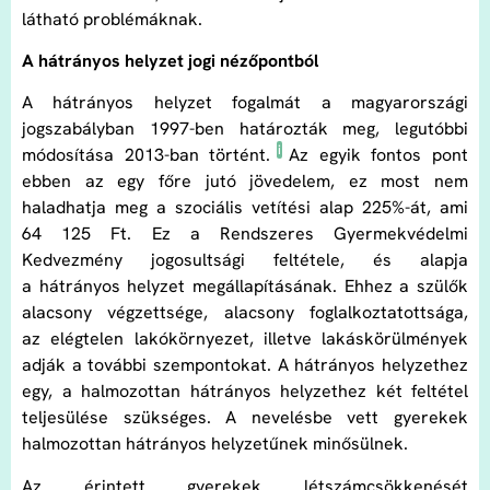
látható problémáknak.
A hátrányos helyzet jogi nézőpontból
A hátrányos helyzet fogalmát a magyarországi
jogszabályban 1997-ben határozták meg, legutóbbi
i
módosítása 2013-ban történt.
Az egyik fontos pont
ebben az egy főre jutó jövedelem, ez most nem
haladhatja meg a szociális vetítési alap 225%-át, ami
64 125 Ft. Ez a Rendszeres Gyermekvédelmi
Kedvezmény jogosultsági feltétele, és alapja
a hátrányos helyzet megállapításának. Ehhez a szülők
alacsony végzettsége, alacsony foglalkoztatottsága,
az elégtelen lakókörnyezet, illetve lakáskörülmények
adják a további szempontokat. A hátrányos helyzethez
egy, a halmozottan hátrányos helyzethez két feltétel
teljesülése szükséges. A nevelésbe vett gyerekek
halmozottan hátrányos helyzetűnek minősülnek.
Az érintett gyerekek létszámcsökkenését