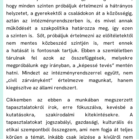
hogy minden szinten próbáljuk értelmezni a hátrányos
helyzetet, a gyerekektől a családokon át a közösségig,
aztán az intézményrendszerben is, és mivel annak
működését a szakpolitika határozza meg, így ezen
a szinten is. Sőt, próbáljuk értelmezni az előítéletektől
nem mentes közbeszéd szintjén is, mert ennek
a hatását is fontosnak tartjuk. Ebben a szemléletben
tárulnak fel azok az összefüggések, melyekre
megpróbálunk egy irányban, a „képessé tevés” mentén
hatni. Mindezt az intézményrendszerrel együtt, nem
„civil zárványként” értelmezve magunkat, hanem
kiegészítve az állami rendszert.
Cikkemben az ebben a munkában megszerzett
tapasztalatokról írok, erre fókuszálva, kevésbé a
kutatásokra, szakirodalmi kitekintésekre. A
tapasztalatokat jogszabályi, gazdasági, kulturális és
etikai szempontból összegzem, ami nem fogja át teljes
körűen a témát, inkább csak jelzése a kívülről nem