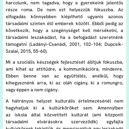
harcolunk, nem tagadva, hogy a gyerekeink jelentős
része roma. De nem ezt helyezzük fókuszba. Az
elfogadás könnyebben kiépíthető ugyanis azonos
társadalmi szinten élő emberek között. Ebből pedig az
következik, hogy a szegénységet kell mérsékelni, a
társadalmi leszakadást, ha a befogadást szeretnénk
támogatni (Ladányi–Csanádi, 2001, 102–104; Dupcsik–
Szalai, 2015, 55–60).
Mi a szociális készségek fejlesztését állítjuk fókuszba,
ami kihat az attitűdre, a kommunikációra, mindenre.
Ebben benne van az együttélés, anélkül, hogy
kihegyeznénk arra, ki az oláh cigány, ki a romungro,
vagy éppen a nem cigány.
A hátrányos helyzet kulturális értelmezésénél nem
hagyhatjuk ki a kultúrköröket sem. Amennyiben
az iskola által közvetített kultúrát (ami központi
társadalmi elvárásokra szerveződik) egyfajta
kultúrkörnek tekintjük, és megvizsgáljuk egy leszakadó