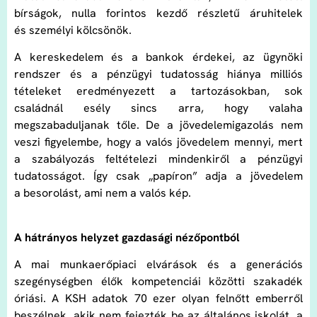
bírságok, nulla forintos kezdő részletű áruhitelek
és személyi kölcsönök.
A kereskedelem és a bankok érdekei, az ügynöki
rendszer és a pénzügyi tudatosság hiánya milliós
tételeket eredményezett a tartozásokban, sok
családnál esély sincs arra, hogy valaha
megszabaduljanak tőle. De a jövedelemigazolás nem
veszi figyelembe, hogy a valós jövedelem mennyi, mert
a szabályozás feltételezi mindenkiről a pénzügyi
tudatosságot. Így csak „papíron” adja a jövedelem
a besorolást, ami nem a valós kép.
A hátrányos helyzet gazdasági nézőpontból
A mai munkaerőpiaci elvárások és a generációs
szegénységben élők kompetenciái közötti szakadék
óriási. A KSH adatok 70 ezer olyan felnőtt emberről
beszélnek, akik nem fejezték be az általános iskolát, a