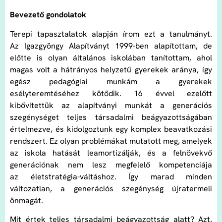
Bevezető gondolatok
Terepi tapasztalatok alapján írom ezt a tanulmányt.
Az Igazgyöngy Alapítványt 1999-ben alapítottam, de
előtte is olyan általános iskolában tanítottam, ahol
magas volt a hátrányos helyzetű gyerekek aránya, így
egész pedagógiai munkám a gyerekek
esélyteremtéséhez kötődik. 16 évvel ezelőtt
kibővítettük az alapítványi munkát a generációs
szegénységet teljes társadalmi beágyazottságában
értelmezve, és kidolgoztunk egy komplex beavatkozási
rendszert. Ez olyan problémákat mutatott meg, amelyek
az iskola hatását leamortizálják, és a felnövekvő
generációnak nem lesz megfelelő kompetenciája
az életstratégia-váltáshoz. Így marad minden
változatlan, a generációs szegénység újratermeli
önmagát.
Mit értek teljes társadalmi beágyazottság alatt? Azt,