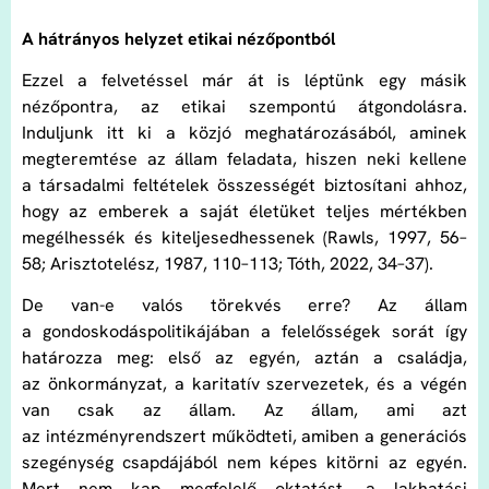
A hátrányos helyzet etikai nézőpontból
Ezzel a felvetéssel már át is léptünk egy másik
nézőpontra, az etikai szempontú átgondolásra.
Induljunk itt ki a közjó meghatározásából, aminek
megteremtése az állam feladata, hiszen neki kellene
a társadalmi feltételek összességét biztosítani ahhoz,
hogy az emberek a saját életüket teljes mértékben
megélhessék és kiteljesedhessenek (Rawls, 1997, 56–
58; Arisztotelész, 1987, 110–113; Tóth, 2022, 34–37).
De van-e valós törekvés erre? Az állam
a gondoskodáspolitikájában a felelősségek sorát így
határozza meg: első az egyén, aztán a családja,
az önkormányzat, a karitatív szervezetek, és a végén
van csak az állam. Az állam, ami azt
az intézményrendszert működteti, amiben a generációs
szegénység csapdájából nem képes kitörni az egyén.
Mert nem kap megfelelő oktatást, a lakhatási