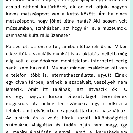
család otthoni kultúrkörét, akkor azt látjuk, nagyon
kevés metszéspont van a kettő között. Ám ha nincs
metszéspont, hogy jöhet létre hatás? Aki sosem volt
múzeumban, színházban, azt hogy éri el a múzeumok,
színházak kulturális üzenete?
Persze ott az online tér, amiben léteznek ők is. Mikor
elkezdtük a szociális munkát is az oktatás mellett, még
alig volt a családokban mobiltelefon, internetet pedig
senki sem használt. Ma már minden családban ott van
a telefon, több is, internethasználattal együtt. Élnek
egy olyan térben, aminek a szabályait, veszélyeit nem
ismerik. Amit itt találnak, azt átveszik ők is,
és egy nagyon furcsa látszatvilágot teremtenek
maguknak. Az online tér számukra egy érintkezési
felület, amit elsősorban kapcsolattartásra használnak.
Az álhírek és a valós hírek közötti különbségtétel
számukra, világlátás és tudás híján nem megy, így
a manipulálhatóság alanyai, amit a kereskedelem