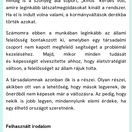
mindig is a szőnyeg alá söpört, „kínos” kérdés volt,
amire leginkább látszatmegoldásokat kínált a rendszer.
Ha el is indult volna valami, a kormányváltások derékba
törték azokat.
Számomra ebben a munkában leginkább az állami
felelősség bontakozott ki, amelyben egy társadalmi
csoport nem kapott megfelelő segítséget a problémái
kezeléséhez. Majd, mikor minden tudását
és képességét elveszítette ahhoz, hogy életstratégiát
váltson, a felelősséget az állam rájuk tolta.
A társadalomnak azonban ők is a részei. Olyan részei,
akikben ott van a lehetőség, hogy mások legyenek, de
önerőből nem képesek már a változásra. Az pedig, hogy
nekik is jobb legyen, mindannyiunk elemi érdeke, ha
egy élhető országot szeretnénk.
Felhasznált irodalom