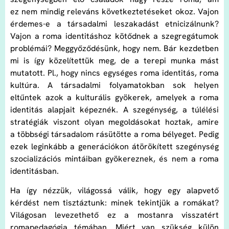
ez nem mindig releváns következtetéseket okoz. Vajon
érdemes-e a társadalmi leszakadást etnicizálnunk?
Vajon a roma identitáshoz kötődnek a szegregátumok
problémái? Meggyőződésünk, hogy nem. Bár kezdetben
mi is így közelítettük meg, de a terepi munka mást
mutatott. Pl., hogy nincs egységes roma identitás, roma
kultúra. A társadalmi folyamatokban sok helyen
eltűntek azok a kulturális gyökerek, amelyek a roma
identitás alapjait képeznék. A szegénység, a túlélési
stratégiák viszont olyan megoldásokat hoztak, amire
a többségi társadalom rásütötte a roma bélyeget. Pedig
ezek leginkább a generációkon átörökített szegénység
szocializációs mintáiban gyökereznek, és nem a roma
identitásban.
Ha így nézzük, világossá válik, hogy egy alapvető
kérdést nem tisztáztunk: minek tekintjük a romákat?
Világosan levezethető ez a mostanra visszatért
romapedagógia témában. Miért van szükség külön