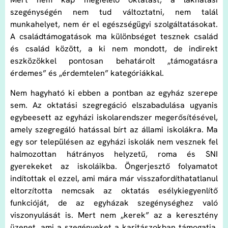
szegénységén nem tud változtatni, nem talál
munkahelyet, nem ér el egészségügyi szolgáltatásokat.
A családtámogatások ma különbséget tesznek család
és család között, a ki nem mondott, de indirekt
eszközökkel pontosan behatárolt „támogatásra
érdemes” és „érdemtelen” kategóriákkal.
Nem hagyható ki ebben a pontban az egyház szerepe
sem. Az oktatási szegregáció elszabadulása ugyanis
egybeesett az egyházi iskolarendszer megerősítésével,
amely szegregáló hatással bírt az állami iskolákra. Ma
egy sor településen az egyházi iskolák nem vesznek fel
halmozottan hátrányos helyzetű, roma és SNI
gyerekeket az iskoláikba. Öngerjesztő folyamatot
indítottak el ezzel, ami mára már visszafordíthatatlanul
eltorzította nemcsak az oktatás esélykiegyenlítő
funkcióját, de az egyházak szegénységhez való
viszonyulását is. Mert nem „kerek” az a keresztény
üzenet, ami a szegényeket a karitászokban támogatja,