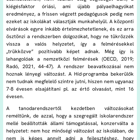
kiégésfaktor óriási, ami újabb pályaelhagyókat
eredményez, a frissen végzett pedagógusok pedig nem
ezeket az iskolákat választják munkahelyül. A központi
elvárások egyre inkább értelmezhetetlenek, és ez arra
ösztönzi a rendszerben dolgozókat, hogy ne tükrözzék
vissza a valós helyzetet, így a felmérésekkel
„trükközve” pozitívabb képet adnak. Még így is
lehangolóak a nemzetközi felmérések (OECD, 2019;
Radó, 2021, 44–47). A rendszer beavatkozásai nem
hoznak lényegi változást. A Híd-programba bekerülők
nem tudnak megfelelő szintre jutni, hiszen nem ugyanaz
7-8 évesen elsajátítani pl. az értő olvasást, mint 16
évesen.
A tanodarendszertől kezdetben változásokat
reméltünk, de azzal, hogy a szegregált iskolarendszer
mellé beállították állami támogatással, konzerválta a
helyzetet: nem hoz minőségi változást az iskolában, de
nem is képes annyit adni a fejlesztéshez, hogy