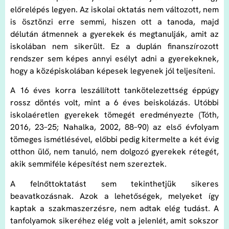
előrelépés legyen. Az iskolai oktatás nem változott, nem
is ösztönzi erre semmi, hiszen ott a tanoda, majd
délután átmennek a gyerekek és megtanulják, amit az
iskolában nem sikerült. Ez a duplán finanszírozott
rendszer sem képes annyi esélyt adni a gyerekeknek,
hogy a középiskolában képesek legyenek jól teljesíteni.
A 16 éves korra leszállított tankötelezettség éppúgy
rossz döntés volt, mint a 6 éves beiskolázás. Utóbbi
iskolaéretlen gyerekek tömegét eredményezte (Tóth,
2016, 23–25; Nahalka, 2002, 88–90) az első évfolyam
tömeges ismétlésével, előbbi pedig kitermelte a két évig
otthon ülő, nem tanuló, nem dolgozó gyerekek rétegét,
akik semmiféle képesítést nem szereztek.
A felnőttoktatást sem tekinthetjük sikeres
beavatkozásnak. Azok a lehetőségek, melyeket így
kaptak a szakmaszerzésre, nem adtak elég tudást. A
tanfolyamok sikeréhez elég volt a jelenlét, amit sokszor