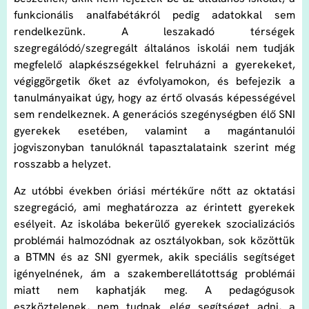
funkcionális analfabétákról pedig adatokkal sem
rendelkezünk. A leszakadó térségek
szegregálódó/szegregált általános iskolái nem tudják
megfelelő alapkészségekkel felruházni a gyerekeket,
végiggörgetik őket az évfolyamokon, és befejezik a
tanulmányaikat úgy, hogy az értő olvasás képességével
sem rendelkeznek. A generációs szegénységben élő SNI
gyerekek esetében, valamint a magántanulói
jogviszonyban tanulóknál tapasztalataink szerint még
rosszabb a helyzet.
Az utóbbi években óriási mértékűre nőtt az oktatási
szegregáció, ami meghatározza az érintett gyerekek
esélyeit. Az iskolába bekerülő gyerekek szocializációs
problémái halmozódnak az osztályokban, sok közöttük
a BTMN és az SNI gyermek, akik speciális segítséget
igényelnének, ám a szakemberellátottság problémái
miatt nem kaphatják meg. A pedagógusok
eszköztelenek, nem tudnak elég segítséget adni, a