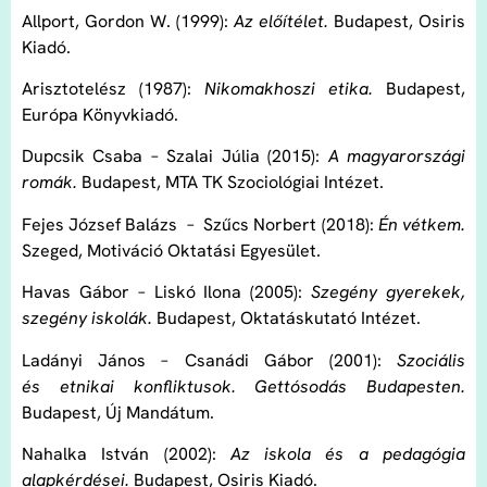
Allport, Gordon W. (1999):
Az előítélet.
Budapest, Osiris
Kiadó.
Arisztotelész (1987):
Nikomakhoszi etika.
Budapest,
Európa Könyvkiadó.
Dupcsik Csaba – Szalai Júlia (2015):
A magyarországi
romák.
Budapest, MTA TK Szociológiai Intézet.
Fejes József Balázs – Szűcs Norbert (2018):
Én vétkem.
Szeged, Motiváció Oktatási Egyesület.
Havas Gábor – Liskó Ilona (2005):
Szegény gyerekek,
szegény iskolák.
Budapest, Oktatáskutató Intézet.
Ladányi János – Csanádi Gábor (2001):
Szociális
és etnikai konfliktusok. Gettósodás Budapesten.
Budapest, Új Mandátum.
Nahalka István (2002):
Az iskola és a pedagógia
alapkérdései.
Budapest, Osiris Kiadó.