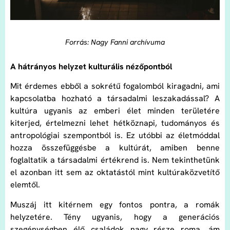
Forrás: Nagy Fanni archívuma
A hátrányos helyzet kulturális nézőpontból
Mit érdemes ebből a sokrétű fogalomból kiragadni, ami
kapcsolatba hozható a társadalmi leszakadással? A
kultúra ugyanis az emberi élet minden területére
kiterjed, értelmezni lehet hétköznapi, tudományos és
antropológiai szempontból is. Ez utóbbi az életmóddal
hozza összefüggésbe a kultúrát, amiben benne
foglaltatik a társadalmi értékrend is. Nem tekinthetünk
el azonban itt sem az oktatástól mint kultúraközvetítő
elemtől.
Muszáj itt kitérnem egy fontos pontra, a romák
helyzetére. Tény ugyanis, hogy a generációs
szegénységben élő családok nagy része roma, ám