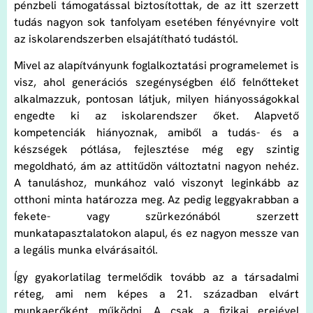
pénzbeli támogatással biztosítottak, de az itt szerzett
tudás nagyon sok tanfolyam esetében fényévnyire volt
az iskolarendszerben elsajátítható tudástól.
Mivel az alapítványunk foglalkoztatási programelemet is
visz, ahol generációs szegénységben élő felnőtteket
alkalmazzuk, pontosan látjuk, milyen hiányosságokkal
engedte ki az iskolarendszer őket. Alapvető
kompetenciák hiányoznak, amiből a tudás- és a
készségek pótlása, fejlesztése még egy szintig
megoldható, ám az attitűdön változtatni nagyon nehéz.
A tanuláshoz, munkához való viszonyt leginkább az
otthoni minta határozza meg. Az pedig leggyakrabban a
fekete- vagy szürkezónából szerzett
munkatapasztalatokon alapul, és ez nagyon messze van
a legális munka elvárásaitól.
Így gyakorlatilag termelődik tovább az a társadalmi
réteg, ami nem képes a 21. században elvárt
munkaerőként működni. A csak a fizikai erejével