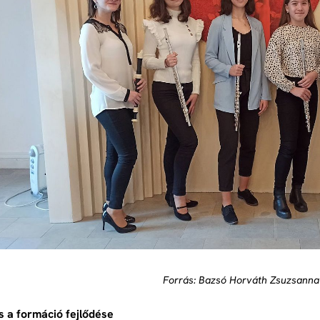
Forrás: Bazsó Horváth Zsuzsann
s a formáció fejlődése