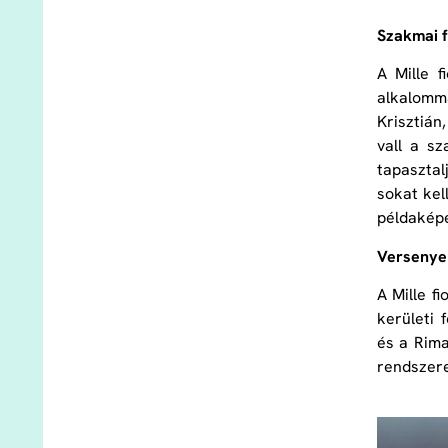
Szakmai f
A Mille 
alkalomm
Krisztián
vall a s
tapasztal
sokat kel
példakép
Verseny
A Mille f
kerületi
és a Rima
rendszere