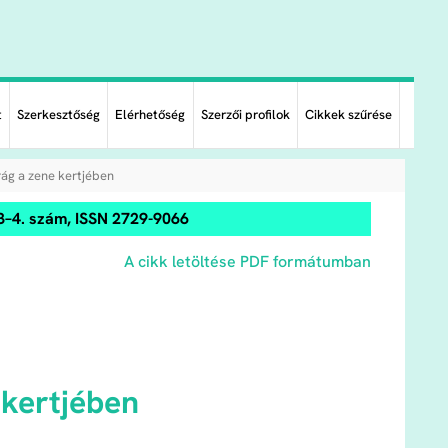
t
Szerkesztőség
Elérhetőség
Szerzői profilok
Cikkek szűrése
irág a zene kertjében
3–4. szám, ISSN 2729-9066
A cikk letöltése PDF formátumban
e kertjében