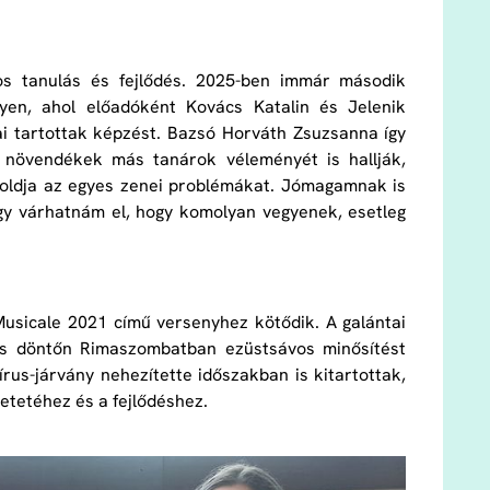
os tanulás és fejlődés. 2025-ben immár második
en, ahol előadóként Kovács Katalin és Jelenik
i tartottak képzést. Bazsó Horváth Zsuzsanna így
a növendékek más tanárok véleményét is hallják,
s oldja az egyes zenei problémákat. Jómagamnak is
gy várhatnám el, hogy komolyan vegyenek, esetleg
Musicale 2021 című versenyhez kötődik. A galántai
gos döntőn Rimaszombatban ezüstsávos minősítést
rus-járvány nehezítette időszakban is kitartottak,
etetéhez és a fejlődéshez.