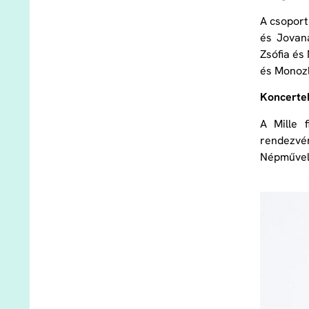
A csoport
és Jovan
Zsófia és
és Monozl
Koncertek
A Mille 
rendezvé
Népművelé