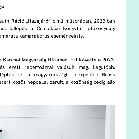
ója
ssuth Rádió „Hazajáró” című műsorában, 2023-ban
es fellépők a Csallóközi Könyvtár jótékonysági
 Camerata kamarakórus eseményein is.
n, a Karcsai Magyarság Házában. Ezt követte a 2023-
s érett repertoárral valósult meg. Legutóbb,
 léptek fel a magyarországi Unexpected Brass
cert közös népdallal zárult, a közönség pedig álló