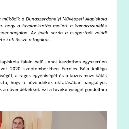
ta működik a Dunaszerdahelyi Művészeti Alapiskola
ja, hogy a fuvolaoktatás mellett a kamarazenélés
ndennapjaiba. Az évek során a csoportból valódi
ete köti össze a tagokat.
apiskola falain belül, ahol kezdetben egyszerűen
nevet 2020 szeptemberében Ferdics Béla kolléga
nűségét, a tagok egyéniségét és a közös muzsikálás
ozta, hogy a növendékek oktatásában hangsúlyos
k a növendékekkel. Ezt a tevékenységet gondoltam