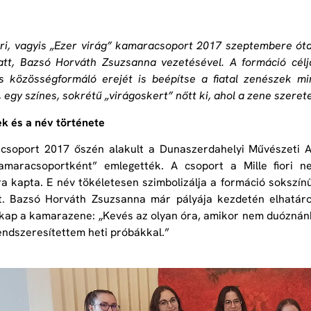
iori, vagyis „Ezer virág” kamaracsoport 2017 szeptembere ó
att, Bazsó Horváth Zsuzsanna vezetésével. A formáció cél
s közösségformáló erejét is beépítse a fiatal zenészek mi
 egy színes, sokrétű „virágoskert” nőtt ki, ahol a zene szeret
k és a név története
soport 2017 őszén alakult a Dunaszerdahelyi Művészeti Al
kamaracsoportként” emlegették. A csoport a Mille fiori 
ra kapta. E név tökéletesen szimbolizálja a formáció sokszí
t. Bazsó Horváth Zsuzsanna már pályája kezdetén elhatár
kap a kamarazene: „Kevés az olyan óra, amikor nem duóznán
endszeresítettem heti próbákkal.”