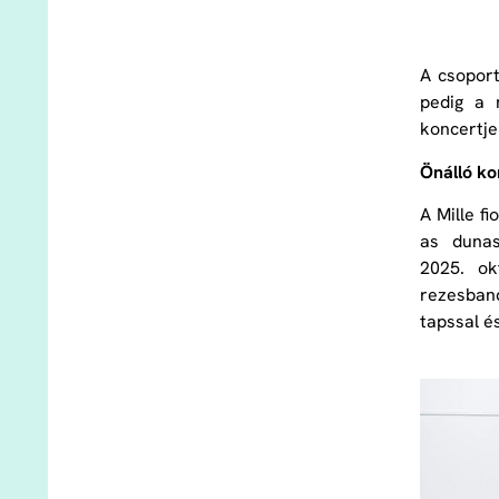
A csopor
pedig a 
koncertje
Önálló ko
A Mille f
as dunas
2025. ok
rezesband
tapssal és