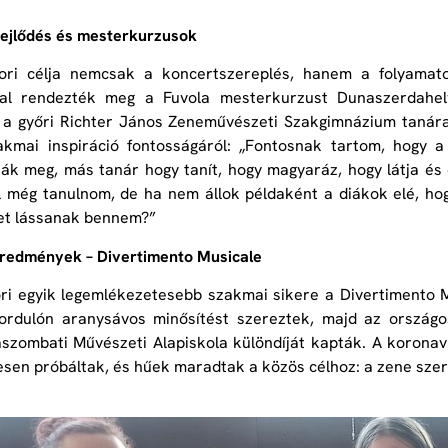
ejlődés és mesterkurzusok
fiori célja nemcsak a koncertszereplés, hanem a folyamat
al rendezték meg a Fuvola mesterkurzust Dunaszerdahely
, a győri Richter János Zeneművészeti Szakgimnázium tanára
zakmai inspiráció fontosságáról: „Fontosnak tartom, hogy 
ják meg, más tanár hogy tanít, hogy magyaráz, hogy látja é
l még tanulnom, de ha nem állok példaként a diákok elé, ho
et lássanak bennem?”
eredmények
–
Divertimento Musicale
iori egyik legemlékezetesebb szakmai sikere a Divertimento 
 fordulón aranysávos minősítést szereztek, majd az orszá
szombati Művészeti Alapiskola különdíját kapták. A koronaví
sen próbáltak, és hűek maradtak a közös célhoz: a zene szer