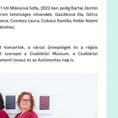
21-től Miškeová Sofia, 2022-ben pedig Bartal Jázmin
rom tehetséges növendék, Gazdíková Ela, Görcs
ebeca, Csenkey Laura, Csíkász Kamilla, Kollár Noémi
déséhez.
ett koncertek, a városi ünnepségek és a régiós
ött szerepel a Csallóközi Múzeum, a Csallóközi
amenti tavasz és az Autómentes nap is.