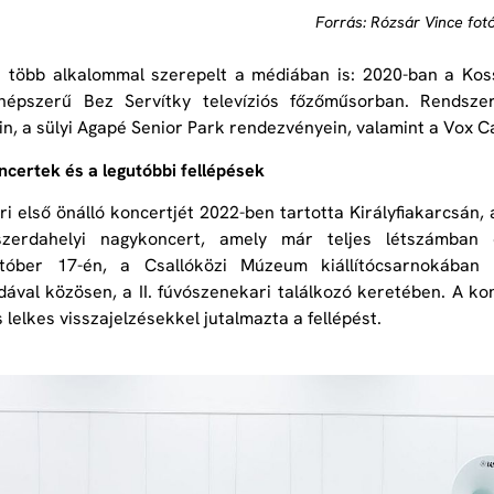
Forrás: Rózsár Vince fot
t több alkalommal szerepelt a médiában is: 2020-ban a Ko
népszerű Bez Servítky televíziós főzőműsorban. Rendszer
in, a sülyi Agapé Senior Park rendezvényein, valamint a Vox
ncertek és a legutóbbi fellépések
iori első önálló koncertjét 2022-ben tartotta Királyfiakarcsá
zerdahelyi nagykoncert, amely már teljes létszámban é
tóber 17-én, a Csallóközi Múzeum kiállítócsarnokában
ával közösen, a II. fúvószenekari találkozó keretében. A kon
 lelkes visszajelzésekkel jutalmazta a fellépést.