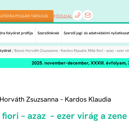
KATEDRA POLGÁRI TÁRSULÁS
FŐOLDAL
ra folyóirat profilja
Szerzőinknek
Szerzői jogi- és adatvédelmi nyilatkoza
lyóirat
/ Bazsó Horváth Zsuzsanna – Kardos Klaudia: Mille fiori – azaz – ezer v
2025. november–december, XXXIII. évfolyam, 
Horváth Zsuzsanna – Kardos Klaudia
 fiori – azaz – ezer virág a zen