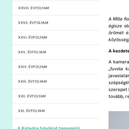
XXVIII. ÉVFOLYAM
A Mille f
XXVII. ÉVFOLYAM
égisze al
örömét é
XXVI. ÉVFOLYAM
közösség,
A kezdete
XXV. ÉVFOLYAM
A kamarac
XXIV. ÉVFOLYAM
„fuvola 
javaslatá
XXIII. ÉVFOLYAM
szépségé
szerepet 
tovább, r
XXII. ÉVFOLYAM
XXI. ÉVFOLYAM
A Katedra folyóirat támogatói