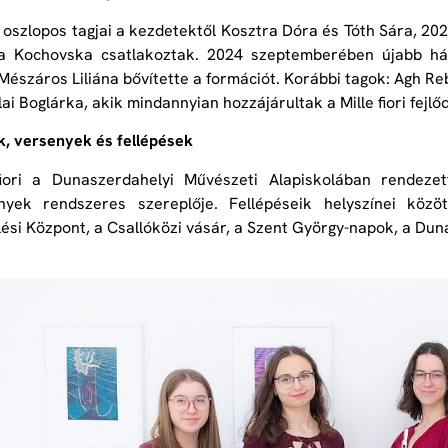
 oszlopos tagjai a kezdetektől Kosztra Dóra és Tóth Sára, 20
a Kochovska csatlakoztak. 2024 szeptemberében újabb há
 Mészáros Liliána bővítette a formációt. Korábbi tagok: Agh R
ai Boglárka, akik mindannyian hozzájárultak a Mille fiori fejlő
, versenyek és fellépések
fiori a Dunaszerdahelyi Művészeti Alapiskolában rendez
nyek rendszeres szereplője. Fellépéseik helyszínei köz
si Központ, a Csallóközi vásár, a Szent György-napok, a Dun