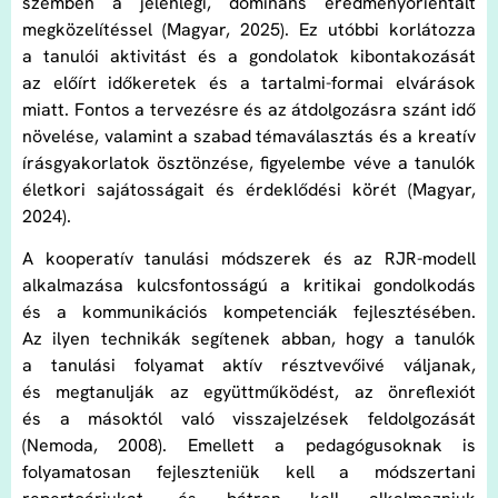
szemben a jelenlegi, domináns eredményorientált
megközelítéssel (Magyar, 2025). Ez utóbbi korlátozza
a tanulói aktivitást és a gondolatok kibontakozását
az előírt időkeretek és a tartalmi-formai elvárások
miatt. Fontos a tervezésre és az átdolgozásra szánt idő
növelése, valamint a szabad témaválasztás és a kreatív
írásgyakorlatok ösztönzése, figyelembe véve a tanulók
életkori sajátosságait és érdeklődési körét (Magyar,
2024).
A kooperatív tanulási módszerek és az RJR-modell
alkalmazása kulcsfontosságú a kritikai gondolkodás
és a kommunikációs kompetenciák fejlesztésében.
Az ilyen technikák segítenek abban, hogy a tanulók
a tanulási folyamat aktív résztvevőivé váljanak,
és megtanulják az együttműködést, az önreflexiót
és a másoktól való visszajelzések feldolgozását
(Nemoda, 2008). Emellett a pedagógusoknak is
folyamatosan fejleszteniük kell a módszertani