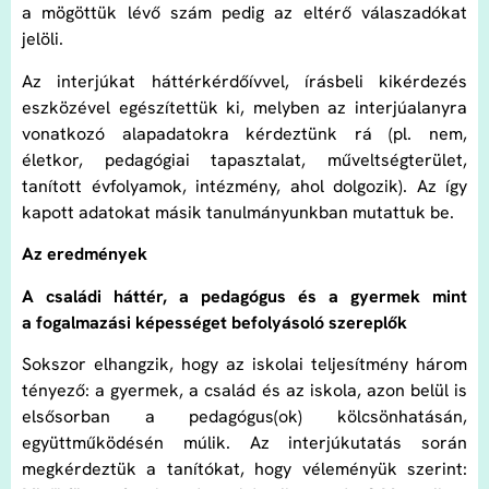
a mögöttük lévő szám pedig az eltérő válaszadókat
jelöli.
Az interjúkat háttérkérdőívvel, írásbeli kikérdezés
eszközével egészítettük ki, melyben az interjúalanyra
vonatkozó alapadatokra kérdeztünk rá (pl. nem,
életkor, pedagógiai tapasztalat, műveltségterület,
tanított évfolyamok, intézmény, ahol dolgozik). Az így
kapott adatokat másik tanulmányunkban mutattuk be.
Az eredmények
A családi háttér, a pedagógus és a gyermek mint
a fogalmazási képességet befolyásoló szereplők
Sokszor elhangzik, hogy az iskolai teljesítmény három
tényező: a gyermek, a család és az iskola, azon belül is
elsősorban a pedagógus(ok) kölcsönhatásán,
együttműködésén múlik. Az interjúkutatás során
megkérdeztük a tanítókat, hogy véleményük szerint: