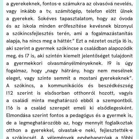
a gyerekeknek, fontos-e számukra az olvasóvá nevelés,
vagy inkább a tv, számítógép, telefon előtt ülnek
a gyerekek. Sokéves tapasztalatom, hogy az óvoda
és az iskola minden erőfeszítése kevésnek bizonyul
a szókincsfejlesztés terén, ami a fogalmazástanítás
alapja, ha nincs meg a háttér.” Ezt a nézetet osztja I6 is,
aki szerint a gyermek szókincse a családban alapozódik
meg, és I7 is, aki szintén kiemelt jelentőséget tulajdonít
a gyermekkori olvasmányélményeknek. I9 is úgy
fogalmaz, hogy „nagy hátrány, hogy nem mesélnek
eleget, vagy szinte semmit a mostani gyerekeknek”.
A szókincs, a kommunikációs és beszédkészség
I12 szerint is elsősorban otthonról hozott, vagyis
a családi minta meghatározó ebből a szempontból.
I16 is a család szerepét emeli ki elsődlegesként.
Elmondása szerint fontos a pedagógus és a gyermek is,
de a legmeghatározóbb az, hogy mennyit foglalkoztak
otthon a gyerekkel, olvastak-e neki, fejlesztették-e
a szókincsét. A vélemények egybehangzóak a többi