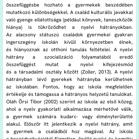
összefüggésbe hozható a gyermekek beszédében
mutatkozó különbségekkel. A család kulturális javakkal
való gyenge ellátottsága (például könyvek, taneszközök
hiánya) is tükröződhet a nyelvi hátrányokban.
Az alacsony státuszú családok gyermekei gyakran
ingerszegény iskolán kívüli környezetben élnek,
és hiányoznak az otthoni tanulás feltételei. A nyelvi
hátrány a szocializáció folyamatából eredő
összefüggést mutat a nyelvi kifejezésmód
és a társadalmi osztály között (Zoller, 2013). A nyelvi
hátrányban lévő gyerekek hátrányba kerülhetnek
az iskolában. Fontos, hogy az iskola megfelelően
értékelje és támogassa a hátrányos helyzetű tanulókat.
Oláh Örsi Tibor (2002) szerint az iskola az első közeg,
ahol a nyelv gyakorlati alkalmazása mérhetővé válik,
a gyermek számára kudarc- vagy élményterületté
alakul. Először itt jelentkezik a nyelvi hátrány, amit
a gyermek a családból hoz magával. Az iskola
a beszédszituációtól független, önálló nyelvi és kognitív