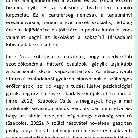
Ehhez elengedhetetlen a szülők és az iskola közötti
bizalmi, nyílt és a kölcsönös tiszteleten alapuló
kapcsolat. Ez a partnerség nemcsak a tanulmányi
eredményekre, hanem a gyermekek szociális, illetőleg
érzelmi fejlődésére és jóllétére is pozitív hatással van,
valamint segíti az iskolákat a sokszínű társadalmi
kihívások kezelésében.
Imre Nóra kutatásai rámutatnak, hogy a kedvezőbb
szocioökonómiai hátterű családok igénylik leginkább
a szorosabb iskolai kapcsolattartást. Az alacsonyabb
státuszú családoknál gyakran hiányoznak a szükséges
erőforrások, az idő vagy a tudás, illetve pszichológiai
gátak, negatív élmények akadályozhatják a bevonódást
(Imre, 2022). Szabolcs Csilla is megjegyzi, hogy a mai
szülőknek kevesebb idejük van, és bár nem elvárás,
hogy az iskola neveljen, mégis nagy szükség van rá
(Szabolcs, 2022). A szülői részvétel növelése igazoltan
javítja a gyermek tanulmányi eredményeit és csökkenti
a lemorzsolódás kockázatát. Emellett a gyermek jólléte