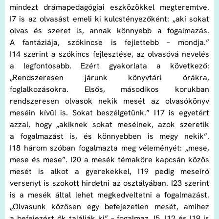
mindezt drámapedagógiai eszközökkel megteremtve.
I7 is az olvasást emeli ki kulcstényezőként: „aki sokat
olvas és szeret is, annak könnyebb a fogalmazás.
A fantáziája, szókincse is fejlettebb – mondja.”
I14 szerint a szókincs fejlesztése, az olvasóvá nevelés
a legfontosabb. Ezért gyakorlata a következő:
„Rendszeresen járunk könyvtári órákra,
foglalkozásokra. Elsős, másodikos korukban
rendszeresen olvasok nekik mesét az olvasókönyv
meséin kívül is. Sokat beszélgetünk.” I17 is egyetért
azzal, hogy „akiknek sokat mesélnek, azok szeretik
a fogalmazást is, és könnyebben is megy nekik”.
I18 három szóban fogalmazta meg véleményét: „mese,
mese és mese”. I20 a mesék témaköre kapcsán közös
mesét is alkot a gyerekekkel, I19 pedig meseíró
versenyt is szokott hirdetni az osztályában. I23 szerint
is a mesék által lehet megkedveltetni a fogalmazást.
„Olvasunk közösen egy befejezetlen mesét, amihez
a befejezést ők találják ki” – fogalmaz. I5, I12 és I19 is