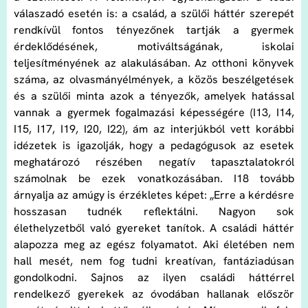
válaszadó esetén is: a család, a szülői háttér szerepét
rendkívül fontos tényezőnek tartják a gyermek
érdeklődésének, motiváltságának, iskolai
teljesítményének az alakulásában. Az otthoni könyvek
száma, az olvasmányélmények, a közös beszélgetések
és a szülői minta azok a tényezők, amelyek hatással
vannak a gyermek fogalmazási képességére (I13, I14,
I15, I17, I19, I20, I22), ám az interjúkból vett korábbi
idézetek is igazolják, hogy a pedagógusok az esetek
meghatározó részében negatív tapasztalatokról
számolnak be ezek vonatkozásában. I18 tovább
árnyalja az amúgy is érzékletes képet: „Erre a kérdésre
hosszasan tudnék reflektálni. Nagyon sok
élethelyzetből való gyereket tanítok. A családi háttér
alapozza meg az egész folyamatot. Aki életében nem
hall mesét, nem fog tudni kreatívan, fantáziadúsan
gondolkodni. Sajnos az ilyen családi háttérrel
rendelkező gyerekek az óvodában hallanak először