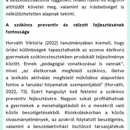
attitűdöt követel meg, valamint az írásbeliséget is
nélkülözhetetlen alapnak tekinti.
A szókincs preventív és célzott fejlesztésének
fontossága
Horváth Viktória (2022) tanulmányában kiemeli, hogy
óriási különbségek tapasztalhatók az azonos életkorú
gyermekek szókincstesztekben produkált teljesítménye
között. Ennek „pedagógiai vonatkozásai is vannak”,
mivel „az életkornak megfelelő szókincs, illetve
a lexikális aktiválás megfelelő működése alapvetően
fontos a tanulási folyamatok szempontjából” (Horváth,
2022, 73). Ezért hangsúlyt kell fektetni a szókincs
preventív fejlesztésére. Nagyon sokat profitálhatnak
a gyermekek a mesehallgatásból és a mesékről való
közös beszélgetésekből. Kisiskoláskorban a közös
olvasmányélmények, az azokról folytatott beszélgetés,
valamint a beszédaktivitást ösztönző társasjátékok