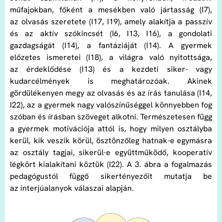
műfajokban, főként a mesékben való jártasság (I7),
az olvasás szeretete (I17, I19), amely alakítja a passzív
és az aktív szókincsét (I6, I13, I16), a gondolati
gazdagságát (I14), a fantáziáját (I14). A gyermek
előzetes ismeretei (I18), a világra való nyitottsága,
az érdeklődése (I13) és a kezdeti siker- vagy
kudarcélmények is meghatározóak. Akinek
gördülékenyen megy az olvasás és az írás tanulása (I14,
I22), az a gyermek nagy valószínűséggel könnyebben fog
szóban és írásban szöveget alkotni. Természetesen függ
a gyermek motivációja attól is, hogy milyen osztályba
kerül, kik veszik körül, ösztönzőleg hatnak-e egymásra
az osztály tagjai, sikerül-e együttműködő, kooperatív
légkört kialakítani köztük (I22). A 3. ábra a fogalmazás
pedagógustól függő sikertényezőit mutatja be
az interjúalanyok válaszai alapján.