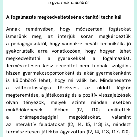
a gyermek oldaláról
A fogalmazás megkedveltetésének tanítói technikái
Annak reményében, hogy módszertani fogásokat
ismerünk meg, az interjúk során megkérdeztük
a pedagógusoktól, hogy vannak-e bevált technikáik, jó
gyakorlataik arra vonatkozóan, hogy hogyan lehet
megkedveltetni a gyerekekkel a fogalmazást.
Természetesen kész recepttel nem tudnak szolgálni,
hiszen gyermekcsoportonként és akár gyermekenként
is különböző lehet, hogy mi válik be. Mindenesetre
a változatosságra törekvés, az oldott légkör
megteremtése, a játékosság és a pozitív visszajelzések
olyan tényezők, melyek szinte minden esetben
működőképesek. Többen (I2, I10) említették
a drámapedagógiai megoldásokat, valamint
az interaktív feladatokat (I2, I4, I5, I13) is, mindezt
természetesen játékba ágyazottan (I2, I4, I13, I17, I20).