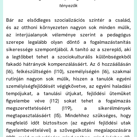
tényezők
Bár az elsődleges szocializációs színtér a család,
és az otthoni környezeten nagyon sok minden múlik,
az interjúalanyok véleménye szerint a pedagógus
szerepe legalább olyan döntő a fogalmazástanítás
sikeressége szempontjából. A tanító az a szereplő, aki
a legtöbbet tehet a szociokulturális különbségekből
fakadó hátrányok kompenzálásáért. Az ő hozzáállásán
(I6), felkészültségén (I10), személyiségén (I6), szakmai
rutinján nagyon sok múlik, hiszen a tanulók egyéni
személyiségfejlődését végigkövetve, az egyéni haladási
tempójukat, a tanulási útjukat, fejlődési ütemüket
figyelembe véve (I12) sokat tehet a fogalmazás
megszerettetéséért (I19), a sikerélmények
megtapasztalásáért (I5). Mindehhez szükséges, hogy
megfelelő időt biztosítson (az egyéni fejlődési utak
figyelembevételével) a szövegalkotás megalapozására