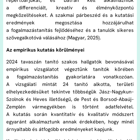
repertoárjukat, és bátran kell alkalmazniuk
a differenciált, kreatív és élményközpontú
megközelítéseket. A szakmai párbeszéd és a kutatási
eredmények megosztása hozzájárulhat
a fogalmazástanítás fejlődéséhez és a tanulók sikeres
szövegalkotóvá válásához (Magyar, 2025).
Az empirikus kutatás körülményei
2024 tavaszán tanító szakos hallgatók bevonásával
empirikus vizsgálatot végeztünk tanítók körében
a fogalmazástanítás gyakorlatára vonatkozóan.
A vizsgálati mintát 24 tanító alkotta, területi
elhelyezkedésüket tekintve többségük Jász–Nagykun–
Szolnok és Heves illetőségű, de Pest és Borsod–Abaúj–
Zemplén vármegyékben is történt adatfelvétel.
A kutatás során kvantitatív és kvalitatív módszert
egyaránt alkalmaztunk annak érdekében, hogy minél
árnyaltabb és átfogóbb eredményeket kapjunk.