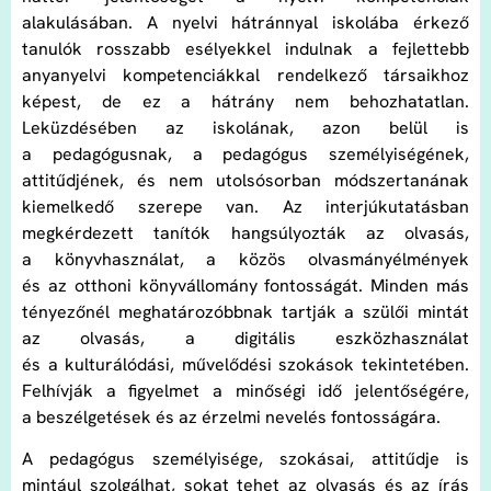
alakulásában. A nyelvi hátránnyal iskolába érkező
tanulók rosszabb esélyekkel indulnak a fejlettebb
anyanyelvi kompetenciákkal rendelkező társaikhoz
képest, de ez a hátrány nem behozhatatlan.
Leküzdésében az iskolának, azon belül is
a pedagógusnak, a pedagógus személyiségének,
attitűdjének, és nem utolsósorban módszertanának
kiemelkedő szerepe van. Az interjúkutatásban
megkérdezett tanítók hangsúlyozták az olvasás,
a könyvhasználat, a közös olvasmányélmények
és az otthoni könyvállomány fontosságát. Minden más
tényezőnél meghatározóbbnak tartják a szülői mintát
az olvasás, a digitális eszközhasználat
és a kulturálódási, művelődési szokások tekintetében.
Felhívják a figyelmet a minőségi idő jelentőségére,
a beszélgetések és az érzelmi nevelés fontosságára.
A pedagógus személyisége, szokásai, attitűdje is
mintául szolgálhat, sokat tehet az olvasás és az írás