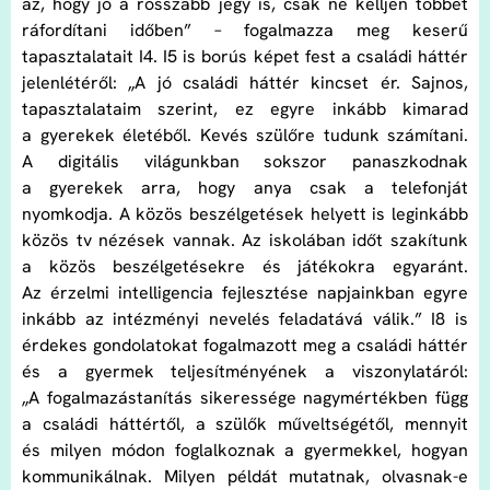
az, hogy jó a rosszabb jegy is, csak ne kelljen többet
ráfordítani időben” – fogalmazza meg keserű
tapasztalatait I4. I5 is borús képet fest a családi háttér
jelenlétéről: „A jó családi háttér kincset ér. Sajnos,
tapasztalataim szerint, ez egyre inkább kimarad
a gyerekek életéből. Kevés szülőre tudunk számítani.
A digitális világunkban sokszor panaszkodnak
a gyerekek arra, hogy anya csak a telefonját
nyomkodja. A közös beszélgetések helyett is leginkább
közös tv nézések vannak. Az iskolában időt szakítunk
a közös beszélgetésekre és játékokra egyaránt.
Az érzelmi intelligencia fejlesztése napjainkban egyre
inkább az intézményi nevelés feladatává válik.” I8 is
érdekes gondolatokat fogalmazott meg a családi háttér
és a gyermek teljesítményének a viszonylatáról:
„A fogalmazástanítás sikeressége nagymértékben függ
a családi háttértől, a szülők műveltségétől, mennyit
és milyen módon foglalkoznak a gyermekkel, hogyan
kommunikálnak. Milyen példát mutatnak, olvasnak-e