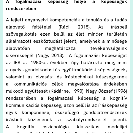
A fogalmazási képesség helye a képességek
rendszerében
A fejlett anyanyelvi kompetenciák a tanulás és a tudás
alapvető feltételei (Rádi, 2018). Az írásbeli
szövegalkotás ezen belül az élet minden területén
alkalmazott eszköztudást jelent, amelynek a minősége
alapvetően meghatározza tevékenységeink
sikerességét (Nagy, 2013). A fogalmazási képességet
az IEA az 1980-as években úgy határozta meg, mint
a nyelvi, gondolkodási és együttműködési képességnek,
valamint az olvasás- és írástechnikai készségeknek
a kommunikációs célok megvalósítása érdekében
működő együttesét (Kádárné, 1990). Nagy József (1996)
rendszerében a fogalmazási képesség a kognitív
kommunikációs képesség, azon belül is az írásképesség
egyik komponense, összefüggő gondolatrendszerek
írásbeli közlésének a szabályrendszerét jelenti.
A kognitív pszichológia klasszikus modelljei