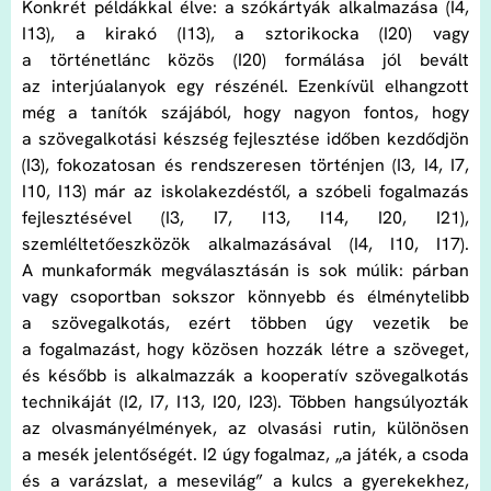
Konkrét példákkal élve: a szókártyák alkalmazása (I4,
I13), a kirakó (I13), a sztorikocka (I20) vagy
a történetlánc közös (I20) formálása jól bevált
az interjúalanyok egy részénél. Ezenkívül elhangzott
még a tanítók szájából, hogy nagyon fontos, hogy
a szövegalkotási készség fejlesztése időben kezdődjön
(I3), fokozatosan és rendszeresen történjen (I3, I4, I7,
I10, I13) már az iskolakezdéstől, a szóbeli fogalmazás
fejlesztésével (I3, I7, I13, I14, I20, I21),
szemléltetőeszközök alkalmazásával (I4, I10, I17).
A munkaformák megválasztásán is sok múlik: párban
vagy csoportban sokszor könnyebb és élménytelibb
a szövegalkotás, ezért többen úgy vezetik be
a fogalmazást, hogy közösen hozzák létre a szöveget,
és később is alkalmazzák a kooperatív szövegalkotás
technikáját (I2, I7, I13, I20, I23). Többen hangsúlyozták
az olvasmányélmények, az olvasási rutin, különösen
a mesék jelentőségét. I2 úgy fogalmaz, „a játék, a csoda
és a varázslat, a mesevilág” a kulcs a gyerekekhez,