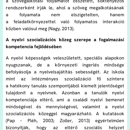
a szövegalkotási folyamatot összetett, soktényezős
rendszerként írják le, ahol a szöveg megalkotásának
a folyamata nem elszigetelten, hanem
a feladatkörnyezettel való folyamatos interakció
közben valósul meg (Nagy, 2013).
A nyelvi szocializációs közeg szerepe a fogalmazási
kompetencia fejlődésében
A nyelvi képességek veleszületett, speciális alapokon
nyugszanak, de a környezeti ingerlés minősége
befolyásolja a nyelvelsajátítás sebességét. Az iskola
mint az intézményes szocializáció fő színtere
a hatékony tanulás szempontjából kiemelt jelentőséget
tulajdonít a nyelvnek. Azonban a tanulók nyelvi
kompetenciája eltérő, ami a családi nyelvi bemenet
minőségével és mennyiségével, valamint a nyelvi
szocializációs közeggel magyarázható. A kutatások
(Pap – Pléh, 2003; Zoller, 2013) egyértelműen
bizonyítják, hogy az eltérő szociális helyzet