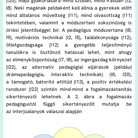
(I20), majd gyakorlására mind szóban, mind írásban (I3,
I8). Neki magának példaként kell állnia a gyerekek előtt
mind általános műveltség (I11), mind olvasottság (I11)
tekintetében, valamint a módszertani sokszínűség is
óriási jelentőséggel bír. A pedagógus módszertana (I8,
I9), motivációs technikái (I2, I5), találékonysága (I12),
ötletgazdagsága (I12) a gyengébb teljesítményű
tanulókra is ösztönző hatással lehet, mint ahogy
az élményközpontúság (I7, I8), az ingergazdag környezet
(I22), az alternatív pedagógiai eljárások (például
drámapedagógia, interaktív technikák) (I8, I20),
a támogató, bátorító attitűd (I13), a pozitív értékelési
rendszer (I22) szintén mind-mind a fogalmazástanítás
sikertényezői lehetnek. A 2. ábra a fogalmazás
pedagógustól függő sikertényezőit mutatja be
az interjúalanyok válaszai alapján