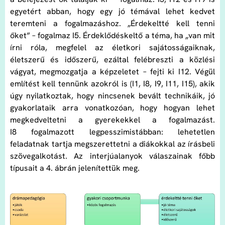
egyetért abban, hogy egy jó témával lehet kedvet
teremteni a fogalmazáshoz. „Érdekeltté kell tenni
őket” – fogalmaz I5. Érdeklődéskeltő a téma, ha „van mit
írni róla, megfelel az életkori sajátosságaiknak,
életszerű és időszerű, ezáltal felébreszti a közlési
vágyat, megmozgatja a képzeletet – fejti ki I12. Végül
említést kell tennünk azokról is (I1, I8, I9, I11, I15), akik
úgy nyilatkoztak, hogy nincsenek bevált technikáik, jó
gyakorlataik arra vonatkozóan, hogy hogyan lehet
megkedveltetni a gyerekekkel a fogalmazást.
I8 fogalmazott legpesszimistábban: lehetetlen
feladatnak tartja megszerettetni a diákokkal az írásbeli
szövegalkotást. Az interjúalanyok válaszainak főbb
típusait a 4. ábrán jelenítettük meg.