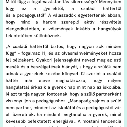
Mitől függ a fogalmazástanítás sikeressége? Mennyiben
függ ez a gyerektől, a családi háttértől
és a pedagógustól? A válaszadók egyetértenek abban,
hogy mind a három szereplő aktív részvétele
elengedhetetlen, a vélemények inkább a hangsúlyok
tekintetében különböznek.
„A családi háttértől biztos, hogy nagyon sok minden
függ” – fogalmaz I1, és az olvasmányélményeket hozza
fel példaként. Gyakori jelenségként nevezi meg az esti
mesék és a beszélgetések hiányát, s hogy a szülők nem
adnak a gyerekek kezébe könyvet. I2 szerint a családi
háttér már eleve meghatározza, hogy milyen
hangulattal érkezik a gyerek nap mint nap az iskolába.
I4 azt tartja nagyon fontosnak, hogy a szülő partnerként
viszonyuljon a pedagógushoz. „Manapság sajnos a szülő
nem partner, mindent az iskolától és a pedagógustól vár
el. Szeretnék, ha mindent megtanulna a gyerek, minél
kevesebb befektetett energiával. A mostani tendencia