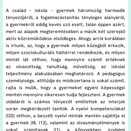
A család – iskola – gyermek háromszög harmadik
tényezőjéről, a fogalmazástanítás tényleges alanyáról,
a gyermekről eddig kevés szó esett, talán éppen azért,
mert az alapok megteremtésében a másik két szereplő
aktív közreműködése elsődleges. Ahogy arról korábban
is írtunk, az, hogy a gyermek milyen közegből érkezik,
milyen szociokulturális háttérrel rendelkezik, és milyen
mintát lát otthon, hogy mennyire számít értéknek
az olvasottság, tanultság, műveltség, az iskolai
teljesítmény alakulásában meghatározó. A pedagógus
személyisége, attitűdje és módszertana is sokat számít,
rajta is múlik, hogy a gyermeket egyéni képességei
mentén mennyire sikeresen tudja fejleszteni. A gyermek
oldaláról is számos tényezőt említettek az interjúk
során megkérdezett tanítók. A nyelvi kompetenciákat
(I20) otthon, a beszélt nyelvi minták mentén sajátítja el
a gyermek (I8, I12), valamint az olvasmányélmények is
sokat számítanak (I1), a könyvekben, irodalmi