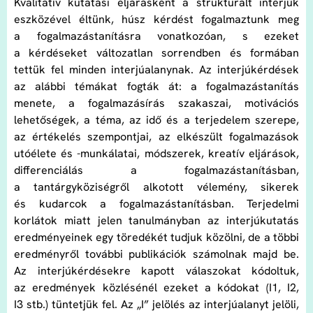
Kvalitatív kutatási eljárásként a strukturált interjúk
eszközével éltünk, húsz kérdést fogalmaztunk meg
a fogalmazástanításra vonatkozóan, s ezeket
a kérdéseket változatlan sorrendben és formában
tettük fel minden interjúalanynak. Az interjúkérdések
az alábbi témákat fogták át: a fogalmazástanítás
menete, a fogalmazásírás szakaszai, motivációs
lehetőségek, a téma, az idő és a terjedelem szerepe,
az értékelés szempontjai, az elkészült fogalmazások
utóélete és -munkálatai, módszerek, kreatív eljárások,
differenciálás a fogalmazástanításban,
a tantárgyköziségről alkotott vélemény, sikerek
és kudarcok a fogalmazástanításban. Terjedelmi
korlátok miatt jelen tanulmányban az interjúkutatás
eredményeinek egy töredékét tudjuk közölni, de a többi
eredményről további publikációk számolnak majd be.
Az interjúkérdésekre kapott válaszokat kódoltuk,
az eredmények közlésénél ezeket a kódokat (I1, I2,
I3 stb.) tüntetjük fel. Az „I” jelölés az interjúalanyt jelöli,