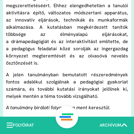
megszerettetéséért. Ehhez elengedhetetlen a tanulói
aktivitásra építő, változatos módszertani apparátus,
az innovatív eljárások, technikák és munkaformák
alkalmazása. A kutatásban megkérdezett tanítók
többsége az élményalapú eljárásokat,
a drámapedagógiát és az interaktivitást említette, de
a pedagógus feladatai közé sorolják az ingergazdag
környezet megteremtését és az olvasóvá nevelés
ösztönzését is.
A jelen tanulmányban bemutatott részeredmények
fontos adalékul szolgálnak a pedagógiai gyakorlat
számára, és további kutatási irányokat jelölnek ki,
melyek mentén a téma tovább vizsgálható.
A tanulmány bírálati folyamaton ment keresztül.
FOLYÓIRAT
ARCHÍVUM
Felhasznált irodalom