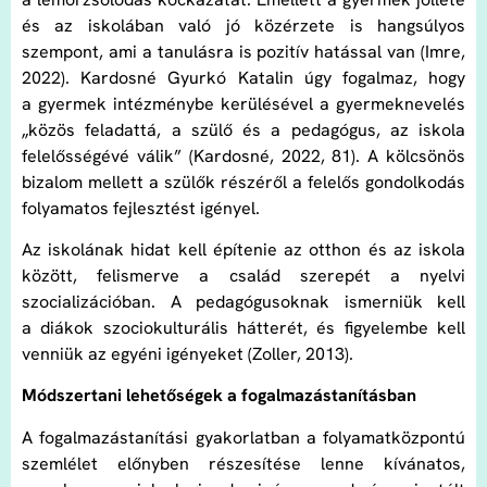
és az iskolában való jó közérzete is hangsúlyos
szempont, ami a tanulásra is pozitív hatással van (Imre,
2022). Kardosné Gyurkó Katalin úgy fogalmaz, hogy
a gyermek intézménybe kerülésével a gyermeknevelés
„közös feladattá, a szülő és a pedagógus, az iskola
felelősségévé válik” (Kardosné, 2022, 81). A kölcsönös
bizalom mellett a szülők részéről a felelős gondolkodás
folyamatos fejlesztést igényel.
Az iskolának hidat kell építenie az otthon és az iskola
között, felismerve a család szerepét a nyelvi
szocializációban. A pedagógusoknak ismerniük kell
a diákok szociokulturális hátterét, és figyelembe kell
venniük az egyéni igényeket (Zoller, 2013).
Módszertani lehetőségek a fogalmazástanításban
A fogalmazástanítási gyakorlatban a folyamatközpontú
szemlélet előnyben részesítése lenne kívánatos,