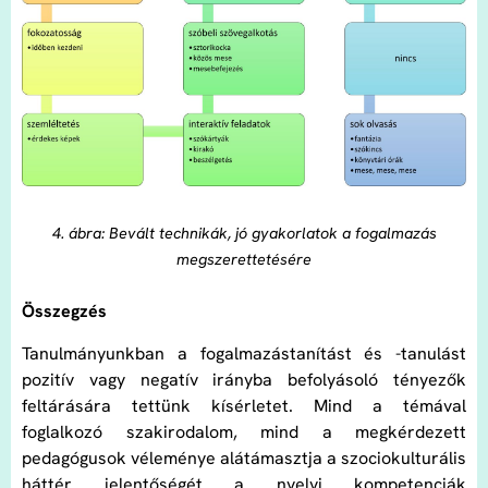
4. ábra: Bevált technikák, jó gyakorlatok a fogalmazás
megszerettetésére
Összegzés
Tanulmányunkban a fogalmazástanítást és -tanulást
pozitív vagy negatív irányba befolyásoló tényezők
feltárására tettünk kísérletet. Mind a témával
foglalkozó szakirodalom, mind a megkérdezett
pedagógusok véleménye alátámasztja a szociokulturális
háttér jelentőségét a nyelvi kompetenciák