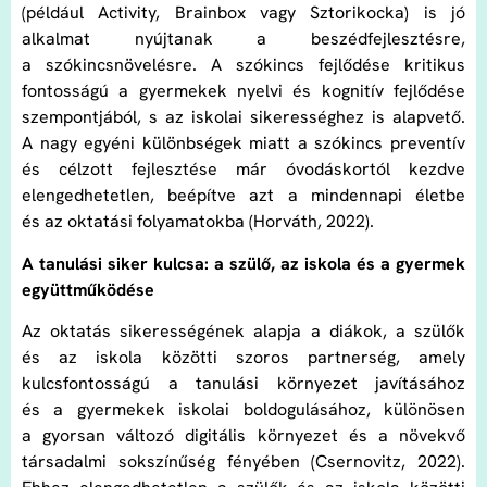
(például Activity, Brainbox vagy Sztorikocka) is jó
alkalmat nyújtanak a beszédfejlesztésre,
a szókincsnövelésre. A szókincs fejlődése kritikus
fontosságú a gyermekek nyelvi és kognitív fejlődése
szempontjából, s az iskolai sikerességhez is alapvető.
A nagy egyéni különbségek miatt a szókincs preventív
és célzott fejlesztése már óvodáskortól kezdve
elengedhetetlen, beépítve azt a mindennapi életbe
és az oktatási folyamatokba (Horváth, 2022).
A tanulási siker kulcsa: a szülő, az iskola és a gyermek
együttműködése
Az oktatás sikerességének alapja a diákok, a szülők
és az iskola közötti szoros partnerség, amely
kulcsfontosságú a tanulási környezet javításához
és a gyermekek iskolai boldogulásához, különösen
a gyorsan változó digitális környezet és a növekvő
társadalmi sokszínűség fényében (Csernovitz, 2022).