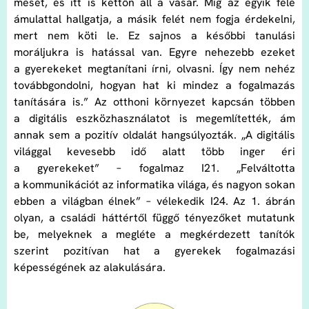
mesét, és itt is kettőn áll a vásár. Míg az egyik fele
ámulattal hallgatja, a másik felét nem fogja érdekelni,
mert nem köti le. Ez sajnos a későbbi tanulási
moráljukra is hatással van. Egyre nehezebb ezeket
a gyerekeket megtanítani írni, olvasni. Így nem nehéz
továbbgondolni, hogyan hat ki mindez a fogalmazás
tanítására is.” Az otthoni környezet kapcsán többen
a digitális eszközhasználatot is megemlítették, ám
annak sem a pozitív oldalát hangsúlyozták. „A digitális
világgal kevesebb idő alatt több inger éri
a gyerekeket” – fogalmaz I21. „Felváltotta
a kommunikációt az informatika világa, és nagyon sokan
ebben a világban élnek” – vélekedik I24. Az 1. ábrán
olyan, a családi háttértől függő tényezőket mutatunk
be, melyeknek a megléte a megkérdezett tanítók
szerint pozitívan hat a gyerekek fogalmazási
képességének az alakulására.