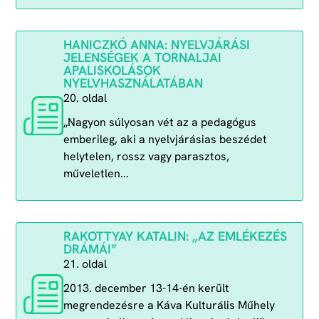
HANICZKÓ ANNA: NYELVJÁRÁSI
JELENSÉGEK A TORNALJAI
APALISKOLÁSOK
NYELVHASZNÁLATÁBAN
20. oldal
„Nagyon súlyosan vét az a pedagógus
emberileg, aki a nyelvjárásias beszédet
helytelen, rossz vagy parasztos,
műveletlen...
RAKOTTYAY KATALIN: „AZ EMLÉKEZÉS
DRÁMÁI”
21. oldal
2013. december 13-14-én került
megrendezésre a Káva Kulturális Műhely