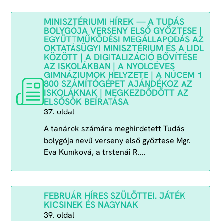
MINISZTÉRIUMI HÍREK — A TUDÁS
BOLYGÓJA VERSENY ELSŐ GYŐZTESE |
EGYÜTTMŰKÖDÉSI MEGÁLLAPODÁS AZ
OKTATÁSÜGYI MINISZTÉRIUM ÉS A LIDL
KÖZÖTT | A DIGITALIZÁCIÓ BŐVÍTÉSE
AZ ISKOLÁKBAN | A NYOLCÉVES
GIMNÁZIUMOK HELYZETE | A NÚCEM 1
800 SZÁMÍTÓGÉPET AJÁNDÉKOZ AZ
ISKOLÁKNAK | MEGKEZDŐDÖTT AZ
ELSŐSÖK BEÍRATÁSA
37. oldal
A tanárok számára meghirdetett Tudás
bolygója nevű verseny első győztese Mgr.
Eva Kuníková, a trstenái R....
FEBRUÁR HÍRES SZÜLÖTTEI. JÁTÉK
KICSINEK ÉS NAGYNAK
39. oldal