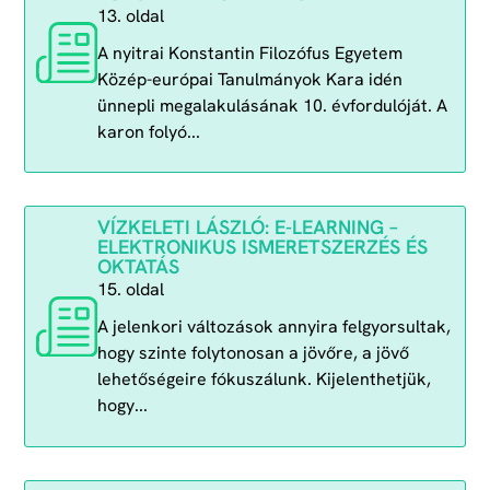
13. oldal
A nyitrai Konstantin Filozófus Egyetem
Közép-európai Tanulmányok Kara idén
ünnepli megalakulásának 10. évfordulóját. A
karon folyó...
VÍZKELETI LÁSZLÓ: E-LEARNING –
ELEKTRONIKUS ISMERETSZERZÉS ÉS
OKTATÁS
15. oldal
A jelenkori változások annyira felgyorsultak,
hogy szinte folytonosan a jövőre, a jövő
lehetőségeire fókuszálunk. Kijelenthetjük,
hogy...