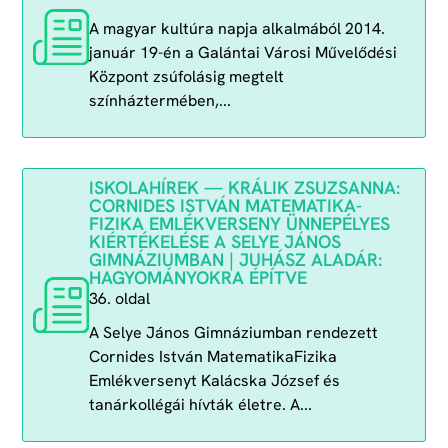
A magyar kultúra napja alkalmából 2014.
január 19-én a Galántai Városi Művelődési
Központ zsúfolásig megtelt
színháztermében,...
ISKOLAHÍREK — KRÁLIK ZSUZSANNA:
CORNIDES ISTVÁN MATEMATIKA-
FIZIKA EMLÉKVERSENY ÜNNEPÉLYES
KIÉRTÉKELÉSE A SELYE JÁNOS
GIMNÁZIUMBAN | JUHÁSZ ALADÁR:
HAGYOMÁNYOKRA ÉPÍTVE
36. oldal
A Selye János Gimnáziumban rendezett
Cornides István MatematikaFizika
Emlékversenyt Kalácska József és
tanárkollégái hívták életre. A...