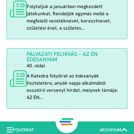
Folytatjuk a januárban megkezdett
játékunkat. Rendeljék egymás mellé a
megfelelő vezetéknevet, keresztnevet,
születési évet, a születés...
PÁLYÁZATI FELHÍVÁS – AZ ÉN
ÉDESANYÁM
40. oldal
A Katedra folyóirat az édesanyák
tiszteletére, anyák napja alkalmából
esszéíró versenyt hirdet, melynek témája:
AZ ÉN...
FOLYÓIRAT
ARCHÍVUM
COPYRIGHT © KATEDRA POLGÁRI TÁRSULÁS, 2023 | POWERED BY Akᵒ visual