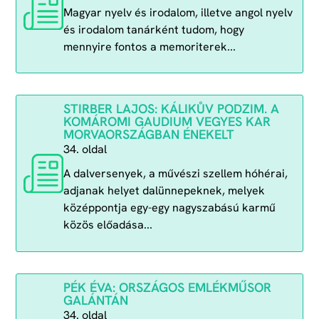
Magyar nyelv és irodalom, illetve angol nyelv
és irodalom tanárként tudom, hogy
mennyire fontos a memoriterek...
STIRBER LAJOS: KÁLIKŮV PODZIM. A
KOMÁROMI GAUDIUM VEGYES KAR
MORVAORSZÁGBAN ÉNEKELT
34. oldal
A dalversenyek, a művészi szellem hóhérai,
adjanak helyet dalünnepeknek, melyek
középpontja egy-egy nagyszabású karmű
közös előadása...
PÉK ÉVA: ORSZÁGOS EMLÉKMŰSOR
GALÁNTÁN
34. oldal