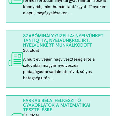
természettudományi tárgyat tanítani sokkal
könnyebb, mint humán tantárgyat. Tényeken
alapul, megfigyeléseken,...
SZABÓMIHÁLY GIZELLA: NYELVÜNKET
TANÍTOTTA, NYELVÜNKRŐL ÍRT,
NYELVÜNKÉRT MUNKÁLKODOTT
30. oldal
A múlt év végén nagy veszteség érte a
szlovákiai magyar nyelvészés
pedagógustársadalmat: rövid, súlyos
betegség után...
FARKAS BÉLA: FELKÉSZÍTŐ
GYAKORLATOK A MATEMATIKAI
TESZTELÉSRE
31. oldal