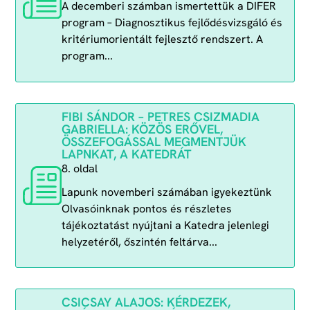
A decemberi számban ismertettük a DIFER
program – Diagnosztikus fejlődésvizsgáló és
kritériumorientált fejlesztő rendszert. A
program...
FIBI SÁNDOR – PETRES CSIZMADIA
GABRIELLA: KÖZÖS ERŐVEL,
ÖSSZEFOGÁSSAL MEGMENTJÜK
LAPNKAT, A KATEDRÁT
8. oldal
Lapunk novemberi számában igyekeztünk
Olvasóinknak pontos és részletes
tájékoztatást nyújtani a Katedra jelenlegi
helyzetéről, őszintén feltárva...
CSICSAY ALAJOS: KÉRDEZEK,