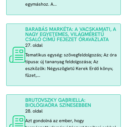
egymáshoz. A...
BARABÁS MARKÉTA: A VACSKAMATI, A
NAGY EGYETEMES, VILÁGMÉRETŰ
CSALÓ CÍMŰ FEJEZET ÓRAVÁZLATA
27. oldal
Tematikus egység: szövegfeldolgozás; Az óra
típusa: új tananyag feldolgozása; Az
eszközök: Négyszögletű Kerek Erdő könyv,
füzet,...
BRUTOVSZKY GABRIELLA:
BIOLÓGIAÓRA SZÍNESEBBEN
28. oldal
Azt gondolná az ember, hogy