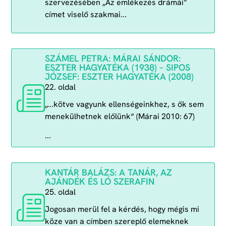
szervezésében „Az emlékezés drámái”
címet viselő szakmai...
SZÁMEL PETRA: MÁRAI SÁNDOR:
ESZTER HAGYATÉKA (1938) – SIPOS
JÓZSEF: ESZTER HAGYATÉKA (2008)
22. oldal
„…kötve vagyunk ellenségeinkhez, s ők sem
menekülhetnek előlünk“ (Márai 2010: 67)
...
KANTÁR BALÁZS: A TANÁR, AZ
AJÁNDÉK ÉS LÓ SZERAFIN
25. oldal
Jogosan merül fel a kérdés, hogy mégis mi
köze van a címben szereplő elemeknek