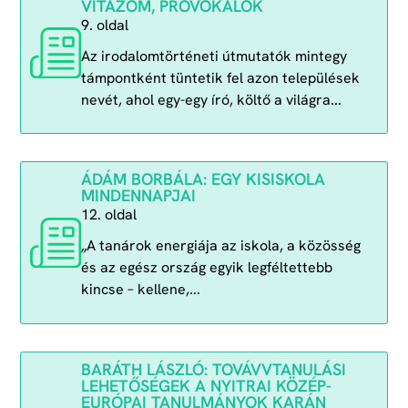
VITÁZOM, PROVOKÁLOK
9. oldal
Az irodalomtörténeti útmutatók mintegy
támpontként tüntetik fel azon települések
nevét, ahol egy-egy író, költő a világra...
ÁDÁM BORBÁLA: EGY KISISKOLA
MINDENNAPJAI
12. oldal
„A tanárok energiája az iskola, a közösség
és az egész ország egyik legféltettebb
kincse – kellene,...
BARÁTH LÁSZLÓ: TOVÁVVTANULÁSI
LEHETŐSÉGEK A NYITRAI KÖZÉP-
EURÓPAI TANULMÁNYOK KARÁN