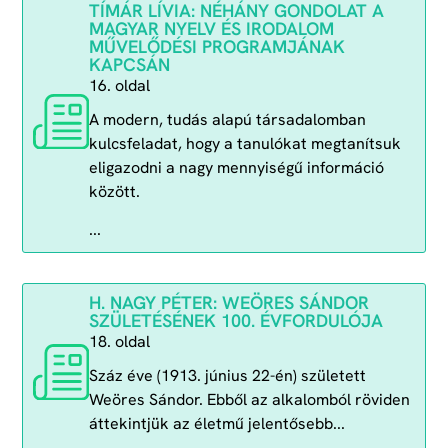
TÍMÁR LÍVIA: NÉHÁNY GONDOLAT A
MAGYAR NYELV ÉS IRODALOM
MŰVELŐDÉSI PROGRAMJÁNAK
KAPCSÁN
16. oldal
A modern, tudás alapú társadalomban
kulcsfeladat, hogy a tanulókat megtanítsuk
eligazodni a nagy mennyiségű információ
között.
...
H. NAGY PÉTER: WEÖRES SÁNDOR
SZÜLETÉSÉNEK 100. ÉVFORDULÓJA
18. oldal
Száz éve (1913. június 22-én) született
Weöres Sándor. Ebből az alkalomból röviden
áttekintjük az életmű jelentősebb...