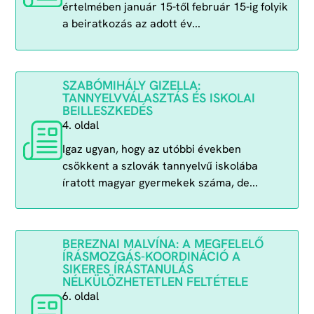
értelmében január 15-től február 15-ig folyik
a beiratkozás az adott év...
SZABÓMIHÁLY GIZELLA:
TANNYELVVÁLASZTÁS ÉS ISKOLAI
BEILLESZKEDÉS
4. oldal
Igaz ugyan, hogy az utóbbi években
csökkent a szlovák tannyelvű iskolába
íratott magyar gyermekek száma, de...
BEREZNAI MALVÍNA: A MEGFELELŐ
ÍRÁSMOZGÁS-KOORDINÁCIÓ A
SIKERES ÍRÁSTANULÁS
NÉLKÜLÖZHETETLEN FELTÉTELE
6. oldal