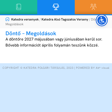
Katedra versenyek
/
Katedra Alsó Tagozatos Verseny
/ Döntő –
Megoldások
Döntő – Megoldások
A döntőre 2027 májusában vagy júniusában kerül sor.
Bővebb információt április folyamán teszünk közzé.
COPYRIGHT © KATEDRA POLGÁRI TÁRSULÁS, 2023 | POWERED BY Akᵒ visual