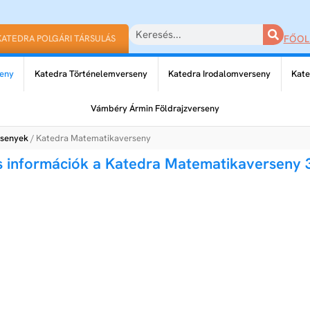
KATEDRA POLGÁRI TÁRSULÁS
FŐOL
eny
Katedra Történelemverseny
Katedra Irodalomverseny
Kate
Vámbéry Ármin Földrajzverseny
rsenyek
/ Katedra Matematikaverseny
s információk a Katedra Matematikaverseny 