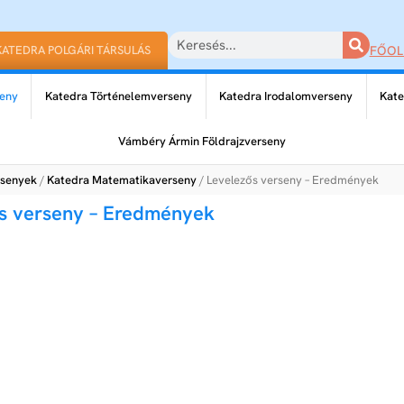
KATEDRA POLGÁRI TÁRSULÁS
FŐOL
eny
Katedra Történelemverseny
Katedra Irodalomverseny
Kate
Vámbéry Ármin Földrajzverseny
rsenyek
/
Katedra Matematikaverseny
/ Levelezős verseny – Eredmények
s verseny – Eredmények