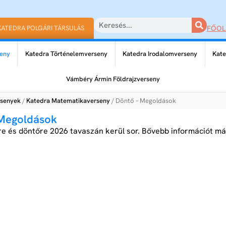
KATEDRA POLGÁRI TÁRSULÁS
FŐOL
eny
Katedra Történelemverseny
Katedra Irodalomverseny
Kate
Vámbéry Ármin Földrajzverseny
rsenyek
/
Katedra Matematikaverseny
/ Döntő – Megoldások
 Megoldások
re és döntőre 2026 tavaszán kerül sor. Bővebb információt má