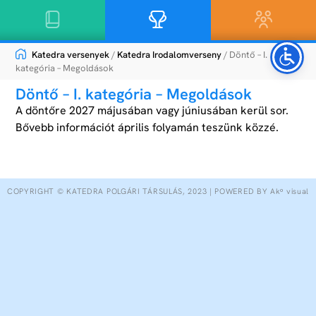
Katedra versenyek
/
Katedra Irodalomverseny
/ Döntő – I.
kategória – Megoldások
Döntő – I. kategória – Megoldások
A döntőre 2027 májusában vagy júniusában kerül sor.
Bővebb információt április folyamán teszünk közzé.
COPYRIGHT © KATEDRA POLGÁRI TÁRSULÁS, 2023 | POWERED BY Akᵒ visual