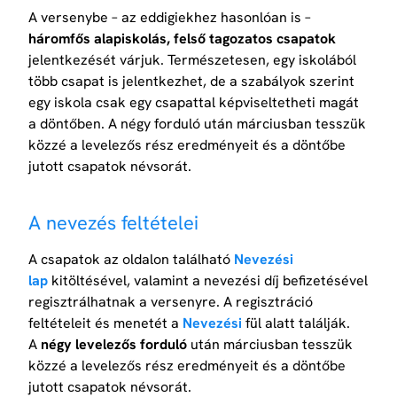
A versenybe – az eddigiekhez hasonlóan is –
háromfős alapiskolás, felső tagozatos csapatok
jelentkezését várjuk. Természetesen, egy iskolából
több csapat is jelentkezhet, de a szabályok szerint
egy iskola csak egy csapattal képviseltetheti magát
a döntőben. A négy forduló után márciusban tesszük
közzé a levelezős rész eredményeit és a döntőbe
jutott csapatok névsorát.
A nevezés feltételei
A csapatok az oldalon található
Nevezési
lap
kitöltésével, valamint a nevezési díj befizetésével
regisztrálhatnak a versenyre. A regisztráció
feltételeit és menetét a
Nevezési
fül alatt találják.
A
négy levelezős forduló
után márciusban tesszük
közzé a levelezős rész eredményeit és a döntőbe
jutott csapatok névsorát.