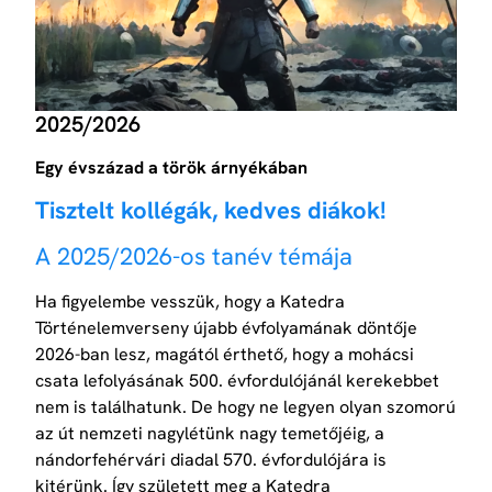
2025/2026
Egy évszázad a török árnyékában
Tisztelt kollégák, kedves diákok!
A 2025/2026-os tanév témája
Ha figyelembe vesszük, hogy a Katedra
Történelemverseny újabb évfolyamának döntője
2026-ban lesz, magától érthető, hogy a mohácsi
csata lefolyásának 500. évfordulójánál kerekebbet
nem is találhatunk. De hogy ne legyen olyan szomorú
az út nemzeti nagylétünk nagy temetőjéig, a
nándorfehérvári diadal 570. évfordulójára is
kitérünk. Így született meg a Katedra