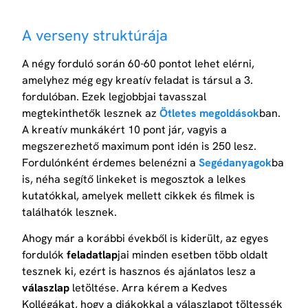
A verseny struktúrája
A négy forduló során 60-60 pontot lehet elérni,
amelyhez még egy kreatív feladat is társul a 3.
fordulóban. Ezek legjobbjai tavasszal
megtekinthetők lesznek az
Ötletes megoldások
ban.
A kreatív munkákért 10 pont jár, vagyis a
megszerezhető maximum pont idén is 250 lesz.
Fordulónként érdemes belenézni a
Segédanyagok
ba
is, néha segítő linkeket is megosztok a lelkes
kutatókkal, amelyek mellett cikkek és filmek is
találhatók lesznek.
Ahogy már a korábbi évekből is kiderült, az egyes
fordulók
feladatlap
jai minden esetben több oldalt
tesznek ki, ezért is hasznos és ajánlatos lesz a
válaszlap
letöltése. Arra kérem a Kedves
Kollégákat, hogy a diákokkal a válaszlapot töltessék