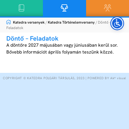
Katedra versenyek
/
Katedra Történelemverseny
/ Döntő –
Feladatok
Döntő – Feladatok
A döntőre 2027 májusában vagy júniusában kerül sor.
Bővebb információt április folyamán teszünk közzé.
COPYRIGHT © KATEDRA POLGÁRI TÁRSULÁS, 2023 | POWERED BY Akᵒ visual