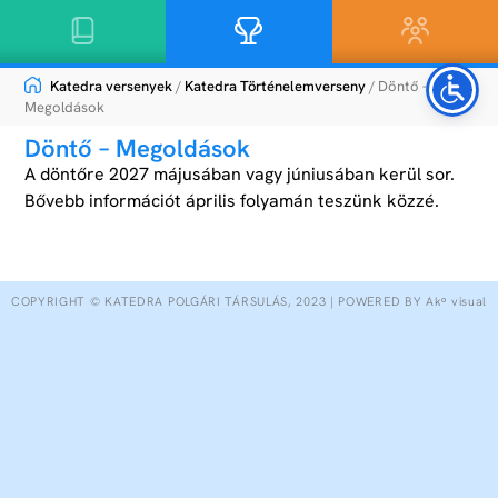
Katedra versenyek
/
Katedra Történelemverseny
/ Döntő –
Megoldások
Döntő – Megoldások
A döntőre 2027 májusában vagy júniusában kerül sor.
Bővebb információt április folyamán teszünk közzé.
COPYRIGHT © KATEDRA POLGÁRI TÁRSULÁS, 2023 | POWERED BY Akᵒ visual