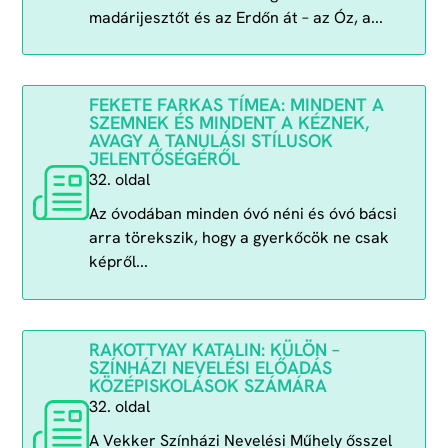
madárijesztőt és az Erdőn át – az Óz, a...
FEKETE FARKAS TÍMEA: MINDENT A
SZEMNEK ÉS MINDENT A KÉZNEK,
AVAGY A TANULÁSI STÍLUSOK
JELENTŐSÉGÉRŐL
32. oldal
Az óvodában minden óvó néni és óvó bácsi
arra törekszik, hogy a gyerkőcök ne csak
képről...
RAKOTTYAY KATALIN: KÜLÖN –
SZÍNHÁZI NEVELÉSI ELŐADÁS
KÖZÉPISKOLÁSOK SZÁMÁRA
32. oldal
A Vekker Színházi Nevelési Műhely ősszel