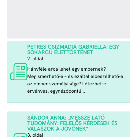
PETRES CSIZMADIA GABRIELLA: EGY
SOKARCÚ ÉLETTÖRTÉNET
2. oldal
Hányféle arca lehet egy embernek?
Megismerhető-e – és ezáltal elbeszélhető-e
az ember személyisége? Létezhet-e
érvényes, egynézőpontú...
SÁNDOR ANNA: „MESSZE LÁTÓ
TUDOMÁNY: FELELŐS KÉRDÉSEK ÉS
VÁLASZOK A JÖVŐNEK“
3. oldal