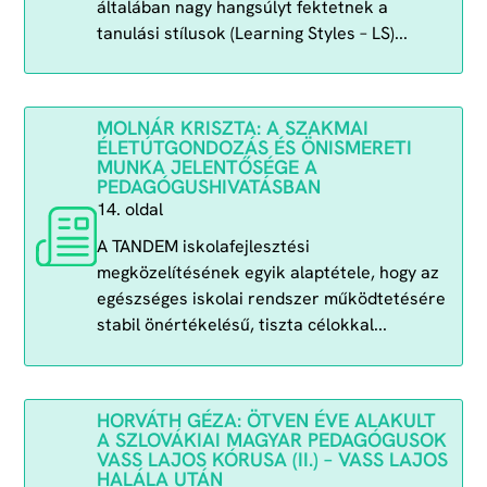
általában nagy hangsúlyt fektetnek a
tanulási stílusok (Learning Styles – LS)...
MOLNÁR KRISZTA: A SZAKMAI
ÉLETÚTGONDOZÁS ÉS ÖNISMERETI
MUNKA JELENTŐSÉGE A
PEDAGÓGUSHIVATÁSBAN
14. oldal
A TANDEM iskolafejlesztési
megközelítésének egyik alaptétele, hogy az
egészséges iskolai rendszer működtetésére
stabil önértékelésű, tiszta célokkal...
HORVÁTH GÉZA: ÖTVEN ÉVE ALAKULT
A SZLOVÁKIAI MAGYAR PEDAGÓGUSOK
VASS LAJOS KÓRUSA (II.) – VASS LAJOS
HALÁLA UTÁN