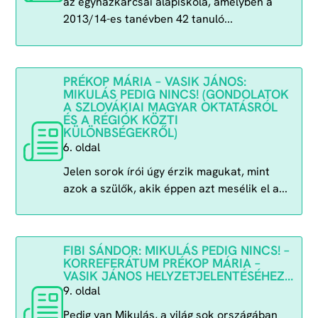
az egyházkarcsai alapiskola, amelyben a
2013/14-es tanévben 42 tanuló...
PRÉKOP MÁRIA – VASIK JÁNOS:
MIKULÁS PEDIG NINCS! (GONDOLATOK
A SZLOVÁKIAI MAGYAR OKTATÁSRÓL
ÉS A RÉGIÓK KÖZTI
KÜLÖNBSÉGEKRŐL)
6. oldal
Jelen sorok írói úgy érzik magukat, mint
azok a szülők, akik éppen azt mesélik el a...
FIBI SÁNDOR: MIKULÁS PEDIG NINCS! –
KORREFERÁTUM PRÉKOP MÁRIA –
VASIK JÁNOS HELYZETJELENTÉSÉHEZ…
9. oldal
Pedig van Mikulás, a világ sok országában