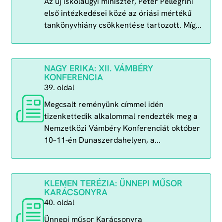
Az új iskolaügyi miniszter, Peter Pellegrini
első intézkedései közé az óriási mértékű
tankönyvhiány csökkentése tartozott. Míg...
NAGY ERIKA: XII. VÁMBÉRY
KONFERENCIA
39. oldal
Megcsalt reményünk címmel idén
tizenkettedik alkalommal rendezték meg a
Nemzetközi Vámbéry Konferenciát október
10–11-én Dunaszerdahelyen, a...
KLEMEN TERÉZIA: ÜNNEPI MŰSOR
KARÁCSONYRA
40. oldal
Ünnepi műsor Karácsonyra