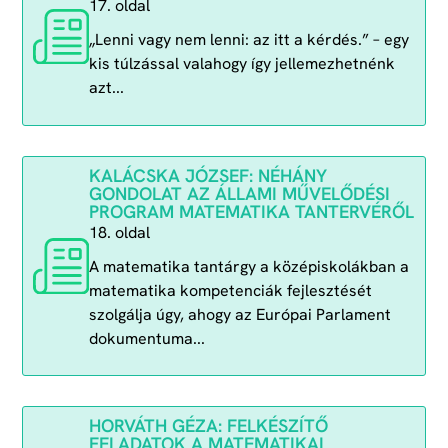
17. oldal
„Lenni vagy nem lenni: az itt a kérdés.” – egy
kis túlzással valahogy így jellemezhetnénk
azt...
KALÁCSKA JÓZSEF: NÉHÁNY
GONDOLAT AZ ÁLLAMI MŰVELŐDÉSI
PROGRAM MATEMATIKA TANTERVÉRŐL
18. oldal
A matematika tantárgy a középiskolákban a
matematika kompetenciák fejlesztését
szolgálja úgy, ahogy az Európai Parlament
dokumentuma...
HORVÁTH GÉZA: FELKÉSZÍTŐ
FELADATOK A MATEMATIKAI