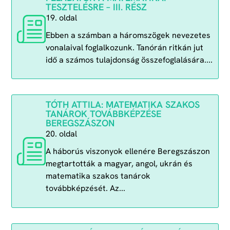
TESZTELÉSRE – III. RÉSZ
19. oldal
Ebben a számban a háromszögek nevezetes
vonalaival foglalkozunk. Tanórán ritkán jut
idő a számos tulajdonság összefoglalására....
TÓTH ATTILA: MATEMATIKA SZAKOS
TANÁROK TOVÁBBKÉPZÉSE
BEREGSZÁSZON
20. oldal
A háborús viszonyok ellenére Beregszászon
megtartották a magyar, angol, ukrán és
matematika szakos tanárok
továbbképzését. Az...