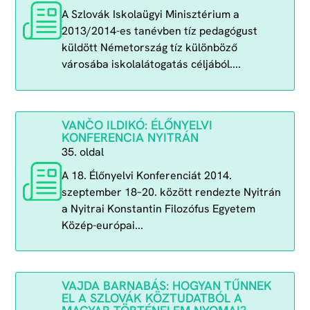
A Szlovák Iskolaügyi Minisztérium a
2013/2014-es tanévben tíz pedagógust
küldött Németország tíz különböző
városába iskolalátogatás céljából....
VANČO ILDIKÓ: ÉLŐNYELVI
KONFERENCIA NYITRÁN
35. oldal
A 18. Élőnyelvi Konferenciát 2014.
szeptember 18–20. között rendezte Nyitrán
a Nyitrai Konstantin Filozófus Egyetem
Közép-európai...
VAJDA BARNABÁS: HOGYAN TŰNNEK
EL A SZLOVÁK KÖZTUDATBÓL A