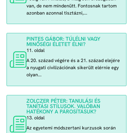
van, de nem mindenütt. Fontosnak tartom
azonban azonnal tisztázni,...
PINTES GÁBOR: TÚLÉLNI VAGY
MINŐSÉGI ÉLETET ÉLNI?
11. oldal
A 20. század végére és a 21. század elejére
a nyugati civilizációnak sikerült elérnie egy
olyan...
ZOLCZER PÉTER: TANULÁSI ÉS
TANÍTÁSI STÍLUSOK. VALÓBAN
HATÉKONY A PÁROSÍTÁSUK?
13. oldal
Az egyetemi módszertani kurzusok során