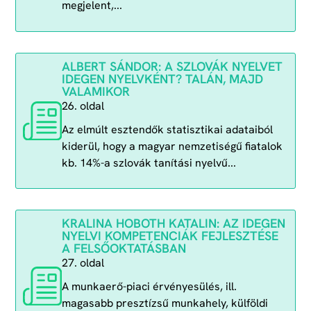
megjelent,...
ALBERT SÁNDOR: A SZLOVÁK NYELVET
IDEGEN NYELVKÉNT? TALÁN, MAJD
VALAMIKOR
26. oldal
Az elmúlt esztendők statisztikai adataiból
kiderül, hogy a magyar nemzetiségű fiatalok
kb. 14%-a szlovák tanítási nyelvű...
KRALINA HOBOTH KATALIN: AZ IDEGEN
NYELVI KOMPETENCIÁK FEJLESZTÉSE
A FELSŐOKTATÁSBAN
27. oldal
A munkaerő-piaci érvényesülés, ill.
magasabb presztízsű munkahely, külföldi