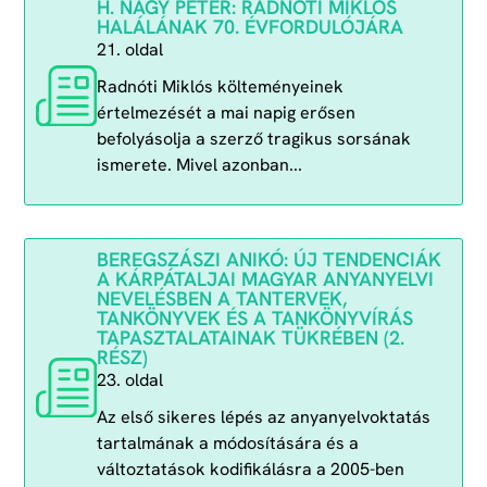
H. NAGY PÉTER: RADNÓTI MIKLÓS
HALÁLÁNAK 70. ÉVFORDULÓJÁRA
21. oldal
Radnóti Miklós költeményeinek
értelmezését a mai napig erősen
befolyásolja a szerző tragikus sorsának
ismerete. Mivel azonban...
BEREGSZÁSZI ANIKÓ: ÚJ TENDENCIÁK
A KÁRPÁTALJAI MAGYAR ANYANYELVI
NEVELÉSBEN A TANTERVEK,
TANKÖNYVEK ÉS A TANKÖNYVÍRÁS
TAPASZTALATAINAK TÜKRÉBEN (2.
RÉSZ)
23. oldal
Az első sikeres lépés az anyanyelvoktatás
tartalmának a módosítására és a
változtatások kodifikálásra a 2005-ben