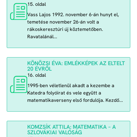
15. oldal
Vass Lajos 1992. november 6-án hunyt el,
temetése november 26-án volt a
rákoskeresztúri új köztemetőben.
Ravatalánál...
KÖNÖZSI ÉVA: EMLÉKKÉPEK AZ ELTELT
20 ÉVRŐL
16. oldal
1995-ben véletlenül akadt a kezembe a
Katedra folyóirat és vele együtt a
matematikaverseny első fordulója. Kezdő...
KOMZSÍK ATTILA: MATEMATIKA – A
SZLOVÁKIAI VALÓSÁG