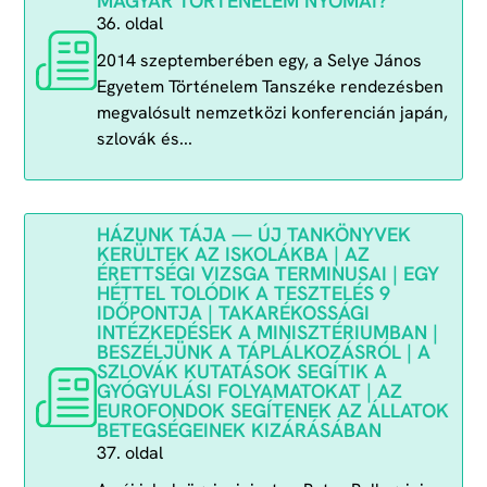
MAGYAR TÖRTÉNELEM NYOMAI?
36. oldal
2014 szeptemberében egy, a Selye János
Egyetem Történelem Tanszéke rendezésben
megvalósult nemzetközi konferencián japán,
szlovák és...
HÁZUNK TÁJA — ÚJ TANKÖNYVEK
KERÜLTEK AZ ISKOLÁKBA | AZ
ÉRETTSÉGI VIZSGA TERMINUSAI | EGY
HÉTTEL TOLÓDIK A TESZTELÉS 9
IDŐPONTJA | TAKARÉKOSSÁGI
INTÉZKEDÉSEK A MINISZTÉRIUMBAN |
BESZÉLJÜNK A TÁPLÁLKOZÁSRÓL | A
SZLOVÁK KUTATÁSOK SEGÍTIK A
GYÓGYULÁSI FOLYAMATOKAT | AZ
EUROFONDOK SEGÍTENEK AZ ÁLLATOK
BETEGSÉGEINEK KIZÁRÁSÁBAN
37. oldal