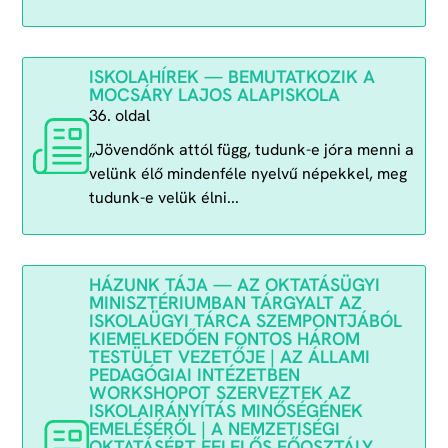
ISKOLAHÍREK — BEMUTATKOZIK A
MOCSÁRY LAJOS ALAPISKOLA
36. oldal
„Jövendőnk attól függ, tudunk-e jóra menni a
velünk élő mindenféle nyelvű népekkel, meg
tudunk-e velük élni...
HÁZUNK TÁJA — AZ OKTATÁSÜGYI
MINISZTÉRIUMBAN TÁRGYALT AZ
ISKOLAÜGYI TÁRCA SZEMPONTJÁBÓL
KIEMELKEDŐEN FONTOS HÁROM
TESTÜLET VEZETŐJE | AZ ÁLLAMI
PEDAGÓGIAI INTÉZETBEN
WORKSHOPOT SZERVEZTEK AZ
ISKOLAIRÁNYÍTÁS MINŐSÉGÉNEK
EMELÉSÉRŐL | A NEMZETISÉGI
OKTATÁSÉRT FELELŐS FŐOSZTÁLY