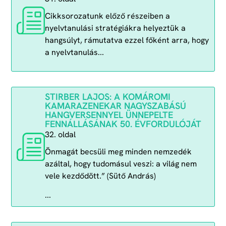
Cikksorozatunk előző részeiben a
nyelvtanulási stratégiákra helyeztük a
hangsúlyt, rámutatva ezzel főként arra, hogy
a nyelvtanulás...
STIRBER LAJOS: A KOMÁROMI
KAMARAZENEKAR NAGYSZABÁSÚ
HANGVERSENNYEL ÜNNEPELTE
FENNÁLLÁSÁNAK 50. ÉVFORDULÓJÁT
32. oldal
Önmagát becsüli meg minden nemzedék
azáltal, hogy tudomásul veszi: a világ nem
vele kezdődött.” (Sütő András)
...