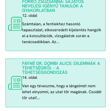
FORRÓ ZSUZSANNA: SAJÁTOS
NEVELÉSI IGÉNYŰ TANULÓK A
GYAKORLATBAN
12. oldal
Számtalan, a fentiekhez hasonló
tapasztalat, elkeseredett kijelentés hangzik
el a konzultációk, vizsgálatok során a
tanácsadókban. Az...
FÁYNÉ DR. DOMBI ALICE: DILEMMÁK A
TEHETSÉGRŐL – A
TEHETSÉGGONDOZÁS
14. oldal
Van egy téveszme, hogy a lángelmét nem
lehet elnyomni, az utat tör magának. Csodát
tör utat!...