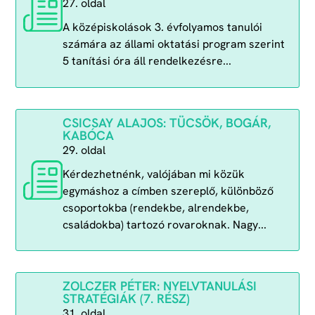
27. oldal
A középiskolások 3. évfolyamos tanulói
számára az állami oktatási program szerint
5 tanítási óra áll rendelkezésre...
CSICSAY ALAJOS: TÜCSÖK, BOGÁR,
KABÓCA
29. oldal
Kérdezhetnénk, valójában mi közük
egymáshoz a címben szereplő, különböző
csoportokba (rendekbe, alrendekbe,
családokba) tartozó rovaroknak. Nagy...
ZOLCZER PÉTER: NYELVTANULÁSI
STRATÉGIÁK (7. RÉSZ)
31. oldal