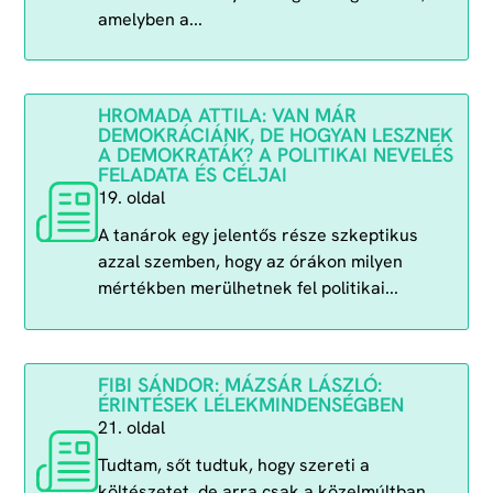
amelyben a...
HROMADA ATTILA: VAN MÁR
DEMOKRÁCIÁNK, DE HOGYAN LESZNEK
A DEMOKRATÁK? A POLITIKAI NEVELÉS
FELADATA ÉS CÉLJAI
19. oldal
A tanárok egy jelentős része szkeptikus
azzal szemben, hogy az órákon milyen
mértékben merülhetnek fel politikai...
FIBI SÁNDOR: MÁZSÁR LÁSZLÓ:
ÉRINTÉSEK LÉLEKMINDENSÉGBEN
21. oldal
Tudtam, sőt tudtuk, hogy szereti a
költészetet, de arra csak a közelmúltban