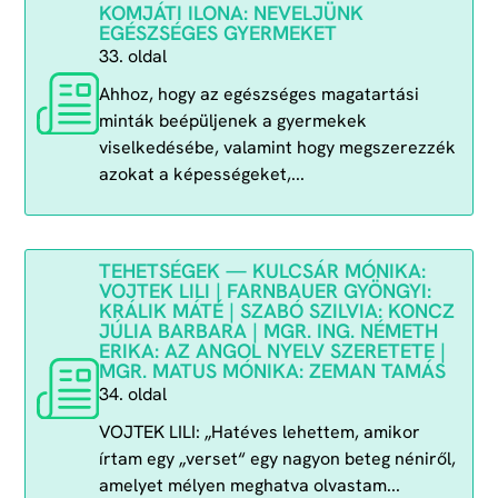
KOMJÁTI ILONA: NEVELJÜNK
EGÉSZSÉGES GYERMEKET
33. oldal
Ahhoz, hogy az egészséges magatartási
minták beépüljenek a gyermekek
viselkedésébe, valamint hogy megszerezzék
azokat a képességeket,...
TEHETSÉGEK — KULCSÁR MÓNIKA:
VOJTEK LILI | FARNBAUER GYÖNGYI:
KRÁLIK MÁTÉ | SZABÓ SZILVIA: KONCZ
JÚLIA BARBARA | MGR. ING. NÉMETH
ERIKA: AZ ANGOL NYELV SZERETETE |
MGR. MATUS MÓNIKA: ZEMAN TAMÁS
34. oldal
VOJTEK LILI: „Hatéves lehettem, amikor
írtam egy „verset“ egy nagyon beteg néniről,
amelyet mélyen meghatva olvastam...