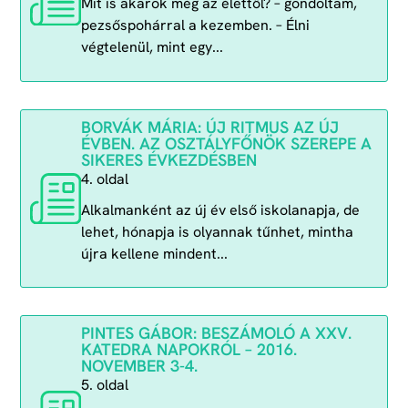
Mit is akarok még az élettől? – gondoltam,
pezsőspohárral a kezemben. – Élni
végtelenül, mint egy...
BORVÁK MÁRIA: ÚJ RITMUS AZ ÚJ
ÉVBEN. AZ OSZTÁLYFŐNÖK SZEREPE A
SIKERES ÉVKEZDÉSBEN
4. oldal
Alkalmanként az új év első iskolanapja, de
lehet, hónapja is olyannak tűnhet, mintha
újra kellene mindent...
PINTES GÁBOR: BESZÁMOLÓ A XXV.
KATEDRA NAPOKRÓL – 2016.
NOVEMBER 3-4.
5. oldal