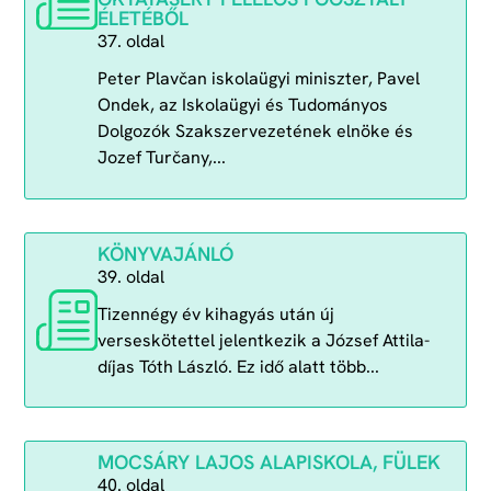
ÉLETÉBŐL
37. oldal
Peter Plavčan iskolaügyi miniszter, Pavel
Ondek, az Iskolaügyi és Tudományos
Dolgozók Szakszervezetének elnöke és
Jozef Turčany,...
KÖNYVAJÁNLÓ
39. oldal
Tizennégy év kihagyás után új
verseskötettel jelentkezik a József Attila-
díjas Tóth László. Ez idő alatt több...
MOCSÁRY LAJOS ALAPISKOLA, FÜLEK
40. oldal