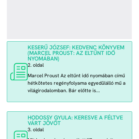
KESERŰ JÓZSEF: KEDVENC KÖNYVEM
(MARCEL PROUST: AZ ELTŰNT IDŐ
NYOMÁBAN)
2. oldal
Marcel Proust Az eltűnt idő nyomában című
hétkötetes regényfolyama egyedülálló mű a
világirodalomban. Bár előtte is...
HODOSSY GYULA: KERESVE A FÉLTVE
VÁRT JÖVŐT
3. oldal