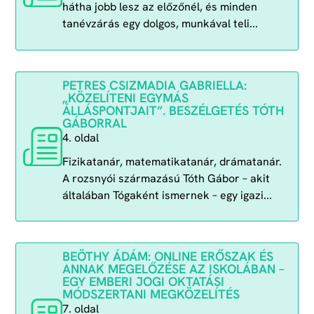
hátha jobb lesz az előzőnél, és minden
tanévzárás egy dolgos, munkával teli...
PETRES CSIZMADIA GABRIELLA:
„KÖZELÍTENI EGYMÁS
ÁLLÁSPONTJAIT”. BESZÉLGETÉS TÓTH
GÁBORRAL
4. oldal
Fizikatanár, matematikatanár, drámatanár.
A rozsnyói származású Tóth Gábor – akit
általában Tógaként ismernek – egy igazi...
BEÖTHY ÁDÁM: ONLINE ERŐSZAK ÉS
ANNAK MEGELŐZÉSE AZ ISKOLÁBAN –
EGY EMBERI JOGI OKTATÁSI
MÓDSZERTANI MEGKÖZELÍTÉS
7. oldal