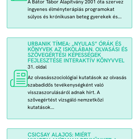
A Bátor Tábor Alapítvány 2001 óta szervez
ingyenes élményterápiás programokat
súlyos és krónikusan beteg gyerekek és...
URBANIK TÍMEA: „NYULAS” ÓRÁK ÉS
KÖNYVEK AZ ISKOLÁBAN. OLVASÁSI ÉS
SZÖVEGÉRTÉSI KÉPESSÉGEK
FEJLESZTÉSE INTERAKTÍV KÖNYVVEL
31. oldal
Az olvasásszociológiai kutatások az olvasás
szabadidős tevékenységként való
visszaszorulásáról adnak hírt. A
szövegértést vizsgáló nemzetközi
kutatások...
CSICSAY ALAJOS: MIÉRT