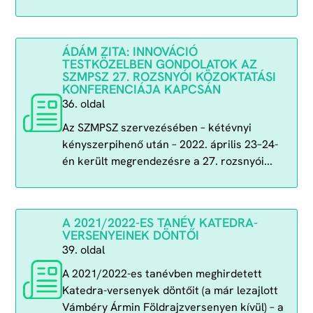
ÁDÁM ZITA: INNOVÁCIÓ
TESTKÖZELBEN GONDOLATOK AZ
SZMPSZ 27. ROZSNYÓI KÖZOKTATÁSI
KONFERENCIÁJA KAPCSÁN
36. oldal
Az SZMPSZ szervezésében – kétévnyi
kényszerpihenő után – 2022. április 23–24-
én került megrendezésre a 27. rozsnyói...
A 2021/2022-ES TANÉV KATEDRA-
VERSENYEINEK DÖNTŐI
39. oldal
A 2021/2022-es tanévben meghirdetett
Katedra-versenyek döntőit (a már lezajlott
Vámbéry Ármin Földrajzversenyen kívül) – a