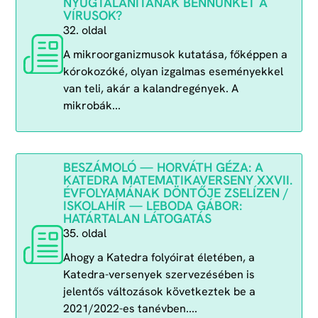
NYUGTALANÍTANAK BENNÜNKET A
VÍRUSOK?
32. oldal
A mikroorganizmusok kutatása, főképpen a
kórokozóké, olyan izgalmas eseményekkel
van teli, akár a kalandregények. A
mikrobák...
BESZÁMOLÓ — HORVÁTH GÉZA: A
KATEDRA MATEMATIKAVERSENY XXVII.
ÉVFOLYAMÁNAK DÖNTŐJE ZSELÍZEN /
ISKOLAHÍR — LEBODA GÁBOR:
HATÁRTALAN LÁTOGATÁS
35. oldal
Ahogy a Katedra folyóirat életében, a
Katedra-versenyek szervezésében is
jelentős változások következtek be a
2021/2022-es tanévben....