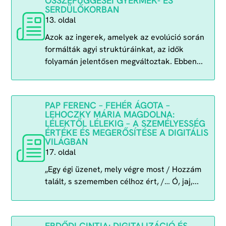
ÖSSZEFÜGGÉSEI GYERMEK- ÉS
SERDÜLŐKORBAN
13. oldal
Azok az ingerek, amelyek az evolúció során
formálták agyi struktúráinkat, az idők
folyamán jelentősen megváltoztak. Ebben...
PAP FERENC – FEHÉR ÁGOTA –
LEHOCZKY MÁRIA MAGDOLNA:
LÉLEKTŐL LÉLEKIG – A SZEMÉLYESSÉG
ÉRTÉKE ÉS MEGERŐSÍTÉSE A DIGITÁLIS
VILÁGBAN
17. oldal
„Egy égi üzenet, mely végre most / Hozzám
talált, s szememben célhoz ért, /… Ó, jaj,...
ERDŐDI CINTIA: DIGITALIZÁCIÓ ÉS