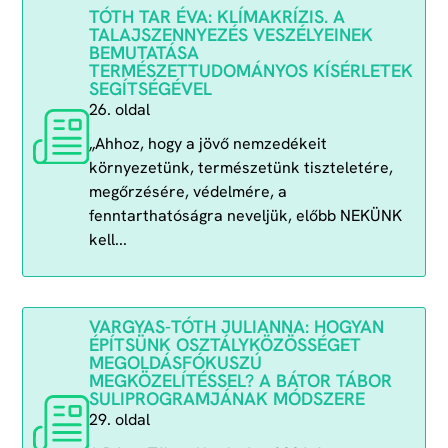
TÓTH TAR ÉVA: KLÍMAKRÍZIS. A
TALAJSZENNYEZÉS VESZÉLYEINEK
BEMUTATÁSA
TERMÉSZETTUDOMÁNYOS KÍSÉRLETEK
SEGÍTSÉGÉVEL
26. oldal
„Ahhoz, hogy a jövő nemzedékeit
környezetünk, természetünk tiszteletére,
megőrzésére, védelmére, a
fenntarthatóságra neveljük, előbb NEKÜNK
kell...
VARGYAS-TÓTH JULIANNA: HOGYAN
ÉPÍTSÜNK OSZTÁLYKÖZÖSSÉGET
MEGOLDÁSFÓKUSZÚ
MEGKÖZELÍTÉSSEL? A BÁTOR TÁBOR
SULIPROGRAMJÁNAK MÓDSZERE
29. oldal