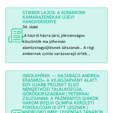
STIRBER LAJOS: A KOMÁROMI
KAMARAZENEKAR ÚJÉVI
HANGVERSENYE
34. oldal
„A házról házra járó, jókívánságos
köszöntők ma jóformán
alamizsnagyűjtésnek látszanak… A régi
embernek szinte varázserejű érték...
ISKOLAHÍREK — HAJABÁCS ANDREA:
ERASMUS+ A VILÁGJÁRVÁNY ALATT.
EGY ÚJABB PROJEKT ELSŐ
NEMZETKÖZI TALÁLKOZÓJA,
GÖRÖGORSZÁGBAN | PETERNAI
ZSUZSANNA: A PÁZMÁNYOS DIÁKOK
HÁROM NYELVI OLIMPIA KERÜLETI
FORDULÓJÁN IS OTT LESZNEK |
ANDRUSKÓ IMRE: LEGENDÁS TANÁROK