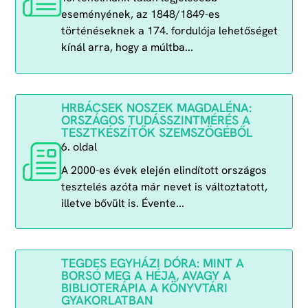
eseményének, az 1848/1849-es
történéseknek a 174. fordulója lehetőséget
kínál arra, hogy a múltba...
HRBÁCSEK NOSZEK MAGDALÉNA:
ORSZÁGOS TUDÁSSZINTMÉRÉS A
TESZTKÉSZÍTŐK SZEMSZÖGÉBŐL
6. oldal
A 2000-es évek elején elindított országos
tesztelés azóta már nevet is változtatott,
illetve bővült is. Évente...
TEGDES EGYHÁZI DÓRA: MINT A
BORSÓ MEG A HÉJA, AVAGY A
BIBLIOTERÁPIA A KÖNYVTÁRI
GYAKORLATBAN