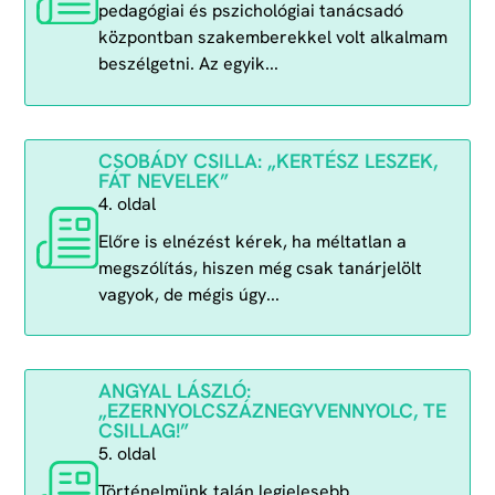
pedagógiai és pszichológiai tanácsadó
központban szakemberekkel volt alkalmam
beszélgetni. Az egyik...
CSOBÁDY CSILLA: „KERTÉSZ LESZEK,
FÁT NEVELEK”
4. oldal
Előre is elnézést kérek, ha méltatlan a
megszólítás, hiszen még csak tanárjelölt
vagyok, de mégis úgy...
ANGYAL LÁSZLÓ:
„EZERNYOLCSZÁZNEGYVENNYOLC, TE
CSILLAG!”
5. oldal
Történelmünk talán legjelesebb