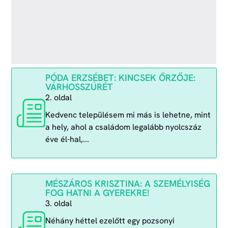
PÓDA ERZSÉBET: KINCSEK ŐRZŐJE:
VÁRHOSSZÚRÉT
2. oldal
Kedvenc településem mi más is lehetne, mint
a hely, ahol a családom legalább nyolcszáz
éve él-hal,...
MÉSZÁROS KRISZTINA: A SZEMÉLYISÉG
FOG HATNI A GYEREKRE!
3. oldal
Néhány héttel ezelőtt egy pozsonyi