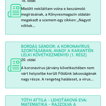
16. oldal
Mielőtt nekiláttam volna e beszámoló
megírásának, a Könyvesmagazin oldalán
megakadt a szemem egy cikken: „Nagyot
nőttek...
BORDÁS SÁNDOR: A KORONAVÍRUS
SZORÍTÁSÁBAN, AVAGY A KARANTÉN
LELKI KÖVETKEZMÉNYEI (1. RÉSZ)
20. oldal
A koronavírus-járvány következtében nem
várt helyzetbe került Földünk lakosságának
nagy része. A rengeteg haláleset, a vírus...
TÓTH ATTILA – LEHOŤÁKOVÁ EVA:
MATEMATIKA – RAJZOLVA A