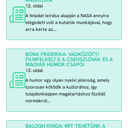
12. oldal
A feladat leírása alapján a NASA annyira
elégedett volt a kutatók munkájával, hogy
arra kérte az...
BÓNA FRIDERIKA: VADKÖZÖTTI
FILMFELKELT.E A CSEHSZLOVÁK ÉS A
MAGYAR HUMOR CSAPÓI
13. oldal
A humor egy olyan nyelvi jelenség, amely
szorosan kötődik a kultúrához, így
tulajdonképpen magatartáshoz fűződő
normákról...
BALOGH KINGA: MIT TEHETÜNK A