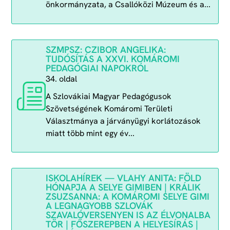
önkormányzata, a Csallóközi Múzeum és a...
SZMPSZ: CZIBOR ANGELIKA:
TUDÓSÍTÁS A XXVI. KOMÁROMI
PEDAGÓGIAI NAPOKRÓL
34. oldal
A Szlovákiai Magyar Pedagógusok
Szövetségének Komáromi Területi
Választmánya a járványügyi korlátozások
miatt több mint egy év...
ISKOLAHÍREK — VLAHY ANITA: FÖLD
HÓNAPJA A SELYE GIMIBEN | KRÁLIK
ZSUZSANNA: A KOMÁROMI SELYE GIMI
A LEGNAGYOBB SZLOVÁK
SZAVALÓVERSENYEN IS AZ ÉLVONALBA
TÖR | FŐSZEREPBEN A HELYESÍRÁS |