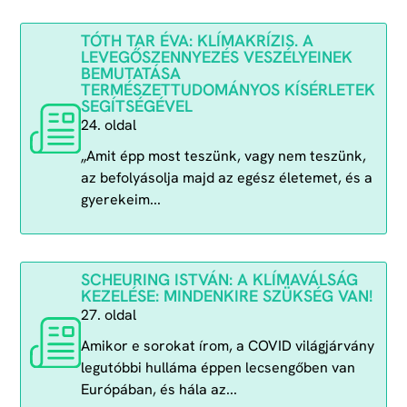
TÓTH TAR ÉVA: KLÍMAKRÍZIS. A
LEVEGŐSZENNYEZÉS VESZÉLYEINEK
BEMUTATÁSA
TERMÉSZETTUDOMÁNYOS KÍSÉRLETEK
SEGÍTSÉGÉVEL
24. oldal
„Amit épp most teszünk, vagy nem teszünk,
az befolyásolja majd az egész életemet, és a
gyerekeim...
SCHEURING ISTVÁN: A KLÍMAVÁLSÁG
KEZELÉSE: MINDENKIRE SZÜKSÉG VAN!
27. oldal
Amikor e sorokat írom, a COVID világjárvány
legutóbbi hulláma éppen lecsengőben van
Európában, és hála az...