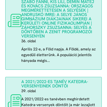
SZABÓ FANNI, KIS LILI, DEMIN MATEJ
ÉS KOVÁCS ZSUZSANNA: ORSZÁGOS
MEGMÉRETTETÉSEN A SELYÉSEK |
ANDRUSKÓ IMRE: A SELYE JÁNOS
GIMNÁZIUM DIÁKJAINAK SIKEREI A
KERÜLETI ONLINE FIZIKAOLIMPIÁN |
ZÁHORSZKY ZSUZSANNA: SELYÉS A
DÖNTŐBEN A ZENIT PROGRAMOZÓI
VERSENYEN
36. oldal
Április 22-e, a Föld napja. A Földé, amely az
egyedüli életterünk. A populáció jelentős
hányada mégis...
A 2021/2022-ES TANÉV KATEDRA-
VERSENYEINEK DÖNTŐI
39. oldal
A 2021/2022-es tanévben meghirdetett
Katedra-versenyek döntőit (a már lezajlott