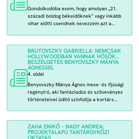
Gondolkodóba esem, hogy amolyan „21.
századi boldog békeidőknek” vagy inkább
vihar előtti csendnek nevezzem azt a...
BRUTOVSZKY GABRIELLA: NEMCSAK
HOLLYWOODBAN VANNAK HŐSÖK…
BESZÉLGETÉS BENYOVSZKY MÁNYA
ÁGNESSEL
4. oldal
Benyovszky Mánya Ágnes mese- és ifjúsági
regényíró, aki fantáziadús és szövevényes
történeteivel üdítő színfoltja a kortárs...
ZAHA ENIKŐ – NAGY ANDREA:
PROJEKTALAPÚ TANTÁRGYKÖZI
OKTATÁS