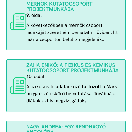
MÉRNÖK KUTATÓCSOPORT
PROJEKTMUNKÁJA
9. oldal
A következőkben a mérnök csoport
munkáját szeretném bemutatni röviden. Itt
már a csoporton belül is megjelenik...
ZAHA ENIKŐ: A FIZIKUS ÉS KÉMIKUS
KUTATÓCSOPORT PROJEKTMUNKÁJA
10. oldal
A fizikusok feladatai közé tartozott a Mars
bolygó széleskörű bemutatása. Továbbá a
diákok azt is megvizsgálták,...
NAGY ANDREA: EGY RENDHAGYÓ
ANGOLÓRA