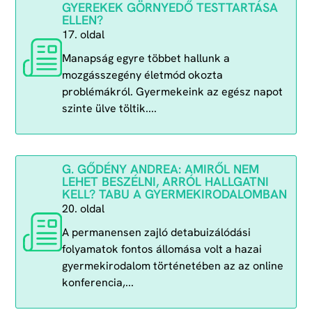
GYEREKEK GÖRNYEDŐ TESTTARTÁSA
ELLEN?
17. oldal
Manapság egyre többet hallunk a
mozgásszegény életmód okozta
problémákról. Gyermekeink az egész napot
szinte ülve töltik....
G. GŐDÉNY ANDREA: AMIRŐL NEM
LEHET BESZÉLNI, ARRÓL HALLGATNI
KELL? TABU A GYERMEKIRODALOMBAN
20. oldal
A permanensen zajló detabuizálódási
folyamatok fontos állomása volt a hazai
gyermekirodalom történetében az az online
konferencia,...