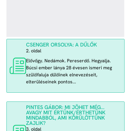
CSENGER ORSOLYA: A DŰLŐK
2. oldal
Elővőgy. Nedámok. Pereserdő. Hegyalja.
Búcsi ember lánya 28 évesen ismeri meg
szülőfaluja dűlőinek elnevezéseit,
elterüléseinek pontos...
PINTES GÁBOR: MI JÖHET MÉG…
AVAGY MIT ÉRTÜNK/ÉRTHETÜNK
MINDABBÓL, AMI KÖRÜLÖTTÜNK
ZAJLIK?
3. oldal