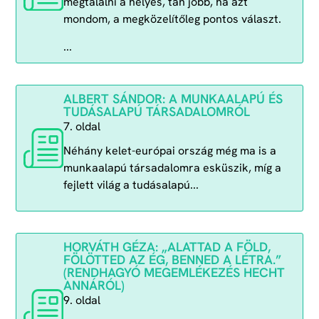
megtalálni a helyes, tán jobb, ha azt
mondom, a megközelítőleg pontos választ.
...
ALBERT SÁNDOR: A MUNKAALAPÚ ÉS
TUDÁSALAPÚ TÁRSADALOMRÓL
7. oldal
Néhány kelet-európai ország még ma is a
munkaalapú társadalomra esküszik, míg a
fejlett világ a tudásalapú...
HORVÁTH GÉZA: „ALATTAD A FÖLD,
FÖLÖTTED AZ ÉG, BENNED A LÉTRA.”
(RENDHAGYÓ MEGEMLÉKEZÉS HECHT
ANNÁRÓL)
9. oldal