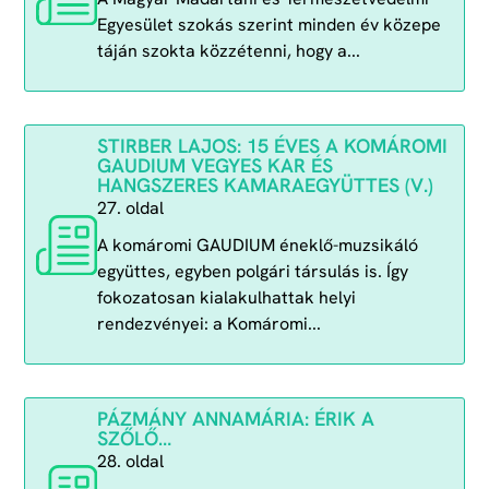
Egyesület szokás szerint minden év közepe
táján szokta közzétenni, hogy a...
STIRBER LAJOS: 15 ÉVES A KOMÁROMI
GAUDIUM VEGYES KAR ÉS
HANGSZERES KAMARAEGYÜTTES (V.)
27. oldal
A komáromi GAUDIUM éneklő-muzsikáló
együttes, egyben polgári társulás is. Így
fokozatosan kialakulhattak helyi
rendezvényei: a Komáromi...
PÁZMÁNY ANNAMÁRIA: ÉRIK A
SZŐLŐ…
28. oldal