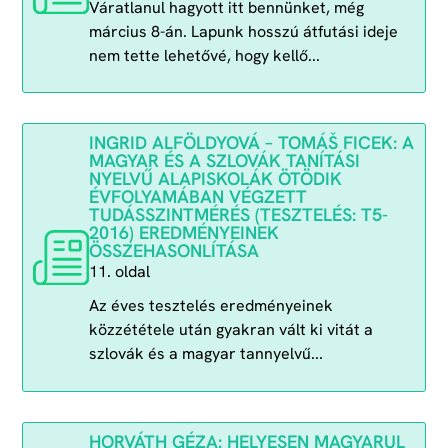
Váratlanul hagyott itt bennünket, még
március 8-án. Lapunk hosszú átfutási ideje
nem tette lehetővé, hogy kellő...
INGRID ALFÖLDYOVÁ – TOMÁŠ FICEK: A
MAGYAR ÉS A SZLOVÁK TANÍTÁSI
NYELVŰ ALAPISKOLÁK ÖTÖDIK
ÉVFOLYAMÁBAN VÉGZETT
TUDÁSSZINTMÉRÉS (TESZTELÉS: T5-
2016) EREDMÉNYEINEK
ÖSSZEHASONLÍTÁSA
11. oldal
Az éves tesztelés eredményeinek
közzététele után gyakran vált ki vitát a
szlovák és a magyar tannyelvű...
HORVÁTH GÉZA: HELYESEN MAGYARUL