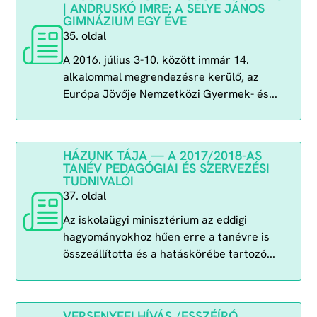
| ANDRUSKÓ IMRE: A SELYE JÁNOS
GIMNÁZIUM EGY ÉVE
35. oldal
A 2016. július 3-10. között immár 14.
alkalommal megrendezésre kerülő, az
Európa Jövője Nemzetközi Gyermek- és...
HÁZUNK TÁJA — A 2017/2018-AS
TANÉV PEDAGÓGIAI ÉS SZERVEZÉSI
TUDNIVALÓI
37. oldal
Az iskolaügyi minisztérium az eddigi
hagyományokhoz hűen erre a tanévre is
összeállította és a hatáskörébe tartozó...
VERSENYFELHÍVÁS /ESSZÉÍRÓ