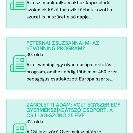
Az őszi munkaalkalmakhoz kapcsolódó
szokások közé tartozik többek között a
szüret is. A szüret első napja...
PETERNAI ZSUZSANNA: MI AZ
eTWINNING PROGRAM?
30. oldal
Az eTwinning egy olyan európai oktatási
program, amihez eddig több mint 450 ezer
pedagógus csatlakozott Európa-szerte,...
ZANOLETTI ÁDÁM: VOLT EGYSZER EGY
GYERMEKSZÍNJÁTSZÓ CSOPORT. A
CSILLAG-SZÓRÓ 25 ÉVE
32. oldal
A Csillag-szóró Gyermekszínjátszó