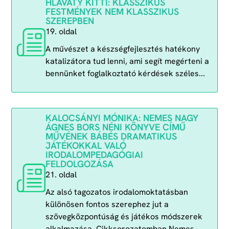
HLAVATY KITTI: KLASSZIKUS
FESTMÉNYEK NEM KLASSZIKUS
SZEREPBEN
19. oldal
A művészet a készségfejlesztés hatékony
katalizátora tud lenni, ami segít megérteni a
bennünket foglalkoztató kérdések széles...
KALOCSÁNYI MÓNIKA: NEMES NAGY
ÁGNES BORS NÉNI KÖNYVE CÍMŰ
MŰVÉNEK BÁBÉS DRAMATIKUS
JÁTÉKOKKAL VALÓ
IRODALOMPEDAGÓGIAI
FELDOLGOZÁSA
21. oldal
Az alsó tagozatos irodalomoktatásban
különösen fontos szerephez jut a
szövegközpontúság és játékos módszerek
alkalmazása. Cikksorozatomban Nemes...