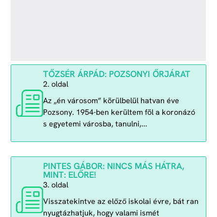
TŐZSÉR ÁRPÁD: POZSONYI ŐRJÁRAT
2. oldal
Az „én városom” körülbelül hatvan éve
Pozsony. 1954-ben kerültem föl a koronázó
s egyetemi városba, tanulni,...
PINTES GÁBOR: NINCS MÁS HÁTRA,
MINT: ELŐRE!
3. oldal
Visszatekintve az előző iskolai évre, bát ran
nyugtázhatjuk, hogy valami ismét