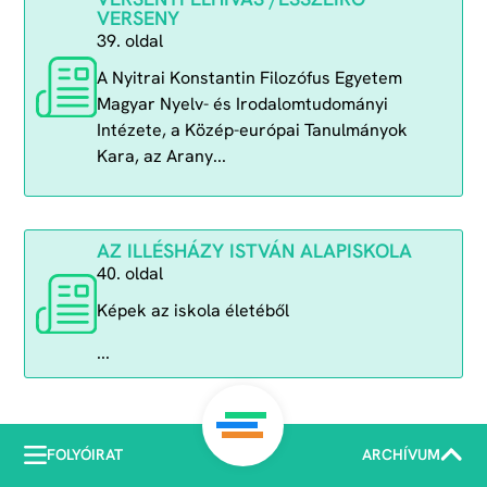
VERSENY
39. oldal
A Nyitrai Konstantin Filozófus Egyetem
Magyar Nyelv- és Irodalomtudományi
Intézete, a Közép-európai Tanulmányok
Kara, az Arany...
AZ ILLÉSHÁZY ISTVÁN ALAPISKOLA
40. oldal
Képek az iskola életéből
...
FOLYÓIRAT
ARCHÍVUM
COPYRIGHT © KATEDRA POLGÁRI TÁRSULÁS, 2023 | POWERED BY Akᵒ visual