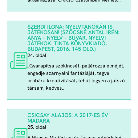
SZERDI ILONA: NYELVTANÓRÁN IS
JÁTÉKOSAN! (SZŐCSNÉ ANTAL IRÉN:
ANYA – NYELV – BÚVÁR. NYELVI
JÁTÉKOK. TINTA KÖNYVKIADÓ,
BUDAPEST, 2016. 145 OLD.)
24. oldal
„Gyarapítsa szókincsét, pallérozza elméjét,
engedje szárnyalni fantáziáját, tegye
próbára kreativitását, tehát legyen a játszó
társam, kedves...
CSICSAY ALAJOS: A 2017-ES ÉV
MADARA
25. oldal
A Magyar Madártani és Természetvédelmi