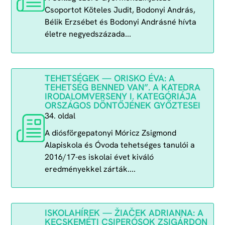
Csoportot Köteles Judit, Bodonyi András,
Bélik Erzsébet és Bodonyi Andrásné hívta
életre negyedszázada...
TEHETSÉGEK — ORISKO ÉVA: A
TEHETSÉG BENNED VAN”. A KATEDRA
IRODALOMVERSENY I. KATEGÓRIÁJA
ORSZÁGOS DÖNTŐJÉNEK GYŐZTESEI
34. oldal
A diósförgepatonyi Móricz Zsigmond
Alapiskola és Óvoda tehetséges tanulói a
2016/17-es iskolai évet kiváló
eredményekkel zárták....
ISKOLAHÍREK — ŽIAČEK ADRIANNA: A
KECSKEMÉTI CSIPERÓSOK ZSIGÁRDON