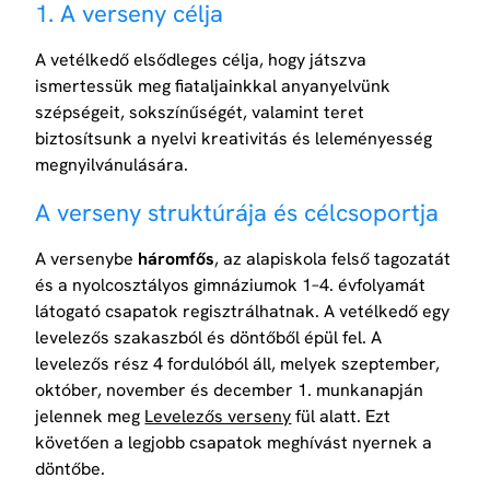
1. A verseny célja
A vetélkedő elsődleges célja, hogy játszva
ismertessük meg fiataljainkkal anyanyelvünk
szépségeit, sokszínűségét, valamint teret
biztosítsunk a nyelvi kreativitás és leleményesség
megnyilvánulására.
A verseny struktúrája és célcsoportja
A versenybe
háromfős
, az alapiskola felső tagozatát
és a nyolcosztályos gimnáziumok 1–4. évfolyamát
látogató csapatok regisztrálhatnak. A vetélkedő egy
levelezős szakaszból és döntőből épül fel. A
levelezős rész 4 fordulóból áll, melyek szeptember,
október, november és december 1. munkanapján
jelennek meg
Levelezős verseny
fül alatt. Ezt
követően a legjobb csapatok meghívást nyernek a
döntőbe.