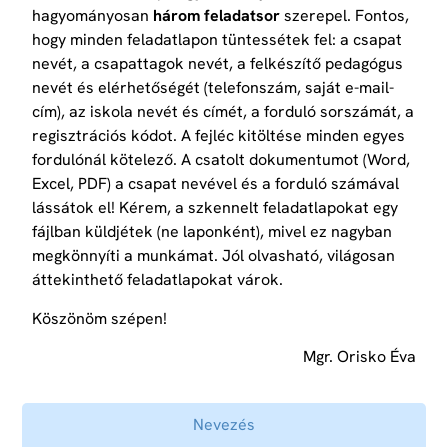
hagyományosan
három feladatsor
szerepel. Fontos,
hogy minden feladatlapon tüntessétek fel: a csapat
nevét, a csapattagok nevét, a felkészítő pedagógus
nevét és elérhetőségét (telefonszám, saját e-mail-
cím), az iskola nevét és címét, a forduló sorszámát, a
regisztrációs kódot. A fejléc kitöltése minden egyes
fordulónál kötelező. A csatolt dokumentumot (Word,
Excel, PDF) a csapat nevével és a forduló számával
lássátok el! Kérem, a szkennelt feladatlapokat egy
fájlban küldjétek (ne laponként), mivel ez nagyban
megkönnyíti a munkámat. Jól olvasható, világosan
áttekinthető feladatlapokat várok.
Köszönöm szépen!
Mgr. Orisko Éva
Nevezés